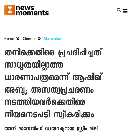
Home
Cinema
Malayalam
തനിക്കെതിരെ പ്രചരിപ്പിച്ചത്
സാധുതയില്ലാത്ത
ധാരണാപത്രമെന്ന് ആഷിഖ്
അബു; അസത്യപ്രചരണം
നടത്തിയവര്‍ക്കെതിരെ
നിയമനടപടി സ്വീകരിക്കും
താന് മാനേജിംഗ് ഡയറക്ടറായ ഡ്രീം മില്