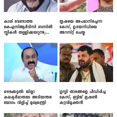
കാശ് വേണ്ടാത്ത
തൃഷയെ അപമാനിച്ചെന്ന
കെഎസ്ആർടിസി ബസിൽ
കേസ്; ഉദയനിധിയെ
സ്ത്രീകൾ തള്ളിക്കയറുന്നു;
അറസ്റ്റ് ചെയ്തു
സി.പി. ജോൺ
മഴക്കെടുതി: ജില്ലാ
​ഗുസ്തി താരങ്ങളെ പീഡിപ്പിച്ച
കലക്ടർമാരുടെ അടിയന്തര
കേസ്; ബ്രിജ് ഭൂഷൺ
യോഗം വിളിച്ച് മുഖ്യമന്ത്രി
കുറ്റവിമുക്തൻ