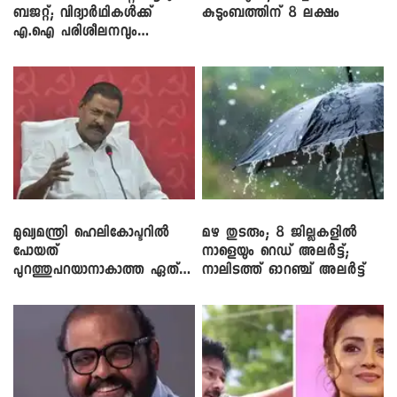
ബജറ്റ്; വിദ്യാർഥികൾക്ക്
കുടുംബത്തിന് 8 ലക്ഷം
എ.ഐ പരിശീലനവും
ലാപ്ടോപ്പുകളും
മുഖ്യമന്ത്രി ഹെലികോപ്ടറിൽ
മഴ തുടരും; 8 ജില്ലകളിൽ
പോയത്
നാളെയും റെഡ് അലർട്ട്;
പുറത്തുപറയാനാകാത്ത ഏത്
നാലിടത്ത് ഓറഞ്ച് അലർട്ട്
ഡീലിന്? ; എംവി ​ഗോവിന്ദൻ