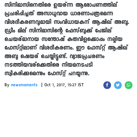
സിനിമാസിനെതിരെ ഉയര്ന്ന ആരോപണത്തില്
പ്രചരിപ്പിച്ചത് അസാധുവായ ധാരണാപത്രമെന്ന
വിശദീകരണവുമായി സംവിധായകന് ആഷിഖ് അബു.
ഡ്രീം മില് സിനിമാസിന്റെ ഫേസ്ബുക്ക് പേജില്
ചെയര്മാനായ സന്തോഷ് കുരുവിളക്കൊപ്പം നല്കിയ
പോസ്റ്റിലാണ് വിശദീകരണം. ഈ പോസ്റ്റ് ആഷിഖ്
അബു ഷെയര് ചെയ്തിട്ടുണ്ട്. വ്യാജപ്രചരണം
നടത്തിയവര്ക്കെതിരെ നിയമനടപടി
സ്വീകരിക്കുമെന്നും പോസ്റ്റ് പറയുന്നു.
|
By
newsmoments
Oct 1, 2017, 15:27 IST