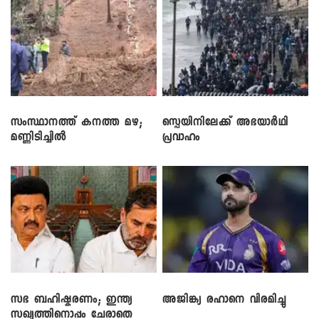
സംസ്ഥാനത്ത് കനത്ത മഴ;
സ്പെയിനിലേക്ക് അഭയാർഥി
മണ്ണിടിച്ചിൽ
പ്രവാഹം
സഭ ബഹിഷ്കരണം; ഇന്ത്യ
അജിങ്ക്യ രഹാനെ വിരമിച്ചു
സഖ്യത്തിനൊപ്പം ചേരാതെ