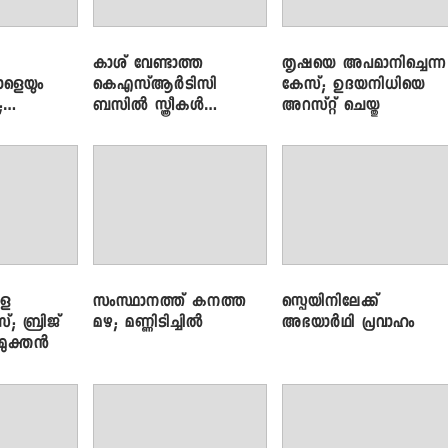
കാശ് വേണ്ടാത്ത
തൃഷയെ അപമാനിച്ചെന്ന
ാളെയും
കെഎസ്ആർടിസി
കേസ്; ഉദയനിധിയെ
;
ബസിൽ സ്ത്രീകൾ
അറസ്റ്റ് ചെയ്തു
ഞ്ച്
തള്ളിക്കയറുന്നു; സി.പി.
ജോൺ
ളെ
സംസ്ഥാനത്ത് കനത്ത
സ്പെയിനിലേക്ക്
സ്; ബ്രിജ്
മഴ; മണ്ണിടിച്ചിൽ
അഭയാർഥി പ്രവാഹം
ിമുക്തൻ