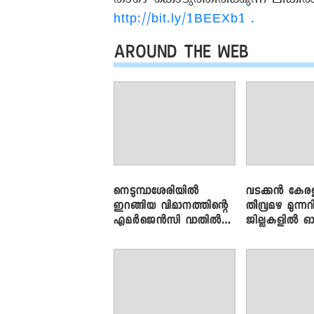
http://bit.ly/1BEEXb1 .
AROUND THE WEB
നെടുമ്പാശേരിയിൽ
വടക്കൻ കേര
ഇറങ്ങിയ വിമാനത്തിന്റെ
തീവ്രമഴ മുന്നറി
എമർജെൻസി വാതിൽ
ജില്ലകളിൽ ഓ
തുറക്കാൻ ശ്രമം
അലർട്ട്