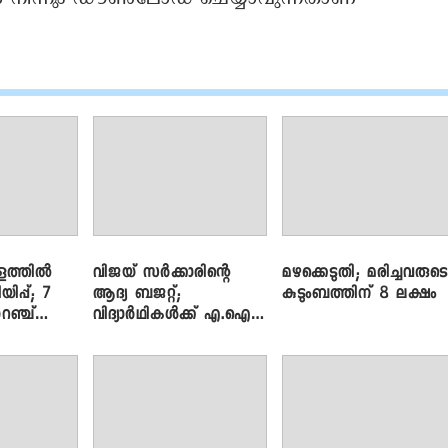
ളത്തിൽ
വിജയ് സർക്കാരിന്റെ
മഴക്കെടുതി; മരിച്ചവരുട
യിപ്പ്; 7
ആദ്യ ബജറ്റ്;
കുടുംബത്തിന് 8 ലക്ഷം
റഞ്ച്
വിദ്യാർഥികൾക്ക് എ.ഐ
പരിശീലനവും
ലാപ്ടോപ്പുകളും