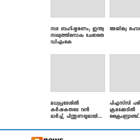
സഭ ബഹിഷ്കരണം; ഇന്ത്യ
അജിങ്ക്യ രഹാന
സഖ്യത്തിനൊപ്പം ചേരാതെ
ഡിഎംകെ
മധ്യപ്രദേശിൽ
പിഎസ്‌സി പരീ
കർഷകരുടെ വൻ
ക്രമക്കേ‌ടിൽ
മാർച്ച്, പിന്തുണയുമായി
ക്രൈംബ്രാഞ്ച്
CJP
എഫ്ഐആർ