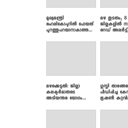
മുഖ്യമന്ത്രി
മഴ തുടരും; 8
ഹെലികോപ്ടറിൽ പോയത്
ജില്ലകളിൽ ന
പുറത്തുപറയാനാകാത്ത
റെഡ് അലർട്ട്
ഏത് ഡീലിന്? ; എംവി ​
നാലിടത്ത് ഓറ
ഗോവിന്ദൻ
അലർട്ട്
മഴക്കെടുതി: ജില്ലാ
​ഗുസ്തി താരങ്ങ
കലക്ടർമാരുടെ
പീഡിപ്പിച്ച കേ
അടിയന്തര യോഗം
ഭൂഷൺ കുറ്റവ
വിളിച്ച് മുഖ്യമന്ത്രി