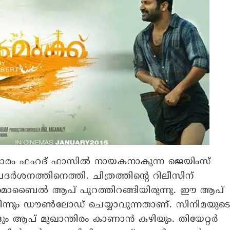
 താരം ഫഹദ് ഫാസിൽ നായകനാകുന്ന ജെയിംസ്
്രദർശനത്തിനെത്തി. ചിത്രത്തിന്റെ റിലീസിന്
റെ മൊബൈൽ ആപ് പുറത്തിറങ്ങിയിരുന്നു. ഈ ആപ്
ിന്നും ഡൗൺലോഡ് ചെയ്യാവുന്നതാണ്. സിനിമയുട
്ങളും ആപ് മുഖാന്തിരം കാണാൻ കഴിയും. തിയേറ്റർ