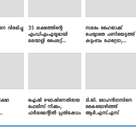
െ വിരമിച്ചു
35 ലക്ഷത്തിന്റെ
സമരം ഹൈജാക്ക്
എംഡിഎംഎയുമായി
ചെയ്യാതെ പണിയെടുത്ത്
മലയാളി പൈലറ്റ്
കുടുംബം പോറ്റെടാ;
പിടിയിൽ
ബ്രിട്ടാസിനെതിരെ നടൻ
വിനായകൻ
ക്ഷാ
ഐഷി ഘോഷിനെതിരായ
ടി.ജി. മോഹൻദാസിനെ
പൊലീസ് നീക്കം;
കൈയൊഴിഞ്ഞ്
പാര്‍ലമെന്റിൽ പ്രതിഷേധം
ആർ.എസ്.എസ്