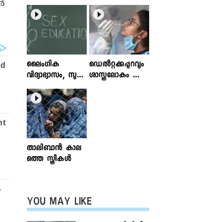
ർ
ലൈംഗിക
ഡെൽറ്റക്കപ്പുറവും
വിദ്യാഭ്യാസം, സുര
ശാസ്ത്രലോകം ശ്ര
ക്ഷിതവും അ
ദ്ധിക്കുന്ന വകഭേദ
ല്ലാത്തതുമായ സ്പ
ങ്ങൾ
ര്‍ശനങ്ങള്‍; ഇ
ന്‍ഫോക്ലിനിക്ക്
ലേഖനം
വായിക്കാം
താലിബാന്‍ കാല
ത്തെ സ്ത്രീകള്‍
്
YOU MAY LIKE