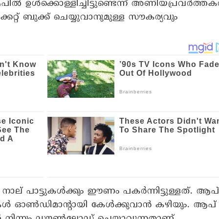
പിൽ ഉൾക്കൊള്ളിച്ചിട്ടുണ്ടെന്ന് അണിയപ്രവർത്തക
ക്കറ്റ് ബുക്ക് ചെയ്യുവാനുമുള്ള സൗകര്യവും
നാല് പാട്ടുകൾക്കും ഈണം പകർന്നിട്ടുള്ളത്. ആപ
ടുകൾ ഓൺഡിമാന്റായി കേൾക്കുവാൻ കഴിയും. ആപ്
കിൽ നിന്നും ഡൗൺലോഡ് ചെയ്യാവുന്നതാണ്