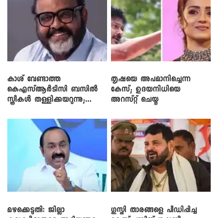
കാശ് വേണ്ടാത്ത
തൃഷയെ അപമാനിച്ചെന്ന
കെഎസ്ആർടിസി ബസിൽ
കേസ്; ഉദയനിധിയെ
സ്ത്രീകൾ തള്ളിക്കയറുന്നു;
അറസ്റ്റ് ചെയ്തു
സി.പി. ജോൺ
മഴക്കെടുതി: ജില്ലാ
​ഗുസ്തി താരങ്ങളെ പീഡിപ്പിച്ച