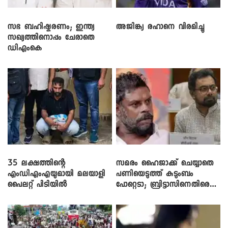
സഭ ബഹിഷ്കരണം; ഇന്ത്യ
അജിങ്ക്യ രഹാനെ വിരമിച്ചു
സഖ്യത്തിനൊപ്പം ചേരാതെ
ഡിഎംകെ
35 ലക്ഷത്തിന്റെ
സമരം ഹൈജാക്ക് ചെയ്യാതെ
എംഡിഎംഎയുമായി മലയാളി
പണിയെടുത്ത് കുടുംബം
പൈലറ്റ് പിടിയിൽ
പോറ്റെടാ; ബ്രിട്ടാസിനെതിരെ
നടൻ വിനായകൻ