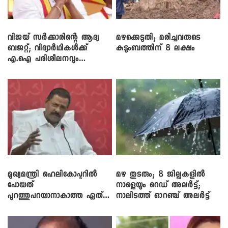
വിജയ് സർക്കാരിന്റെ ആദ്യ
മഴക്കെടുതി; മരിച്ചവരുടെ
ബജറ്റ്; വിദ്യാർഥികൾക്ക്
കുടുംബത്തിന് 8 ലക്ഷം
എ.ഐ പരിശീലനവും
ലാപ്ടോപ്പുകളും
മുഖ്യമന്ത്രി ഹെലികോപ്ടറിൽ
മഴ തുടരും; 8 ജില്ലകളിൽ
പോയത്
നാളെയും റെഡ് അലർട്ട്;
പുറത്തുപറയാനാകാത്ത ഏത്
നാലിടത്ത് ഓറഞ്ച് അലർട്ട്
ഡീലിന്? ; എംവി ​ഗോവിന്ദൻ