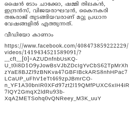
ഷൈന്‍ ടോം ചാക്കോ, ഷമ്മി തിലകന്‍,
ഇന്ദ്രന്‍സ്, വിജയരാഘവന്‍, കൈനകരി
തങ്കരാജ് തുടങ്ങിയവരാണ് മറ്റു പ്രധാന
വേഷങ്ങളില്‍ എത്തുന്നത്.
വീഡിയോ കാണാം
https://www.facebook.com/408473859222229/
videos/1419434521589091/?
__cft__[0]=AZUDnfnbUsKQ-
U_t0i8D1O9yJowBsVJbZDcIgYvCbS62TpMrXh
zYaE8BJZl9zBNKva47GBFIBckARS8nhHPac7
LCaUP_uFhV1eTt469zpJBmrCO-
n_YF1A30bnIR0XFd97zt2l19QMfPUXC6xIH4iR
7lQY2GmqX2ldRu93b-
XqA2METSohq0vQNReey_M3K_uuY