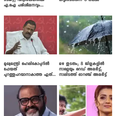
ബജറ്റ്; വിദ്യാർഥികൾക്ക്
കുടുംബത്തിന് 8 ലക്ഷം
എ.ഐ പരിശീലനവും
ലാപ്ടോപ്പുകളും
മുഖ്യമന്ത്രി ഹെലികോപ്ടറിൽ
മഴ തുടരും; 8 ജില്ലകളിൽ
പോയത്
നാളെയും റെഡ് അലർട്ട്;
പുറത്തുപറയാനാകാത്ത ഏത്
നാലിടത്ത് ഓറഞ്ച് അലർട്ട്
ഡീലിന്? ; എംവി ​ഗോവിന്ദൻ