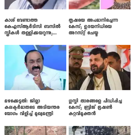
കാശ് വേണ്ടാത്ത
തൃഷയെ അപമാനിച്ചെന്ന
കെഎസ്ആർടിസി ബസിൽ
കേസ്; ഉദയനിധിയെ
സ്ത്രീകൾ തള്ളിക്കയറുന്നു;
അറസ്റ്റ് ചെയ്തു
സി.പി. ജോൺ
മഴക്കെടുതി: ജില്ലാ
​ഗുസ്തി താരങ്ങളെ പീഡിപ്പിച്ച
കലക്ടർമാരുടെ അടിയന്തര
കേസ്; ബ്രിജ് ഭൂഷൺ
യോഗം വിളിച്ച് മുഖ്യമന്ത്രി
കുറ്റവിമുക്തൻ