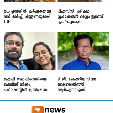
മധ്യപ്രദേശിൽ കർഷകരുടെ
പിഎസ്‌സി പരീക്ഷാ
വൻ മാർച്ച്, പിന്തുണയുമായി
ക്രമക്കേ‌ടിൽ ക്രൈംബ്രാഞ്ച്
CJP
എഫ്ഐആർ
ഐഷി ഘോഷിനെതിരായ
ടി.ജി. മോഹൻദാസിനെ
പൊലീസ് നീക്കം;
കൈയൊഴിഞ്ഞ്
പാര്‍ലമെന്റിൽ പ്രതിഷേധം
ആർ.എസ്.എസ്