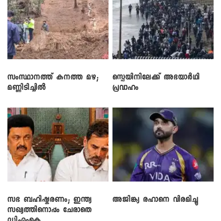
സംസ്ഥാനത്ത് കനത്ത മഴ;
സ്പെയിനിലേക്ക് അഭയാർഥി
മണ്ണിടിച്ചിൽ
പ്രവാഹം
സഭ ബഹിഷ്കരണം; ഇന്ത്യ
അജിങ്ക്യ രഹാനെ വിരമിച്ചു
സഖ്യത്തിനൊപ്പം ചേരാതെ