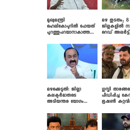
മുഖ്യമന്ത്രി
മഴ തുടരും; 8
ഹെലികോപ്ടറിൽ പോയത്
ജില്ലകളിൽ ന
പുറത്തുപറയാനാകാത്ത
റെഡ് അലർട്ട്
ഏത് ഡീലിന്? ; എംവി ​
നാലിടത്ത് ഓറ
ഗോവിന്ദൻ
അലർട്ട്
മഴക്കെടുതി: ജില്ലാ
​ഗുസ്തി താരങ്ങ
കലക്ടർമാരുടെ
പീഡിപ്പിച്ച കേ
അടിയന്തര യോഗം
ഭൂഷൺ കുറ്റവ
വിളിച്ച് മുഖ്യമന്ത്രി