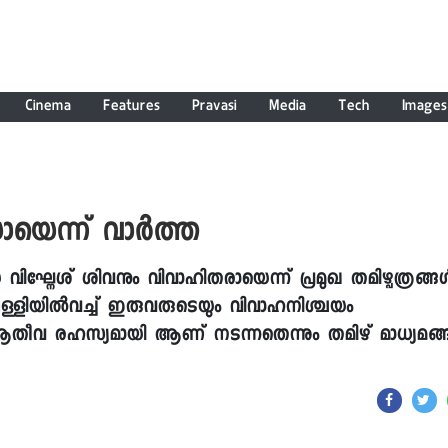
Cinema
Features
Pravasi
Media
Tech
Images
െന്ന് വാർത്ത
നേശ് ശിവനും വിവാഹിതരായെന്ന് പ്രമുഖ തമിഴ്പത്രങ്ങ
രു പള്ളിയിൽവച്ച് ഇരുവരുടെയും വിവാഹനിശ്ചയം
ആതീവ രഹസ്യമായി ആണ് നടന്നതെന്നും തമിഴ് മാധ്യമങ