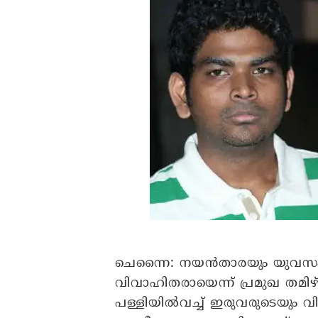
ചെന്നൈ:
നയൻതാരയും യുവസംവ
വിവാഹിതരായെന്ന് പ്രമുഖ തമിഴ്പ
പള്ളിയിൽവച്ച് ഇരുവരുടെയും 