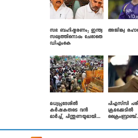
സഭ ബഹിഷ്കരണം; ഇന്ത്യ
അജിങ്ക്യ രഹാന
സഖ്യത്തിനൊപ്പം ചേരാതെ
ഡിഎംകെ
മധ്യപ്രദേശിൽ
പിഎസ്‌സി പരീ
കർഷകരുടെ വൻ
ക്രമക്കേ‌ടിൽ
മാർച്ച്, പിന്തുണയുമായി
ക്രൈംബ്രാഞ്ച്
CJP
എഫ്ഐആർ