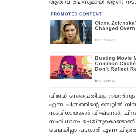
ആതീവ രഹസ്യമായി ആണ് നടന്നതെന്ന
വിജയ് സേതുപതിയും നയൻസും പ
എന്ന ചിത്രത്തിന്റെ സെറ്റിൽ ന
സംവിധായകൻ വിഘ്‌നേശ്. ചിമ്
സംവിധാനം ചെയ്തുകൊണ്ടാണ് 29
വേലയില്ലാ പട്ടധാരി എന്ന ചിത്