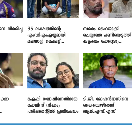
െ വിരമിച്ചു
35 ലക്ഷത്തിന്റെ
സമരം ഹൈജാക്ക്
എംഡിഎംഎയുമായി
ചെയ്യാതെ പണിയെടുത്ത്
മലയാളി പൈലറ്റ്
കുടുംബം പോറ്റെടാ;
പിടിയിൽ
ബ്രിട്ടാസിനെതിരെ നടൻ
വിനായകൻ
ക്ഷാ
ഐഷി ഘോഷിനെതിരായ
ടി.ജി. മോഹൻദാസിനെ
പൊലീസ് നീക്കം;
കൈയൊഴിഞ്ഞ്
പാര്‍ലമെന്റിൽ പ്രതിഷേധം
ആർ.എസ്.എസ്