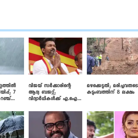
ളത്തിൽ
വിജയ് സർക്കാരിന്റെ
മഴക്കെടുതി; മരിച്ചവരുട
യിപ്പ്; 7
ആദ്യ ബജറ്റ്;
കുടുംബത്തിന് 8 ലക്ഷം
റഞ്ച്
വിദ്യാർഥികൾക്ക് എ.ഐ
പരിശീലനവും
ലാപ്ടോപ്പുകളും