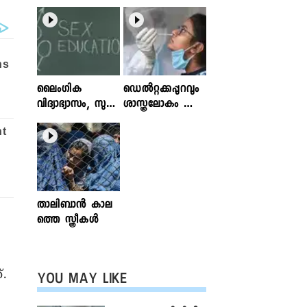
ലൈംഗിക
ഡെൽറ്റക്കപ്പുറവും
വിദ്യാഭ്യാസം, സുര
ശാസ്ത്രലോകം ശ്ര
ക്ഷിതവും അ
ദ്ധിക്കുന്ന വകഭേദ
ല്ലാത്തതുമായ സ്പ
ങ്ങൾ
ര്‍ശനങ്ങള്‍; ഇ
ന്‍ഫോക്ലിനിക്ക്
ലേഖനം
വായിക്കാം
താലിബാന്‍ കാല
ത്തെ സ്ത്രീകള്‍
്.
YOU MAY LIKE