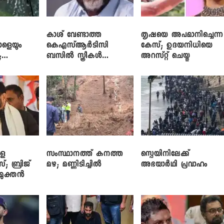
കാശ് വേണ്ടാത്ത
തൃഷയെ അപമാനിച്ചെന്ന
ാളെയും
കെഎസ്ആർടിസി
കേസ്; ഉദയനിധിയെ
;
ബസിൽ സ്ത്രീകൾ
അറസ്റ്റ് ചെയ്തു
ഞ്ച്
തള്ളിക്കയറുന്നു; സി.പി.
ജോൺ
ളെ
സംസ്ഥാനത്ത് കനത്ത
സ്പെയിനിലേക്ക്
സ്; ബ്രിജ്
മഴ; മണ്ണിടിച്ചിൽ
അഭയാർഥി പ്രവാഹം
ിമുക്തൻ