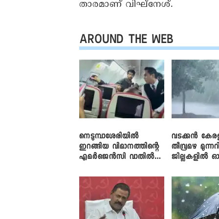
താരമാണ് വിഘ്‌നേശ്.
AROUND THE WEB
നെടുമ്പാശേരിയിൽ
വടക്കൻ കേര
ഇറങ്ങിയ വിമാനത്തിന്റെ
തീവ്രമഴ മുന്നറി
എമർജെൻസി വാതിൽ
ജില്ലകളിൽ ഓ
തുറക്കാൻ ശ്രമം
അലർട്ട്