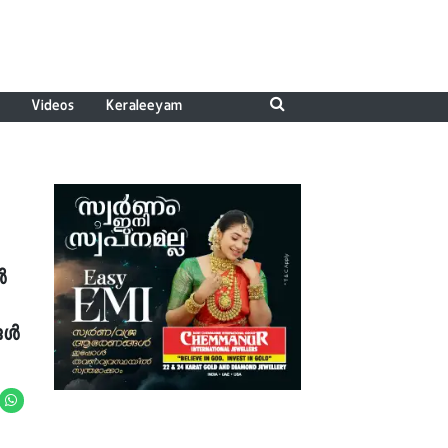
Videos
Keraleeyam
ൾ
്ങൾ