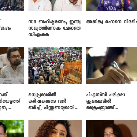
്
സഭ ബഹിഷ്കരണം; ഇന്ത്യ
അജിങ്ക്യ രഹാനെ വിരമിച്
രവാഹം
സഖ്യത്തിനൊപ്പം ചേരാതെ
ഡിഎംകെ
്ക്
മധ്യപ്രദേശിൽ
പിഎസ്‌സി പരീക്ഷാ
ിയെടുത്ത്
കർഷകരുടെ വൻ
ക്രമക്കേ‌ടിൽ
െടാ;
മാർച്ച്, പിന്തുണയുമായി
ക്രൈംബ്രാഞ്ച്
െതിരെ നടൻ
CJP
എഫ്ഐആർ