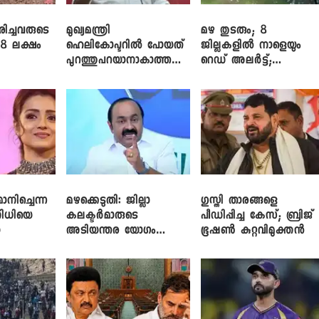
രിച്ചവരുടെ
മുഖ്യമന്ത്രി
മഴ തുടരും; 8
 8 ലക്ഷം
ഹെലികോപ്ടറിൽ പോയത്
ജില്ലകളിൽ നാളെയും
പുറത്തുപറയാനാകാത്ത
റെഡ് അലർട്ട്;
ഏത് ഡീലിന്? ; എംവി ​
നാലിടത്ത് ഓറഞ്ച്
ഗോവിന്ദൻ
അലർട്ട്
ിച്ചെന്ന
മഴക്കെടുതി: ജില്ലാ
​ഗുസ്തി താരങ്ങളെ
ിധിയെ
കലക്ടർമാരുടെ
പീഡിപ്പിച്ച കേസ്; ബ്രിജ്
ു
അടിയന്തര യോഗം
ഭൂഷൺ കുറ്റവിമുക്തൻ
വിളിച്ച് മുഖ്യമന്ത്രി