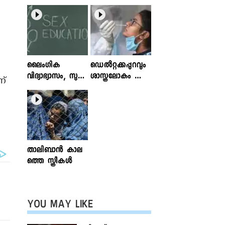
ലൈംഗിക
ഡെൽറ്റക്കപ്പുറവും
വിദ്യാഭ്യാസം, സുര
ശാസ്ത്രലോകം ശ്ര
ണ്
ക്ഷിതവും അ
ദ്ധിക്കുന്ന വകഭേദ
ല്ലാത്തതുമായ സ്പ
ങ്ങൾ
ര്‍ശനങ്ങള്‍; ഇ
ന്‍ഫോക്ലിനിക്ക്
ലേഖനം
വായിക്കാം
താലിബാന്‍ കാല
ത്തെ സ്ത്രീകള്‍
YOU MAY LIKE