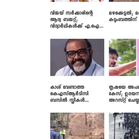
വിജയ് സർക്കാരിന്റെ
മഴക്കെടുതി; മ
ആദ്യ ബജറ്റ്;
കുടുംബത്തിന്
വിദ്യാർഥികൾക്ക് എ.ഐ
പരിശീലനവും
ലാപ്ടോപ്പുകളും
കാശ് വേണ്ടാത്ത
തൃഷയെ അപമാന
കെഎസ്ആർടിസി
കേസ്; ഉദയന
ബസിൽ സ്ത്രീകൾ
അറസ്റ്റ് ചെയ്ത
തള്ളിക്കയറുന്നു; സി.പി.
ജോൺ