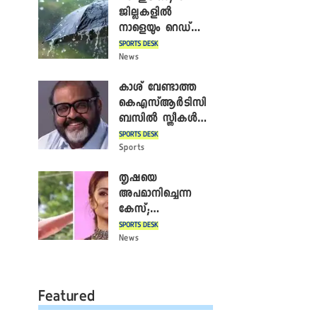
ജില്ലകളിൽ
നാളെയും റെഡ്
അലർട്ട്; നാലിടത്ത്
SPORTS DESK
ഓറഞ്ച് അലർട്ട്
News
കാശ് വേണ്ടാത്ത
കെഎസ്ആർടിസി
ബസിൽ സ്ത്രീകൾ
തള്ളിക്കയറുന്നു;
SPORTS DESK
സി.പി. ജോൺ
Sports
തൃഷയെ
അപമാനിച്ചെന്ന
കേസ്;
ഉദയനിധിയെ
SPORTS DESK
അറസ്റ്റ് ചെയ്തു
News
Featured