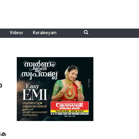
Videos
Keraleeyam
ം
ടക