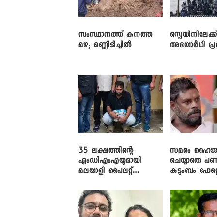
സംസ്ഥാനത്ത് കനത്ത
സ്പെയിനിലേക്ക
മഴ; മണ്ണിടിച്ചിൽ
അഭയാർഥി പ്
35 ലക്ഷത്തിന്റെ
സമരം ഹൈജാക
എംഡിഎംഎയുമായി
ചെയ്യാതെ പണ
മലയാളി പൈലറ്റ്
കുടുംബം പോറ്റ
പിടിയിൽ
ബ്രിട്ടാസിന
വിനായകൻ