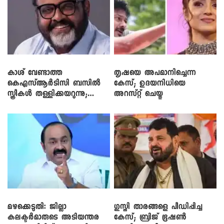
കാശ് വേണ്ടാത്ത
തൃഷയെ അപമാനിച്ചെന്ന
കെഎസ്ആർടിസി ബസിൽ
കേസ്; ഉദയനിധിയെ
സ്ത്രീകൾ തള്ളിക്കയറുന്നു;
അറസ്റ്റ് ചെയ്തു
സി.പി. ജോൺ
മഴക്കെടുതി: ജില്ലാ
​ഗുസ്തി താരങ്ങളെ പീഡിപ്പിച്ച
കലക്ടർമാരുടെ അടിയന്തര
കേസ്; ബ്രിജ് ഭൂഷൺ