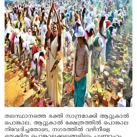
തലസ്ഥാനത്തെ ഭക്തി സാന്ദ്രമാക്കി ആറ്റുകാൽ
പൊങ്കാല. ആറ്റുകാൽ ക്ഷേത്രത്തിൽ പൊങ്കാല
നിവേദിച്ചതോടെ, നഗരത്തിൽ വഴിനീള‌െ
ഒരുക്കിയ പൊങ്കാലക്കലങ്ങളിലും പുണ്യാഹം