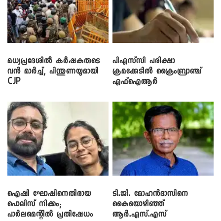
മധ്യപ്രദേശിൽ കർഷകരുടെ
പിഎസ്‌സി പരീക്ഷാ
വൻ മാർച്ച്, പിന്തുണയുമായി
ക്രമക്കേ‌ടിൽ ക്രൈംബ്രാഞ്ച്
CJP
എഫ്ഐആർ
ഐഷി ഘോഷിനെതിരായ
ടി.ജി. മോഹൻദാസിനെ
പൊലീസ് നീക്കം;
കൈയൊഴിഞ്ഞ്
പാര്‍ലമെന്റിൽ പ്രതിഷേധം
ആർ.എസ്.എസ്