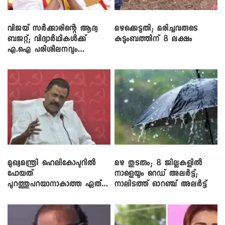
വിജയ് സർക്കാരിന്റെ ആദ്യ
മഴക്കെടുതി; മരിച്ചവരുടെ
ബജറ്റ്; വിദ്യാർഥികൾക്ക്
കുടുംബത്തിന് 8 ലക്ഷം
എ.ഐ പരിശീലനവും
ലാപ്ടോപ്പുകളും
മുഖ്യമന്ത്രി ഹെലികോപ്ടറിൽ
മഴ തുടരും; 8 ജില്ലകളിൽ
പോയത്
നാളെയും റെഡ് അലർട്ട്;
പുറത്തുപറയാനാകാത്ത ഏത്
നാലിടത്ത് ഓറഞ്ച് അലർട്ട്
ഡീലിന്? ; എംവി ​ഗോവിന്ദൻ