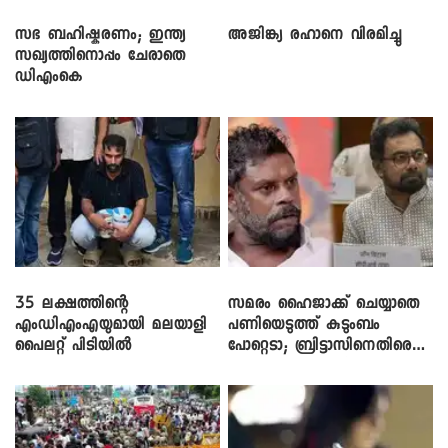
സഭ ബഹിഷ്കരണം; ഇന്ത്യ
അജിങ്ക്യ രഹാനെ വിരമിച്ചു
സഖ്യത്തിനൊപ്പം ചേരാതെ
ഡിഎംകെ
35 ലക്ഷത്തിന്റെ
സമരം ഹൈജാക്ക് ചെയ്യാതെ
എംഡിഎംഎയുമായി മലയാളി
പണിയെടുത്ത് കുടുംബം
പൈലറ്റ് പിടിയിൽ
പോറ്റെടാ; ബ്രിട്ടാസിനെതിരെ
നടൻ വിനായകൻ