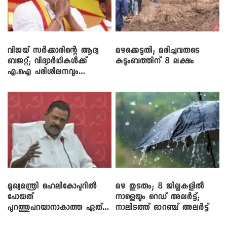
വിജയ് സർക്കാരിന്റെ ആദ്യ
മഴക്കെടുതി; മരിച്ചവരുടെ
ബജറ്റ്; വിദ്യാർഥികൾക്ക്
കുടുംബത്തിന് 8 ലക്ഷം
എ.ഐ പരിശീലനവും
ലാപ്ടോപ്പുകളും
മുഖ്യമന്ത്രി ഹെലികോപ്ടറിൽ
മഴ തുടരും; 8 ജില്ലകളിൽ
പോയത്
നാളെയും റെഡ് അലർട്ട്;
പുറത്തുപറയാനാകാത്ത ഏത്
നാലിടത്ത് ഓറഞ്ച് അലർട്ട്
ഡീലിന്? ; എംവി ​ഗോവിന്ദൻ