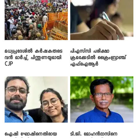
മധ്യപ്രദേശിൽ കർഷകരുടെ
പിഎസ്‌സി പരീക്ഷാ
വൻ മാർച്ച്, പിന്തുണയുമായി
ക്രമക്കേ‌ടിൽ ക്രൈംബ്രാഞ്ച്
CJP
എഫ്ഐആർ
ഐഷി ഘോഷിനെതിരായ
ടി.ജി. മോഹൻദാസിനെ