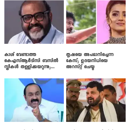
കാശ് വേണ്ടാത്ത
തൃഷയെ അപമാനിച്ചെന്ന
കെഎസ്ആർടിസി ബസിൽ
കേസ്; ഉദയനിധിയെ
സ്ത്രീകൾ തള്ളിക്കയറുന്നു;
അറസ്റ്റ് ചെയ്തു
സി.പി. ജോൺ