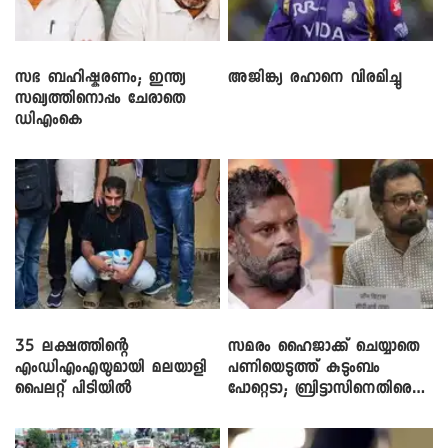
സഭ ബഹിഷ്കരണം; ഇന്ത്യ
അജിങ്ക്യ രഹാനെ വിരമിച്ചു
സഖ്യത്തിനൊപ്പം ചേരാതെ
ഡിഎംകെ
35 ലക്ഷത്തിന്റെ
സമരം ഹൈജാക്ക് ചെയ്യാതെ
എംഡിഎംഎയുമായി മലയാളി
പണിയെടുത്ത് കുടുംബം
പൈലറ്റ് പിടിയിൽ
പോറ്റെടാ; ബ്രിട്ടാസിനെതിരെ
നടൻ വിനായകൻ