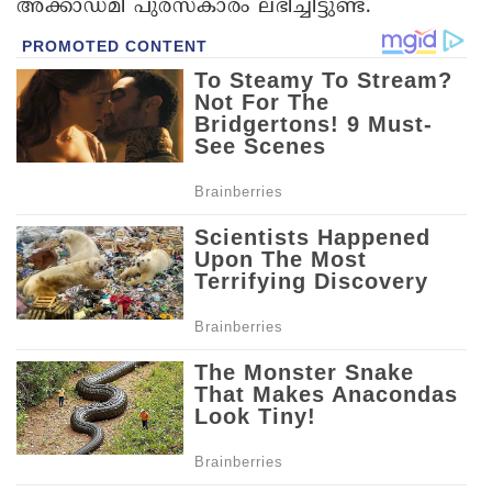
അക്കാ‌ഡമി പുരസ്കാരം ലഭിച്ചിട്ടുണ്ട്.