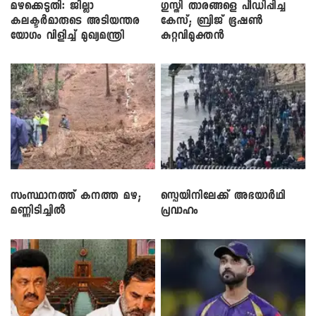
മഴക്കെടുതി: ജില്ലാ
​ഗുസ്തി താരങ്ങളെ പീഡിപ്പിച്ച
കലക്ടർമാരുടെ അടിയന്തര
കേസ്; ബ്രിജ് ഭൂഷൺ
യോഗം വിളിച്ച് മുഖ്യമന്ത്രി
കുറ്റവിമുക്തൻ
സംസ്ഥാനത്ത് കനത്ത മഴ;
സ്പെയിനിലേക്ക് അഭയാർഥി
മണ്ണിടിച്ചിൽ
പ്രവാഹം