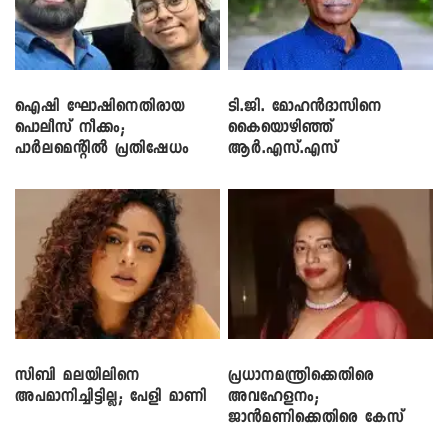
ഐഷി ഘോഷിനെതിരായ
ടി.ജി. മോഹൻദാസിനെ
പൊലീസ് നീക്കം;
കൈയൊഴിഞ്ഞ്
പാര്‍ലമെന്റിൽ പ്രതിഷേധം
ആർ.എസ്.എസ്
സിബി മലയിലിനെ
പ്രധാനമന്ത്രിക്കെതിരെ
അപമാനിച്ചിട്ടില്ല; പേളി മാണി
അവഹേളനം;
ജാൻമണിക്കെതിരെ കേസ്