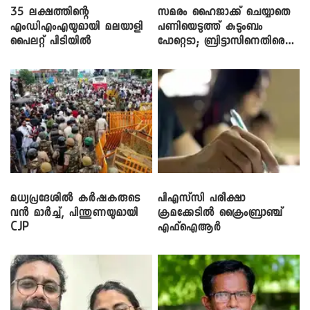
35 ലക്ഷത്തിന്റെ
സമരം ഹൈജാക്ക് ചെയ്യാതെ
എംഡിഎംഎയുമായി മലയാളി
പണിയെടുത്ത് കുടുംബം
പൈലറ്റ് പിടിയിൽ
പോറ്റെടാ; ബ്രിട്ടാസിനെതിരെ
നടൻ വിനായകൻ
മധ്യപ്രദേശിൽ കർഷകരുടെ
പിഎസ്‌സി പരീക്ഷാ
വൻ മാർച്ച്, പിന്തുണയുമായി
ക്രമക്കേ‌ടിൽ ക്രൈംബ്രാഞ്ച്
CJP
എഫ്ഐആർ