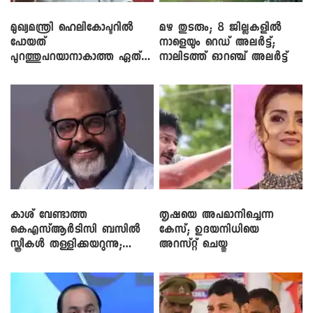
മുഖ്യമന്ത്രി ഹെലികോപ്ടറിൽ
മഴ തുടരും; 8 ജില്ലകളിൽ
പോയത്
നാളെയും റെഡ് അലർട്ട്;
പുറത്തുപറയാനാകാത്ത ഏത്
നാലിടത്ത് ഓറഞ്ച് അലർട്ട്
ഡീലിന്? ; എംവി ​ഗോവിന്ദൻ
കാശ് വേണ്ടാത്ത
തൃഷയെ അപമാനിച്ചെന്ന
കെഎസ്ആർടിസി ബസിൽ
കേസ്; ഉദയനിധിയെ
സ്ത്രീകൾ തള്ളിക്കയറുന്നു;
അറസ്റ്റ് ചെയ്തു
സി.പി. ജോൺ