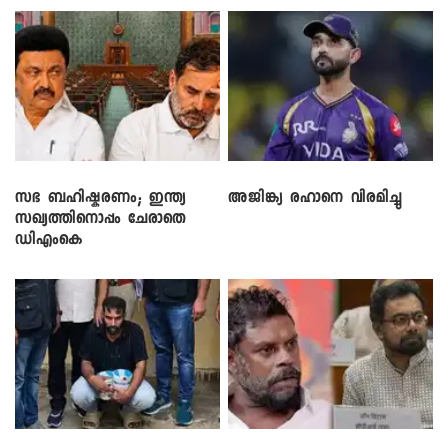
സഭ ബഹിഷ്കരണം; ഇന്ത്യ
അജിങ്ക്യ രഹാനെ വിരമിച്ചു
സഖ്യത്തിനൊപ്പം ചേരാതെ
ഡിഎംകെ