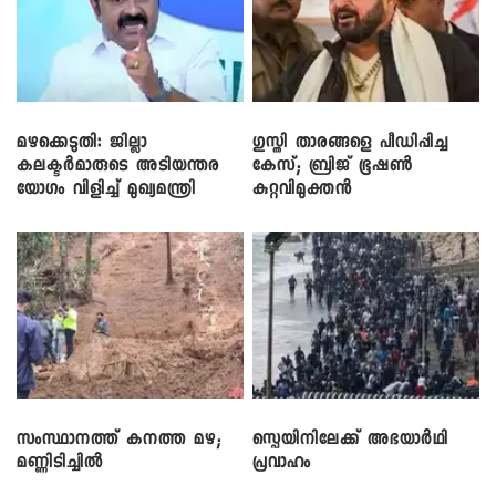
മഴക്കെടുതി: ജില്ലാ
​ഗുസ്തി താരങ്ങളെ പീഡിപ്പിച്ച
കലക്ടർമാരുടെ അടിയന്തര
കേസ്; ബ്രിജ് ഭൂഷൺ
യോഗം വിളിച്ച് മുഖ്യമന്ത്രി
കുറ്റവിമുക്തൻ
സംസ്ഥാനത്ത് കനത്ത മഴ;
സ്പെയിനിലേക്ക് അഭയാർഥി
മണ്ണിടിച്ചിൽ
പ്രവാഹം