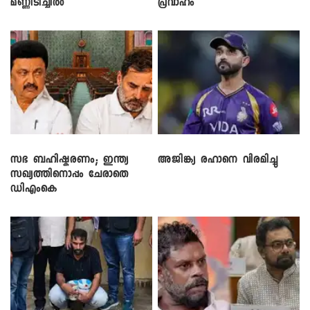
മണ്ണിടിച്ചിൽ
പ്രവാഹം
സഭ ബഹിഷ്കരണം; ഇന്ത്യ
അജിങ്ക്യ രഹാനെ വിരമിച്ചു
സഖ്യത്തിനൊപ്പം ചേരാതെ
ഡിഎംകെ