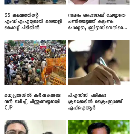
35 ലക്ഷത്തിന്റെ
സമരം ഹൈജാക്ക് ചെയ്യാതെ
എംഡിഎംഎയുമായി മലയാളി
പണിയെടുത്ത് കുടുംബം
പൈലറ്റ് പിടിയിൽ
പോറ്റെടാ; ബ്രിട്ടാസിനെതിരെ
നടൻ വിനായകൻ
മധ്യപ്രദേശിൽ കർഷകരുടെ
പിഎസ്‌സി പരീക്ഷാ
വൻ മാർച്ച്, പിന്തുണയുമായി
ക്രമക്കേ‌ടിൽ ക്രൈംബ്രാഞ്ച്
CJP
എഫ്ഐആർ