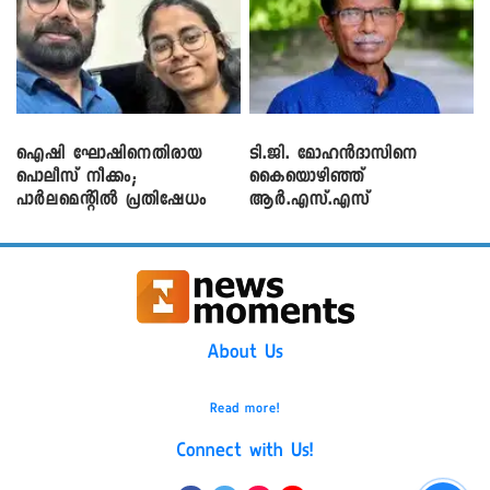
ഐഷി ഘോഷിനെതിരായ
ടി.ജി. മോഹൻദാസിനെ
പൊലീസ് നീക്കം;
കൈയൊഴിഞ്ഞ്
പാര്‍ലമെന്റിൽ പ്രതിഷേധം
ആർ.എസ്.എസ്
About Us
Read more!
Connect with Us!