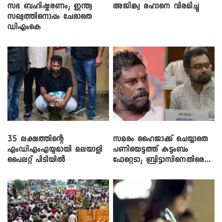
സഭ ബഹിഷ്കരണം; ഇന്ത്യ
അജിങ്ക്യ രഹാനെ വിരമിച്ചു
സഖ്യത്തിനൊപ്പം ചേരാതെ
ഡിഎംകെ
35 ലക്ഷത്തിന്റെ
സമരം ഹൈജാക്ക് ചെയ്യാതെ
എംഡിഎംഎയുമായി മലയാളി
പണിയെടുത്ത് കുടുംബം
പൈലറ്റ് പിടിയിൽ
പോറ്റെടാ; ബ്രിട്ടാസിനെതിരെ
നടൻ വിനായകൻ