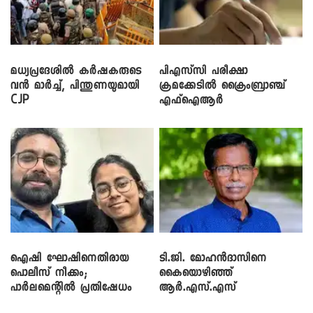
മധ്യപ്രദേശിൽ കർഷകരുടെ
പിഎസ്‌സി പരീക്ഷാ
വൻ മാർച്ച്, പിന്തുണയുമായി
ക്രമക്കേ‌ടിൽ ക്രൈംബ്രാഞ്ച്
CJP
എഫ്ഐആർ
ഐഷി ഘോഷിനെതിരായ
ടി.ജി. മോഹൻദാസിനെ
പൊലീസ് നീക്കം;
കൈയൊഴിഞ്ഞ്
പാര്‍ലമെന്റിൽ പ്രതിഷേധം
ആർ.എസ്.എസ്