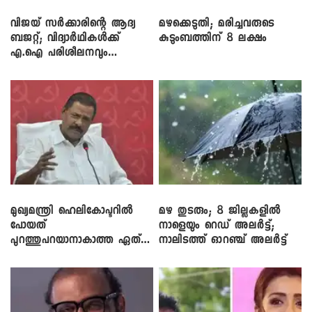
വിജയ് സർക്കാരിന്റെ ആദ്യ
മഴക്കെടുതി; മരിച്ചവരുടെ
ബജറ്റ്; വിദ്യാർഥികൾക്ക്
കുടുംബത്തിന് 8 ലക്ഷം
എ.ഐ പരിശീലനവും
ലാപ്ടോപ്പുകളും
മുഖ്യമന്ത്രി ഹെലികോപ്ടറിൽ
മഴ തുടരും; 8 ജില്ലകളിൽ
പോയത്
നാളെയും റെഡ് അലർട്ട്;
പുറത്തുപറയാനാകാത്ത ഏത്
നാലിടത്ത് ഓറഞ്ച് അലർട്ട്
ഡീലിന്? ; എംവി ​ഗോവിന്ദൻ