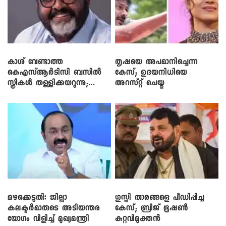
കാശ് വേണ്ടാത്ത
തൃഷയെ അപമാനിച്ചെന്ന
കെഎസ്ആർടിസി ബസിൽ
കേസ്; ഉദയനിധിയെ
സ്ത്രീകൾ തള്ളിക്കയറുന്നു;
അറസ്റ്റ് ചെയ്തു
സി.പി. ജോൺ
മഴക്കെടുതി: ജില്ലാ
​ഗുസ്തി താരങ്ങളെ പീഡിപ്പിച്ച
കലക്ടർമാരുടെ അടിയന്തര
കേസ്; ബ്രിജ് ഭൂഷൺ
യോഗം വിളിച്ച് മുഖ്യമന്ത്രി
കുറ്റവിമുക്തൻ