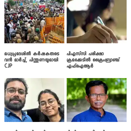
മധ്യപ്രദേശിൽ കർഷകരുടെ
പിഎസ്‌സി പരീക്ഷാ
വൻ മാർച്ച്, പിന്തുണയുമായി
ക്രമക്കേ‌ടിൽ ക്രൈംബ്രാഞ്ച്
CJP
എഫ്ഐആർ