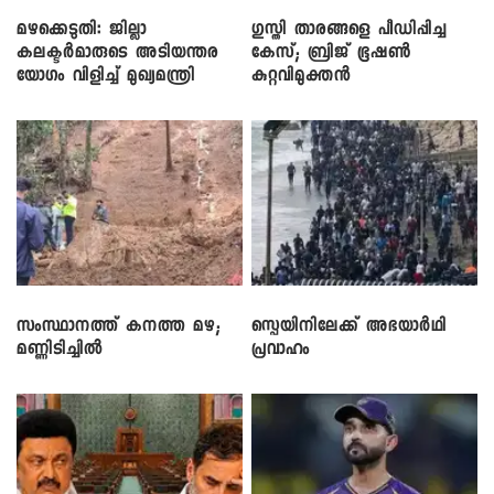
മഴക്കെടുതി: ജില്ലാ
​ഗുസ്തി താരങ്ങളെ പീഡിപ്പിച്ച
കലക്ടർമാരുടെ അടിയന്തര
കേസ്; ബ്രിജ് ഭൂഷൺ
യോഗം വിളിച്ച് മുഖ്യമന്ത്രി
കുറ്റവിമുക്തൻ
സംസ്ഥാനത്ത് കനത്ത മഴ;
സ്പെയിനിലേക്ക് അഭയാർഥി
മണ്ണിടിച്ചിൽ
പ്രവാഹം