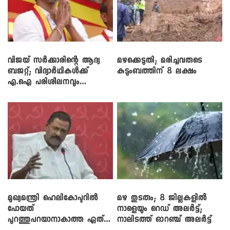
വിജയ് സർക്കാരിന്റെ ആദ്യ
മഴക്കെടുതി; മരിച്ചവരുടെ
ബജറ്റ്; വിദ്യാർഥികൾക്ക്
കുടുംബത്തിന് 8 ലക്ഷം
എ.ഐ പരിശീലനവും
ലാപ്ടോപ്പുകളും
മുഖ്യമന്ത്രി ഹെലികോപ്ടറിൽ
മഴ തുടരും; 8 ജില്ലകളിൽ
പോയത്
നാളെയും റെഡ് അലർട്ട്;
പുറത്തുപറയാനാകാത്ത ഏത്
നാലിടത്ത് ഓറഞ്ച് അലർട്ട്