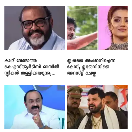
ഡീലിന്? ; എംവി ​ഗോവിന്ദൻ
കാശ് വേണ്ടാത്ത
തൃഷയെ അപമാനിച്ചെന്ന
കെഎസ്ആർടിസി ബസിൽ
കേസ്; ഉദയനിധിയെ
സ്ത്രീകൾ തള്ളിക്കയറുന്നു;
അറസ്റ്റ് ചെയ്തു
സി.പി. ജോൺ