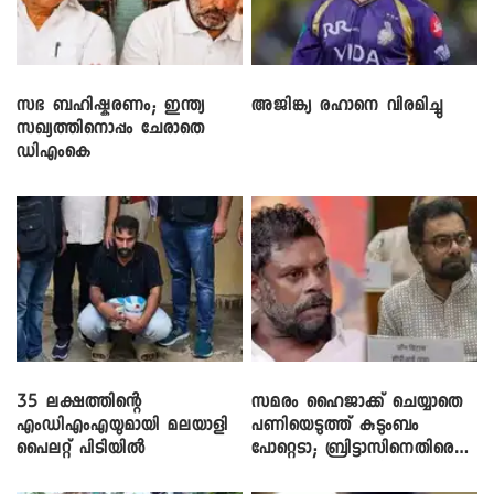
സഭ ബഹിഷ്കരണം; ഇന്ത്യ
അജിങ്ക്യ രഹാനെ വിരമിച്ചു
സഖ്യത്തിനൊപ്പം ചേരാതെ
ഡിഎംകെ
35 ലക്ഷത്തിന്റെ
സമരം ഹൈജാക്ക് ചെയ്യാതെ
എംഡിഎംഎയുമായി മലയാളി
പണിയെടുത്ത് കുടുംബം
പൈലറ്റ് പിടിയിൽ
പോറ്റെടാ; ബ്രിട്ടാസിനെതിരെ
നടൻ വിനായകൻ