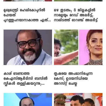
മുഖ്യമന്ത്രി ഹെലികോപ്ടറിൽ
മഴ തുടരും; 8 ജില്ലകളിൽ
പോയത്
നാളെയും റെഡ് അലർട്ട്;
പുറത്തുപറയാനാകാത്ത ഏത്
നാലിടത്ത് ഓറഞ്ച് അലർട്ട്
ഡീലിന്? ; എംവി ​ഗോവിന്ദൻ
കാശ് വേണ്ടാത്ത
തൃഷയെ അപമാനിച്ചെന്ന
കെഎസ്ആർടിസി ബസിൽ
കേസ്; ഉദയനിധിയെ
സ്ത്രീകൾ തള്ളിക്കയറുന്നു;
അറസ്റ്റ് ചെയ്തു
സി.പി. ജോൺ