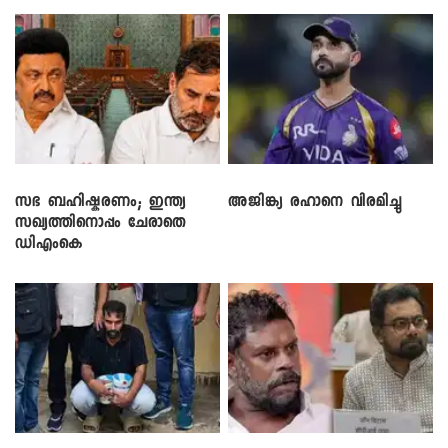
സഭ ബഹിഷ്കരണം; ഇന്ത്യ
അജിങ്ക്യ രഹാനെ വിരമിച്ചു
സഖ്യത്തിനൊപ്പം ചേരാതെ
ഡിഎംകെ