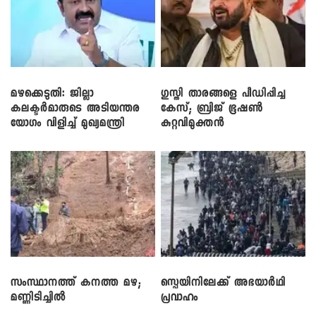
മഴക്കെടുതി: ജില്ലാ
​ഗുസ്തി താരങ്ങളെ പീഡിപ്പിച്ച
കലക്ടർമാരുടെ അടിയന്തര
കേസ്; ബ്രിജ് ഭൂഷൺ
യോഗം വിളിച്ച് മുഖ്യമന്ത്രി
കുറ്റവിമുക്തൻ
സംസ്ഥാനത്ത് കനത്ത മഴ;
സ്പെയിനിലേക്ക് അഭയാർഥി
മണ്ണിടിച്ചിൽ
പ്രവാഹം