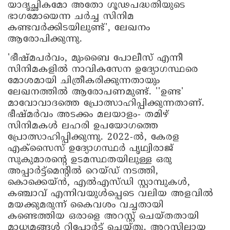
യാദൃച്ഛികമോ അതോ ഗൂഢപദ്ധതിയുടെ
ഭാഗമോയെന്ന ചര്‍ച്ച സിനിമ
കണ്ടവര്‍ക്കിടയിലുണ്ട്', ലേഖനം
ആരോപിക്കുന്നു.
'ഭീഷ്മപര്‍വം, മുംബൈ പോലീസ് എന്നീ
സിനിമകളില്‍ നാവികസേന ഉദ്യോഗസ്ഥരെ
മോശമായി ചിത്രീകരിക്കുന്നതായും
ലേഖനത്തില്‍ ആരോപണമുണ്ട്. ''ഉണ്ട'
മാവോവാദത്തെ പ്രോത്സാഹിപ്പിക്കുന്നതാണ്.
ഭീഷ്മര്‍വം അടക്കം മലയാളം- തമിഴ്
സിനിമകള്‍ ലഹരി ഉപയോഗത്തെ
പ്രോത്സാഹിപ്പിക്കുന്നു. 2022-ല്‍, കേരള
എക്‌സൈസ് ഉദ്യോഗസ്ഥര്‍ പൃഥ്വിരാജ്
സുകുമാരന്റെ ഉടമസ്ഥതയിലുള്ള ഒരു
അപ്പാര്‍ട്ട്‌മെന്റില്‍ റെയ്ഡ് നടത്തി,
കൊക്കെയ്ന്‍, എല്‍എസ്ഡി സ്റ്റാമ്പുകള്‍,
കഞ്ചാവ് എന്നിവയുള്‍പ്പെടെ വലിയ അളവില്‍
മയക്കുമരുന്ന് കൈവശം വച്ചതായി
കണ്ടെത്തിയ ഒരാളെ അറസ്റ്റ് ചെയ്തതായി
മാധ്യമങ്ങള്‍ റിപ്പോര്‍ട്ട് ചെയ്തു. അറസ്റ്റിലായ