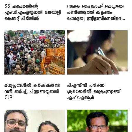
35 ലക്ഷത്തിന്റെ
സമരം ഹൈജാക്ക് ചെയ്യാതെ
എംഡിഎംഎയുമായി മലയാളി
പണിയെടുത്ത് കുടുംബം
പൈലറ്റ് പിടിയിൽ
പോറ്റെടാ; ബ്രിട്ടാസിനെതിരെ
നടൻ വിനായകൻ
മധ്യപ്രദേശിൽ കർഷകരുടെ
പിഎസ്‌സി പരീക്ഷാ
വൻ മാർച്ച്, പിന്തുണയുമായി
ക്രമക്കേ‌ടിൽ ക്രൈംബ്രാഞ്ച്
CJP
എഫ്ഐആർ