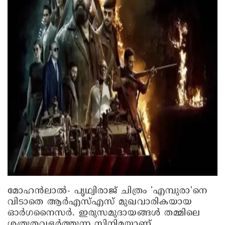
മോഹന്‍ലാല്‍- പൃഥ്വിരാജ് ചിത്രം 'എമ്പുരാ'നെ
വിടാതെ ആര്‍എസ്എസ് മുഖവാരികയായ
ഓര്‍ഗനൈസര്‍. ഇരുസമുദായങ്ങള്‍ തമ്മിലെ
ശത്രുതവളര്‍ത്തുന്ന സിനിമയാണ്