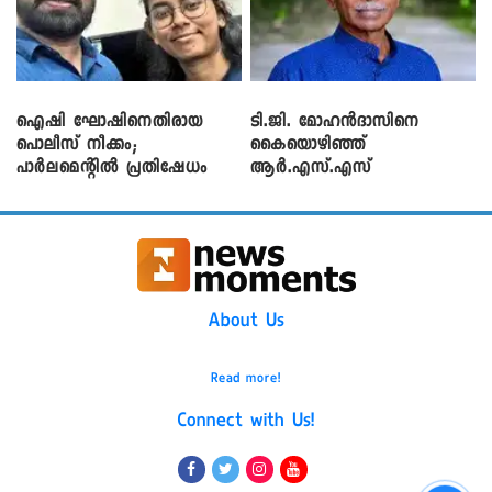
ഐഷി ഘോഷിനെതിരായ
ടി.ജി. മോഹൻദാസിനെ
പൊലീസ് നീക്കം;
കൈയൊഴിഞ്ഞ്
പാര്‍ലമെന്റിൽ പ്രതിഷേധം
ആർ.എസ്.എസ്
About Us
Read more!
Connect with Us!