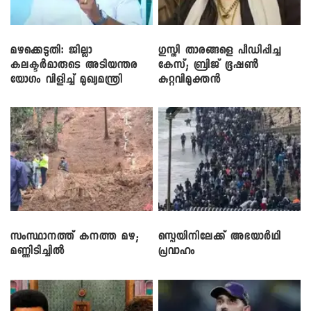
മഴക്കെടുതി: ജില്ലാ
​ഗുസ്തി താരങ്ങളെ പീഡിപ്പിച്ച
കലക്ടർമാരുടെ അടിയന്തര
കേസ്; ബ്രിജ് ഭൂഷൺ
യോഗം വിളിച്ച് മുഖ്യമന്ത്രി
കുറ്റവിമുക്തൻ
സംസ്ഥാനത്ത് കനത്ത മഴ;
സ്പെയിനിലേക്ക് അഭയാർഥി
മണ്ണിടിച്ചിൽ
പ്രവാഹം