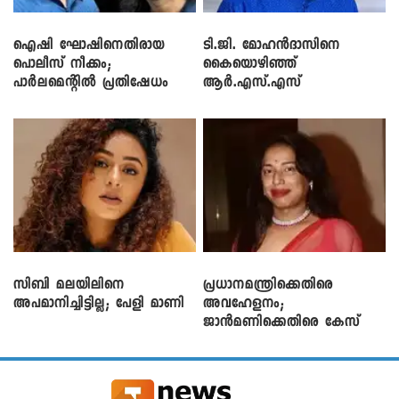
ഐഷി ഘോഷിനെതിരായ
ടി.ജി. മോഹൻദാസിനെ
പൊലീസ് നീക്കം;
കൈയൊഴിഞ്ഞ്
പാര്‍ലമെന്റിൽ പ്രതിഷേധം
ആർ.എസ്.എസ്
സിബി മലയിലിനെ
പ്രധാനമന്ത്രിക്കെതിരെ
അപമാനിച്ചിട്ടില്ല; പേളി മാണി
അവഹേളനം;
ജാൻമണിക്കെതിരെ കേസ്