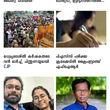
പൈലറ്റ് പിടിയിൽ
പോറ്റെടാ; ബ്രിട്ടാസിനെതിരെ
നടൻ വിനായകൻ
മധ്യപ്രദേശിൽ കർഷകരുടെ
പിഎസ്‌സി പരീക്ഷാ
വൻ മാർച്ച്, പിന്തുണയുമായി
ക്രമക്കേ‌ടിൽ ക്രൈംബ്രാഞ്ച്
CJP
എഫ്ഐആർ