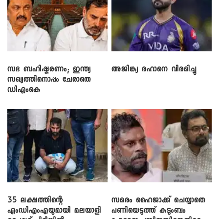
സഭ ബഹിഷ്കരണം; ഇന്ത്യ
അജിങ്ക്യ രഹാനെ വിരമിച്ചു
സഖ്യത്തിനൊപ്പം ചേരാതെ
ഡിഎംകെ
35 ലക്ഷത്തിന്റെ
സമരം ഹൈജാക്ക് ചെയ്യാതെ
എംഡിഎംഎയുമായി മലയാളി
പണിയെടുത്ത് കുടുംബം