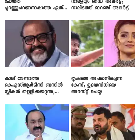
പോയത്
നാളെയും റെഡ് അലർട്ട്;
പുറത്തുപറയാനാകാത്ത ഏത്
നാലിടത്ത് ഓറഞ്ച് അലർട്ട്
ഡീലിന്? ; എംവി ​ഗോവിന്ദൻ
കാശ് വേണ്ടാത്ത
തൃഷയെ അപമാനിച്ചെന്ന
കെഎസ്ആർടിസി ബസിൽ
കേസ്; ഉദയനിധിയെ
സ്ത്രീകൾ തള്ളിക്കയറുന്നു;
അറസ്റ്റ് ചെയ്തു
സി.പി. ജോൺ