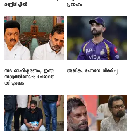
മണ്ണിടിച്ചിൽ
പ്രവാഹം
സഭ ബഹിഷ്കരണം; ഇന്ത്യ
അജിങ്ക്യ രഹാനെ വിരമിച്ചു
സഖ്യത്തിനൊപ്പം ചേരാതെ
ഡിഎംകെ