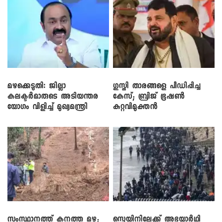
മഴക്കെടുതി: ജില്ലാ
​ഗുസ്തി താരങ്ങളെ പീഡിപ്പിച്ച
കലക്ടർമാരുടെ അടിയന്തര
കേസ്; ബ്രിജ് ഭൂഷൺ
യോഗം വിളിച്ച് മുഖ്യമന്ത്രി
കുറ്റവിമുക്തൻ
സംസ്ഥാനത്ത് കനത്ത മഴ;
സ്പെയിനിലേക്ക് അഭയാർഥി