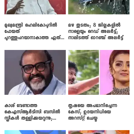
മുഖ്യമന്ത്രി ഹെലികോപ്ടറിൽ
മഴ തുടരും; 8 ജില്ലകളിൽ
പോയത്
നാളെയും റെഡ് അലർട്ട്;
പുറത്തുപറയാനാകാത്ത ഏത്
നാലിടത്ത് ഓറഞ്ച് അലർട്ട്
ഡീലിന്? ; എംവി ​ഗോവിന്ദൻ
കാശ് വേണ്ടാത്ത
തൃഷയെ അപമാനിച്ചെന്ന
കെഎസ്ആർടിസി ബസിൽ
കേസ്; ഉദയനിധിയെ
സ്ത്രീകൾ തള്ളിക്കയറുന്നു;
അറസ്റ്റ് ചെയ്തു
സി.പി. ജോൺ