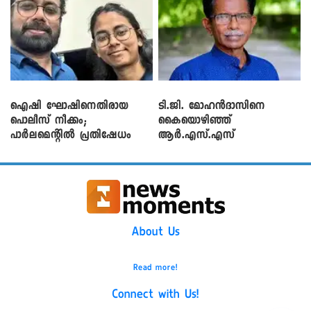
ഐഷി ഘോഷിനെതിരായ
ടി.ജി. മോഹൻദാസിനെ
പൊലീസ് നീക്കം;
കൈയൊഴിഞ്ഞ്
പാര്‍ലമെന്റിൽ പ്രതിഷേധം
ആർ.എസ്.എസ്
About Us
Read more!
Connect with Us!