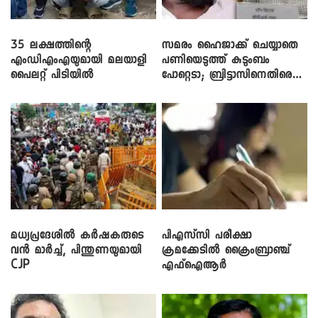
35 ലക്ഷത്തിന്റെ
സമരം ഹൈജാക്ക് ചെയ്യാതെ
എംഡിഎംഎയുമായി മലയാളി
പണിയെടുത്ത് കുടുംബം
പൈലറ്റ് പിടിയിൽ
പോറ്റെടാ; ബ്രിട്ടാസിനെതിരെ
നടൻ വിനായകൻ
മധ്യപ്രദേശിൽ കർഷകരുടെ
പിഎസ്‌സി പരീക്ഷാ
വൻ മാർച്ച്, പിന്തുണയുമായി
ക്രമക്കേ‌ടിൽ ക്രൈംബ്രാഞ്ച്
CJP
എഫ്ഐആർ