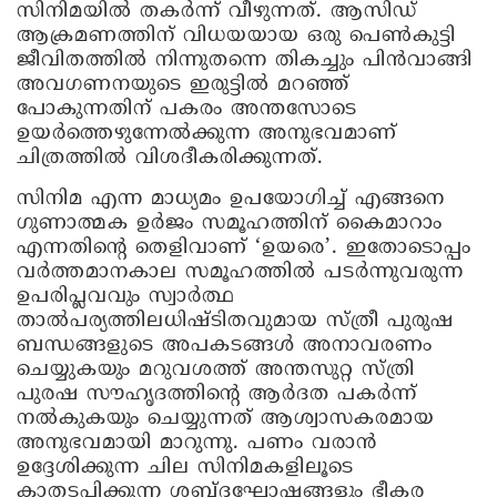
സിനിമയില്‍ തകര്‍ന്ന് വീഴുന്നത്. ആസിഡ്
ആക്രമണത്തിന് വിധയയായ ഒരു പെണ്‍കുട്ടി
ജീവിതത്തില്‍ നിന്നുതന്നെ തികച്ചും പിന്‍വാങ്ങി
അവഗണനയുടെ ഇരുട്ടില്‍ മറഞ്ഞ്
പോകുന്നതിന് പകരം അന്തസോടെ
ഉയര്‍ത്തെഴുന്നേല്‍ക്കുന്ന അനുഭവമാണ്
ചിത്രത്തില്‍ വിശദീകരിക്കുന്നത്.
സിനിമ എന്ന മാധ്യമം ഉപയോഗിച്ച് എങ്ങനെ
ഗുണാത്മക ഉര്‍ജം സമൂഹത്തിന് കൈമാറാം
എന്നതിന്റെ തെളിവാണ് ‘ഉയരെ’. ഇതോടൊപ്പം
വര്‍ത്തമാനകാല സമൂഹത്തില്‍ പടര്‍ന്നുവരുന്ന
ഉപരിപ്ലവവും സ്വാര്‍ത്ഥ
താല്‍പര്യത്തിലധിഷ്ടിതവുമായ സ്ത്രീ പുരുഷ
ബന്ധങ്ങളുടെ അപകടങ്ങള്‍ അനാവരണം
ചെയ്യുകയും മറുവശത്ത് അന്തസുറ്റ സ്ത്രി
പുരഷ സൗഹൃദത്തിന്റെ ആര്‍ദത പകര്‍ന്ന്
നല്‍കുകയും ചെയ്യുന്നത് ആശ്വാസകരമായ
അനുഭവമായി മാറുന്നു. പണം വരാന്‍
ഉദ്ദേശിക്കുന്ന ചില സിനിമകളിലൂടെ
കാതടപ്പിക്കുന്ന ശബ്ദഘോഷങ്ങളും ഭീകര