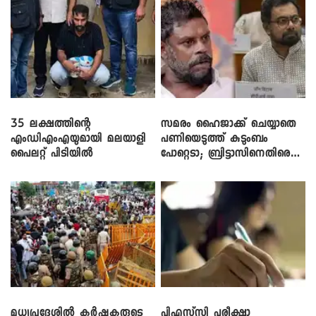
35 ലക്ഷത്തിന്റെ
സമരം ഹൈജാക്ക് ചെയ്യാതെ
എംഡിഎംഎയുമായി മലയാളി
പണിയെടുത്ത് കുടുംബം
പൈലറ്റ് പിടിയിൽ
പോറ്റെടാ; ബ്രിട്ടാസിനെതിരെ
നടൻ വിനായകൻ
മധ്യപ്രദേശിൽ കർഷകരുടെ
പിഎസ്‌സി പരീക്ഷാ