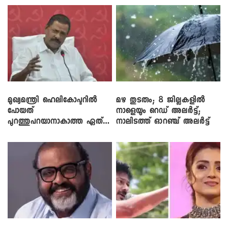
മുഖ്യമന്ത്രി ഹെലികോപ്ടറിൽ
മഴ തുടരും; 8 ജില്ലകളിൽ
പോയത്
നാളെയും റെഡ് അലർട്ട്;
പുറത്തുപറയാനാകാത്ത ഏത്
നാലിടത്ത് ഓറഞ്ച് അലർട്ട്
ഡീലിന്? ; എംവി ​ഗോവിന്ദൻ