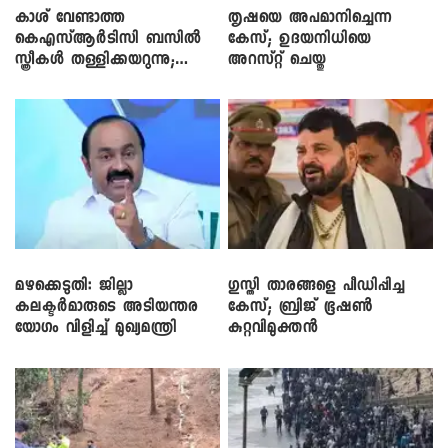
കാശ് വേണ്ടാത്ത
തൃഷയെ അപമാനിച്ചെന്ന
കെഎസ്ആർടിസി ബസിൽ
കേസ്; ഉദയനിധിയെ
സ്ത്രീകൾ തള്ളിക്കയറുന്നു;
അറസ്റ്റ് ചെയ്തു
സി.പി. ജോൺ
മഴക്കെടുതി: ജില്ലാ
​ഗുസ്തി താരങ്ങളെ പീഡിപ്പിച്ച
കലക്ടർമാരുടെ അടിയന്തര
കേസ്; ബ്രിജ് ഭൂഷൺ
യോഗം വിളിച്ച് മുഖ്യമന്ത്രി
കുറ്റവിമുക്തൻ