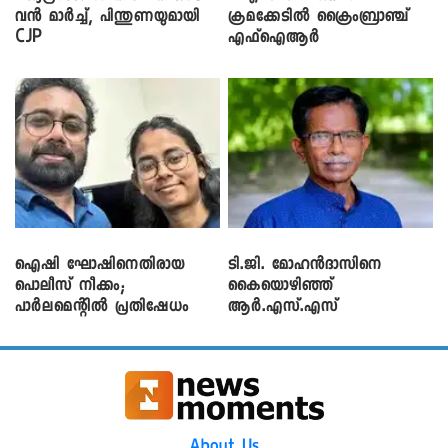
വൻ മാർച്ച്, പിന്തുണയുമായി
ക്രമക്കേ‌ടിൽ ക്രൈംബ്രാഞ്ച്
CJP
എഫ്ഐആർ
ഐഷി ഘോഷിനെതിരായ
ടി.ജി. മോഹൻദാസിനെ
പൊലീസ് നീക്കം;
കൈയൊഴിഞ്ഞ്
പാര്‍ലമെന്റിൽ പ്രതിഷേധം
ആർ.എസ്.എസ്
About Us