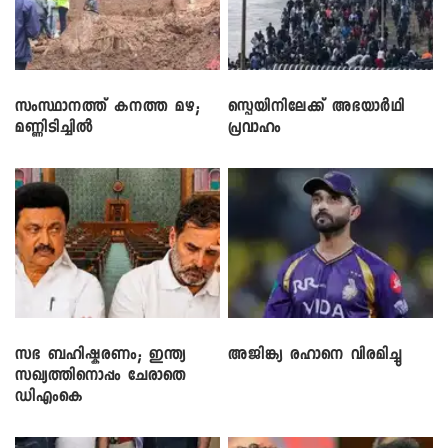
സംസ്ഥാനത്ത് കനത്ത മഴ;
സ്പെയിനിലേക്ക് അഭയാർഥി
മണ്ണിടിച്ചിൽ
പ്രവാഹം
സഭ ബഹിഷ്കരണം; ഇന്ത്യ
അജിങ്ക്യ രഹാനെ വിരമിച്ചു
സഖ്യത്തിനൊപ്പം ചേരാതെ
ഡിഎംകെ