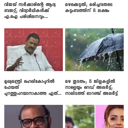
വിജയ് സർക്കാരിന്റെ ആദ്യ
മഴക്കെടുതി; മരിച്ചവരുടെ
ബജറ്റ്; വിദ്യാർഥികൾക്ക്
കുടുംബത്തിന് 8 ലക്ഷം
എ.ഐ പരിശീലനവും
ലാപ്ടോപ്പുകളും
മുഖ്യമന്ത്രി ഹെലികോപ്ടറിൽ
മഴ തുടരും; 8 ജില്ലകളിൽ
പോയത്
നാളെയും റെഡ് അലർട്ട്;
പുറത്തുപറയാനാകാത്ത ഏത്
നാലിടത്ത് ഓറഞ്ച് അലർട്ട്
ഡീലിന്? ; എംവി ​ഗോവിന്ദൻ