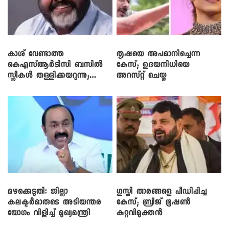
കാശ് വേണ്ടാത്ത
തൃഷയെ അപമാനിച്ചെന്ന
കെഎസ്ആർടിസി ബസിൽ
കേസ്; ഉദയനിധിയെ
സ്ത്രീകൾ തള്ളിക്കയറുന്നു;
അറസ്റ്റ് ചെയ്തു
സി.പി. ജോൺ
മഴക്കെടുതി: ജില്ലാ
​ഗുസ്തി താരങ്ങളെ പീഡിപ്പിച്ച
കലക്ടർമാരുടെ അടിയന്തര
കേസ്; ബ്രിജ് ഭൂഷൺ
യോഗം വിളിച്ച് മുഖ്യമന്ത്രി
കുറ്റവിമുക്തൻ