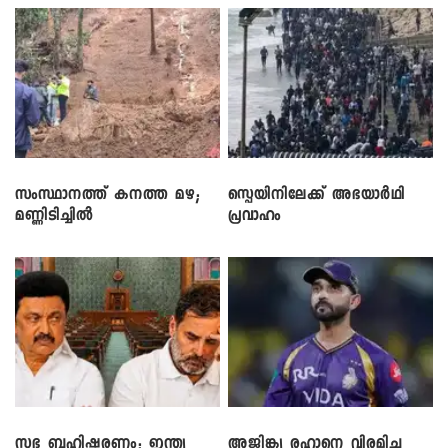
സംസ്ഥാനത്ത് കനത്ത മഴ;
സ്പെയിനിലേക്ക് അഭയാർഥി
മണ്ണിടിച്ചിൽ
പ്രവാഹം
സഭ ബഹിഷ്കരണം; ഇന്ത്യ
അജിങ്ക്യ രഹാനെ വിരമിച്ചു