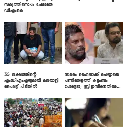
സഖ്യത്തിനൊപ്പം ചേരാതെ
ഡിഎംകെ
35 ലക്ഷത്തിന്റെ
സമരം ഹൈജാക്ക് ചെയ്യാതെ
എംഡിഎംഎയുമായി മലയാളി
പണിയെടുത്ത് കുടുംബം
പൈലറ്റ് പിടിയിൽ
പോറ്റെടാ; ബ്രിട്ടാസിനെതിരെ
നടൻ വിനായകൻ