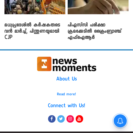
മധ്യപ്രദേശിൽ കർഷകരുടെ
പിഎസ്‌സി പരീക്ഷാ
വൻ മാർച്ച്, പിന്തുണയുമായി
ക്രമക്കേ‌ടിൽ ക്രൈംബ്രാഞ്ച്
CJP
എഫ്ഐആർ
About Us
Read more!
Connect with Us!
നെടുമ്പാശേരിയിൽ ഇറങ്ങിയ
വിമാനത്തിന്റെ എമർജെൻസി വാതിൽ
തുറക്കാൻ ശ്രമം