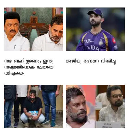
സഭ ബഹിഷ്കരണം; ഇന്ത്യ
അജിങ്ക്യ രഹാനെ വിരമിച്ചു
സഖ്യത്തിനൊപ്പം ചേരാതെ
ഡിഎംകെ