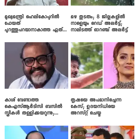
മുഖ്യമന്ത്രി ഹെലികോപ്ടറിൽ
മഴ തുടരും; 8 ജില്ലകളിൽ
പോയത്
നാളെയും റെഡ് അലർട്ട്;
പുറത്തുപറയാനാകാത്ത ഏത്
നാലിടത്ത് ഓറഞ്ച് അലർട്ട്
ഡീലിന്? ; എംവി ​ഗോവിന്ദൻ
കാശ് വേണ്ടാത്ത
തൃഷയെ അപമാനിച്ചെന്ന
കെഎസ്ആർടിസി ബസിൽ
കേസ്; ഉദയനിധിയെ
സ്ത്രീകൾ തള്ളിക്കയറുന്നു;
അറസ്റ്റ് ചെയ്തു
സി.പി. ജോൺ