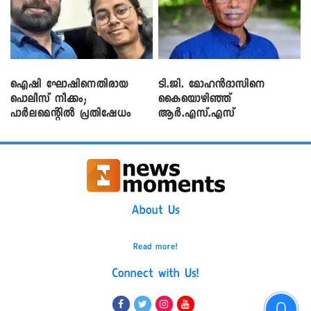
ഐഷി ഘോഷിനെതിരായ
ടി.ജി. മോഹൻദാസിനെ
പൊലീസ് നീക്കം;
കൈയൊഴിഞ്ഞ്
പാര്‍ലമെന്റിൽ പ്രതിഷേധം
ആർ.എസ്.എസ്
About Us
Read more!
Connect with Us!