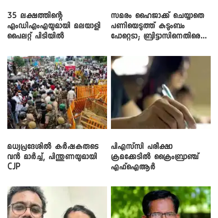
35 ലക്ഷത്തിന്റെ
സമരം ഹൈജാക്ക് ചെയ്യാതെ
എംഡിഎംഎയുമായി മലയാളി
പണിയെടുത്ത് കുടുംബം
പൈലറ്റ് പിടിയിൽ
പോറ്റെടാ; ബ്രിട്ടാസിനെതിരെ
നടൻ വിനായകൻ
മധ്യപ്രദേശിൽ കർഷകരുടെ
പിഎസ്‌സി പരീക്ഷാ
വൻ മാർച്ച്, പിന്തുണയുമായി
ക്രമക്കേ‌ടിൽ ക്രൈംബ്രാഞ്ച്
CJP
എഫ്ഐആർ