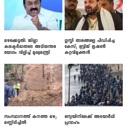
മഴക്കെടുതി: ജില്ലാ
​ഗുസ്തി താരങ്ങളെ പീഡിപ്പിച്ച
കലക്ടർമാരുടെ അടിയന്തര
കേസ്; ബ്രിജ് ഭൂഷൺ
യോഗം വിളിച്ച് മുഖ്യമന്ത്രി
കുറ്റവിമുക്തൻ
സംസ്ഥാനത്ത് കനത്ത മഴ;
സ്പെയിനിലേക്ക് അഭയാർഥി
മണ്ണിടിച്ചിൽ
പ്രവാഹം