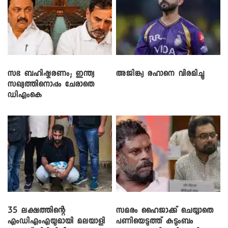
സഭ ബഹിഷ്കരണം; ഇന്ത്യ
അജിങ്ക്യ രഹാനെ വിരമിച്ചു
സഖ്യത്തിനൊപ്പം ചേരാതെ
ഡിഎംകെ
35 ലക്ഷത്തിന്റെ
സമരം ഹൈജാക്ക് ചെയ്യാതെ
എംഡിഎംഎയുമായി മലയാളി
പണിയെടുത്ത് കുടുംബം