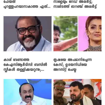
പോയത്
നാളെയും റെഡ് അലർട്ട്;
പുറത്തുപറയാനാകാത്ത ഏത്
നാലിടത്ത് ഓറഞ്ച് അലർട്ട്
ഡീലിന്? ; എംവി ​ഗോവിന്ദൻ
കാശ് വേണ്ടാത്ത
തൃഷയെ അപമാനിച്ചെന്ന
കെഎസ്ആർടിസി ബസിൽ
കേസ്; ഉദയനിധിയെ
സ്ത്രീകൾ തള്ളിക്കയറുന്നു;
അറസ്റ്റ് ചെയ്തു
സി.പി. ജോൺ