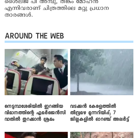
ശൈലജ പി അമ്പു, തങ്കം മോഹൻ
എന്നിവരാണ് ചിത്രത്തിലെ മറ്റു പ്രധാന
താരങ്ങൾ.
AROUND THE WEB
നെടുമ്പാശേരിയിൽ ഇറങ്ങിയ
വടക്കൻ കേരളത്തിൽ
വിമാനത്തിന്റെ എമർജെൻസി
തീവ്രമഴ മുന്നറിയിപ്പ്; 7
വാതിൽ തുറക്കാൻ ശ്രമം
ജില്ലകളിൽ ഓറഞ്ച് അലർട്ട്