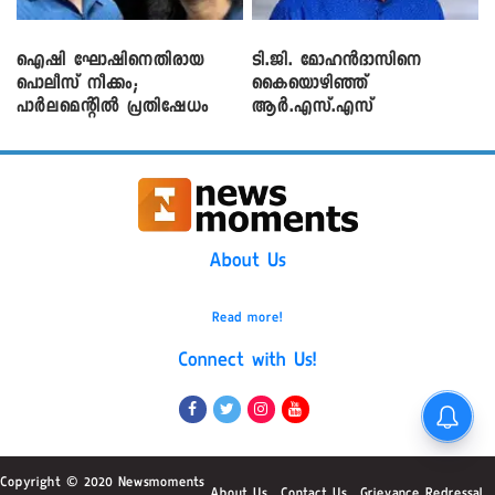
ഐഷി ഘോഷിനെതിരായ
ടി.ജി. മോഹൻദാസിനെ
പൊലീസ് നീക്കം;
കൈയൊഴിഞ്ഞ്
പാര്‍ലമെന്റിൽ പ്രതിഷേധം
ആർ.എസ്.എസ്
About Us
Read more!
Connect with Us!
Copyright © 2020 Newsmoments