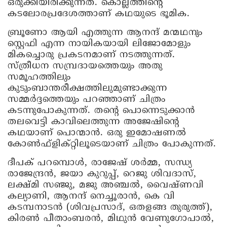
ഒരുക്കിയിരിക്കുന്നത്. കൊല്ലത്തിന്റെ
കടലോരപ്രദേശത്താണ് കഥയുടെ ഭൂമിക.
ബ്രൂണോ ആയി എത്തുന്ന ആനന്ദ് മന്മഥനും
സ്റ്റെഫി എന്ന നായികയായി ലിജോമോളും
മികച്ചൊരു പ്രകടനമാണ് നടത്തുന്നത്.
സ്ത്രീധന സമ്പ്രദായത്തെയും അതു
സമൂഹത്തിലും
കുടുംബാന്തരീക്ഷത്തിലുമുണ്ടാക്കുന്ന
സമ്മർദ്ദത്തെയും പറ‍ഞ്ഞാണ് ചിത്രം
കടന്നുപോകുന്നത്. തന്റെ പൊന്നെടുക്കാൻ
തലവെട്ടി കാവിലെത്തുന്ന അജേഷിന്റെ
കഥയാണ് പൊന്മാൻ. ഒരു ഇമോഷണൽ
കോൺഫ്‌ളിക്റ്റിലൂടെയാണ് ചിത്രം പോകുന്നത്.
ദീപക് പറമ്പൊൾ, രാജേഷ് ശർമ്മ, സന്ധ്യ
രാജേന്ദ്രൻ, ജയാ കുറുപ്പ്, റെജു ശിവദാസ്,
ലക്ഷ്മി സഞ്ജു, മജു അഞ്ചൽ, വൈഷ്ണവി
കല്യാണി, ആനന്ദ് നെച്ചൂരാൻ, കെ വി
കടമ്പനാടൻ (ശിവപ്രസാദ്, ഒതളങ്ങ തുരുത്ത്),
കിരൺ പീതാംബരൻ, മിഥുൻ വേണുഗോപാൽ,