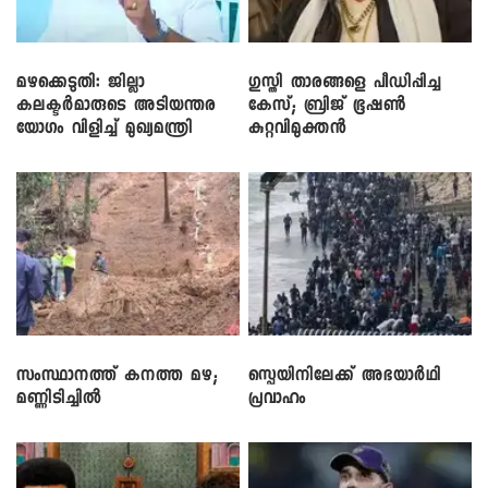
മഴക്കെടുതി: ജില്ലാ
​ഗുസ്തി താരങ്ങളെ പീഡിപ്പിച്ച
കലക്ടർമാരുടെ അടിയന്തര
കേസ്; ബ്രിജ് ഭൂഷൺ
യോഗം വിളിച്ച് മുഖ്യമന്ത്രി
കുറ്റവിമുക്തൻ
സംസ്ഥാനത്ത് കനത്ത മഴ;
സ്പെയിനിലേക്ക് അഭയാർഥി
മണ്ണിടിച്ചിൽ
പ്രവാഹം