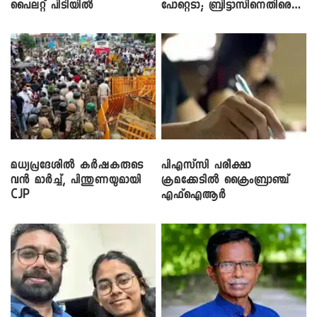
പൈലറ്റ് പിടിയിൽ
പോറ്റെടാ; ബ്രിട്ടാസിനെതിരെ
നടൻ വിനായകൻ
മധ്യപ്രദേശിൽ കർഷകരുടെ
പിഎസ്‌സി പരീക്ഷാ
വൻ മാർച്ച്, പിന്തുണയുമായി
ക്രമക്കേ‌ടിൽ ക്രൈംബ്രാഞ്ച്
CJP
എഫ്ഐആർ