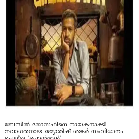
ബേസിൽ ജോസഫിനെ നായകനാക്കി
നവാഗതനായ ജ്യോതിഷ് ശങ്കർ സംവിധാനം
ചെയ്ത ‘പൊൻമാൻ’