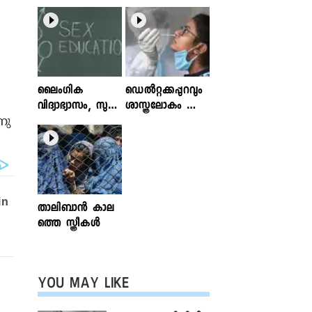
ലൈംഗിക
ഡെൽറ്റക്കപ്പുറവും
വിദ്യാഭ്യാസം, സുര
ശാസ്ത്രലോകം ശ്ര
നു
ക്ഷിതവും അ
ദ്ധിക്കുന്ന വകഭേദ
ല്ലാത്തതുമായ സ്പ
ങ്ങൾ
ര്‍ശനങ്ങള്‍; ഇ
ന്‍ഫോക്ലിനിക്ക്
ലേഖനം
വായിക്കാം
താലിബാന്‍ കാല
ത്തെ സ്ത്രീകള്‍
YOU MAY LIKE