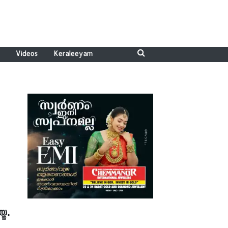
Videos
Keraleeyam
തു.