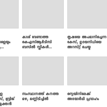
ലാപ്ടോപ്പുകളും
കാശ് വേണ്ടാത്ത
തൃഷയെ അപമാനിച്ചെന്ന
ാളെയും
കെഎസ്ആർടിസി
കേസ്; ഉദയനിധിയെ
;
ബസിൽ സ്ത്രീകൾ
അറസ്റ്റ് ചെയ്തു
ഞ്ച്
തള്ളിക്കയറുന്നു; സി.പി.
ജോൺ
ളെ
സംസ്ഥാനത്ത് കനത്ത
സ്പെയിനിലേക്ക്
സ്; ബ്രിജ്
മഴ; മണ്ണിടിച്ചിൽ
അഭയാർഥി പ്രവാഹം
ിമുക്തൻ