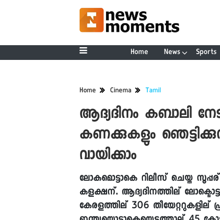
Home
News
Sports
Home
Cinema
Tamil
ആദ്യദിനം കബാലി നേ
കണക്കുകളും ഞെട്ടിക്കു
വായിക്കാം
ലോകമൊട്ടാകെ റിലീസ് ചെയ്ത സൂപ്പര്
കളക്ഷന്. ആദ്യദിനത്തില് ലോക്മൊ
കേരളത്തില് 306 തീയേറ്ററുകളില് പ്