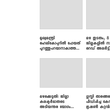
മുഖ്യമന്ത്രി
മഴ തുടരും; 8
ഹെലികോപ്ടറിൽ പോയത്
ജില്ലകളിൽ ന
പുറത്തുപറയാനാകാത്ത
റെഡ് അലർട്ട്
ഏത് ഡീലിന്? ; എംവി ​
നാലിടത്ത് ഓറ
ഗോവിന്ദൻ
അലർട്ട്
മഴക്കെടുതി: ജില്ലാ
​ഗുസ്തി താരങ്ങ
കലക്ടർമാരുടെ
പീഡിപ്പിച്ച കേ
അടിയന്തര യോഗം
ഭൂഷൺ കുറ്റവ