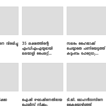
െ വിരമിച്ചു
35 ലക്ഷത്തിന്റെ
സമരം ഹൈജാക്ക്
എംഡിഎംഎയുമായി
ചെയ്യാതെ പണിയെടുത്ത്
മലയാളി പൈലറ്റ്
കുടുംബം പോറ്റെടാ;
പിടിയിൽ
ബ്രിട്ടാസിനെതിരെ നടൻ
വിനായകൻ
ക്ഷാ
ഐഷി ഘോഷിനെതിരായ
ടി.ജി. മോഹൻദാസിനെ
പൊലീസ് നീക്കം;
കൈയൊഴിഞ്ഞ്