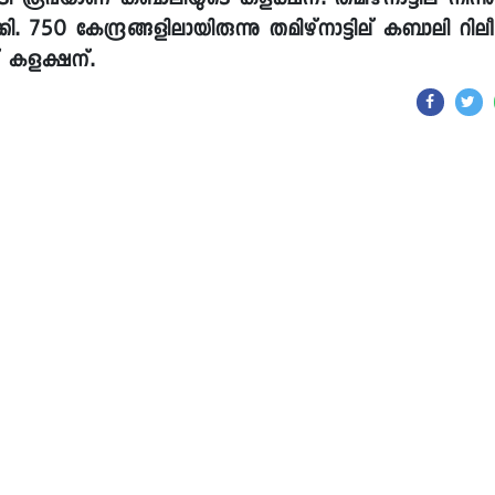
ി രൂപയാണ് കബാലിയുടെ കളക്ഷന്. തമിഴ്നാട്ടില് നിന്നു
്കി. 750 കേന്ദ്രങ്ങളിലായിരുന്നു തമിഴ്നാട്ടില് കബാലി റില
് കളക്ഷന്.