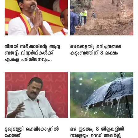
വിജയ് സർക്കാരിന്റെ ആദ്യ
മഴക്കെടുതി; മരിച്ചവരുടെ
ബജറ്റ്; വിദ്യാർഥികൾക്ക്
കുടുംബത്തിന് 8 ലക്ഷം
എ.ഐ പരിശീലനവും
ലാപ്ടോപ്പുകളും
മുഖ്യമന്ത്രി ഹെലികോപ്ടറിൽ
മഴ തുടരും; 8 ജില്ലകളിൽ
പോയത്
നാളെയും റെഡ് അലർട്ട്;