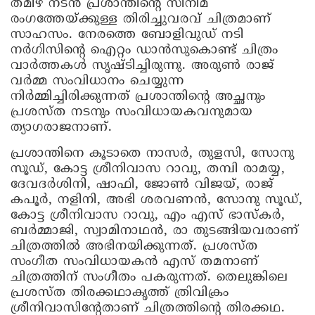
തമിഴ് നടൻ പ്രശാന്തിന്റെ സിനിമ
രംഗത്തേയ്ക്കുള്ള തിരിച്ചുവരവ് ചിത്രമാണ്
സാഹസം. നേരത്തെ ബോളിവുഡ് നടി
നർഗിസിന്റെ ഐറ്റം ഡാൻസുകൊണ്ട് ചിത്രം
വാർത്തകൾ സൃഷ്ടിച്ചിരുന്നു. അരുൺ രാജ്
വർമ്മ സംവിധാനം ചെയ്യുന്ന
നിർമ്മിച്ചിരിക്കുന്നത് പ്രശാന്തിന്റെ അച്ഛനും
പ്രശസ്ത നടനും സംവിധായകവനുമായ
ത്യാഗരാജനാണ്.
പ്രശാന്തിനെ കൂടാതെ നാസർ, തുളസി, സോനു
സൂഡ്, കോട്ട ശ്രീനിവാസ റാവു, തമ്പി രാമയ്യ,
ദേവദർശിനി, ഷാഫി, ജോൺ വിജയ്, രാജ്
കപൂർ, നളിനി, അഭി ശരവണൻ, സോനു സൂഡ്,
കോട്ട ശ്രീനിവാസ റാവു, എം എസ് ഭാസ്‌കർ,
ബർമ്മാജി, സ്വാമിനാഥൻ, രാ തുടങ്ങിയവരാണ്
ചിത്രത്തിൽ അഭിനയിക്കുന്നത്. പ്രശസ്ത
സംഗീത സംവിധായകൻ എസ് തമനാണ്
ചിത്രത്തിന് സംഗീതം പകരുന്നത്. തെലുങ്കിലെ
പ്രശസ്ത തിരക്കഥാകൃത്ത് ത്രിവിക്രം
ശ്രീനിവാസിന്റേതാണ് ചിത്രത്തിന്റെ തിരക്കഥ.