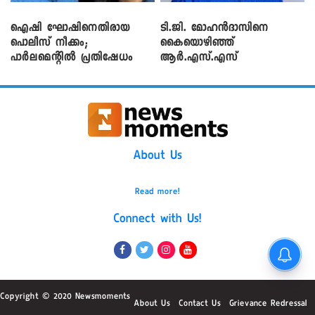
ഐഷി ഘോഷിനെതിരായ
ടി.ജി. മോഹൻദാസിനെ
പൊലീസ് നീക്കം;
കൈയൊഴിഞ്ഞ്
പാര്‍ലമെന്റിൽ പ്രതിഷേധം
ആർ.എസ്.എസ്
About Us
Read more!
Connect with Us!
Copyright © 2020 Newsmoments
About Us
Contact Us
Grievance Redressal