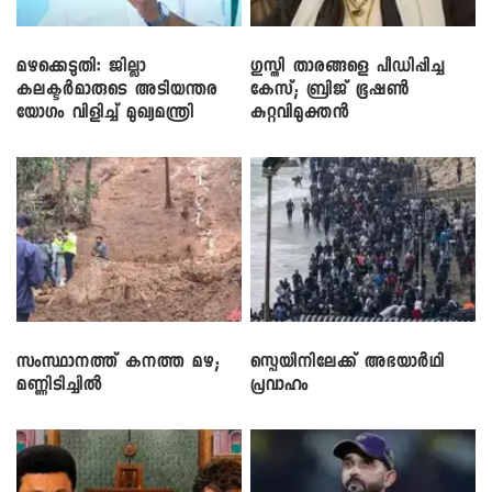
മഴക്കെടുതി: ജില്ലാ
​ഗുസ്തി താരങ്ങളെ പീഡിപ്പിച്ച
കലക്ടർമാരുടെ അടിയന്തര
കേസ്; ബ്രിജ് ഭൂഷൺ
യോഗം വിളിച്ച് മുഖ്യമന്ത്രി
കുറ്റവിമുക്തൻ
സംസ്ഥാനത്ത് കനത്ത മഴ;
സ്പെയിനിലേക്ക് അഭയാർഥി
മണ്ണിടിച്ചിൽ
പ്രവാഹം