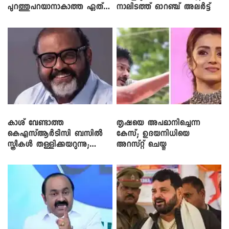
പുറത്തുപറയാനാകാത്ത ഏത്
നാലിടത്ത് ഓറഞ്ച് അലർട്ട്
ഡീലിന്? ; എംവി ​ഗോവിന്ദൻ
കാശ് വേണ്ടാത്ത
തൃഷയെ അപമാനിച്ചെന്ന
കെഎസ്ആർടിസി ബസിൽ
കേസ്; ഉദയനിധിയെ
സ്ത്രീകൾ തള്ളിക്കയറുന്നു;
അറസ്റ്റ് ചെയ്തു
സി.പി. ജോൺ