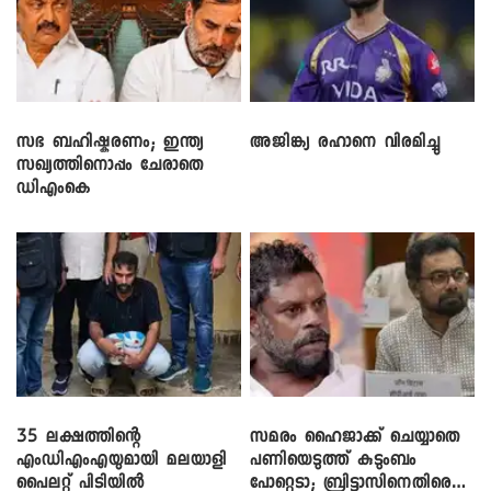
സഭ ബഹിഷ്കരണം; ഇന്ത്യ
അജിങ്ക്യ രഹാനെ വിരമിച്ചു
സഖ്യത്തിനൊപ്പം ചേരാതെ
ഡിഎംകെ
35 ലക്ഷത്തിന്റെ
സമരം ഹൈജാക്ക് ചെയ്യാതെ
എംഡിഎംഎയുമായി മലയാളി
പണിയെടുത്ത് കുടുംബം
പൈലറ്റ് പിടിയിൽ
പോറ്റെടാ; ബ്രിട്ടാസിനെതിരെ