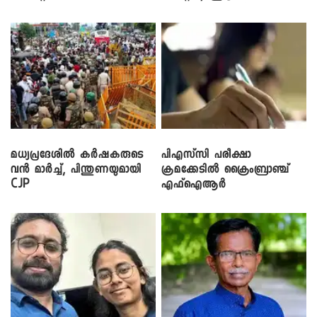
നടൻ വിനായകൻ
മധ്യപ്രദേശിൽ കർഷകരുടെ
പിഎസ്‌സി പരീക്ഷാ
വൻ മാർച്ച്, പിന്തുണയുമായി
ക്രമക്കേ‌ടിൽ ക്രൈംബ്രാഞ്ച്
CJP
എഫ്ഐആർ