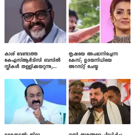
കാശ് വേണ്ടാത്ത
തൃഷയെ അപമാനിച്ചെന്ന
കെഎസ്ആർടിസി ബസിൽ
കേസ്; ഉദയനിധിയെ
സ്ത്രീകൾ തള്ളിക്കയറുന്നു;
അറസ്റ്റ് ചെയ്തു
സി.പി. ജോൺ