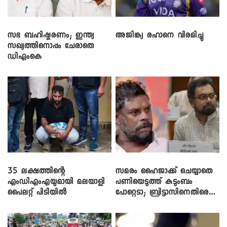
സഭ ബഹിഷ്കരണം; ഇന്ത്യ
അജിങ്ക്യ രഹാനെ വിരമിച്ചു
സഖ്യത്തിനൊപ്പം ചേരാതെ
ഡിഎംകെ
35 ലക്ഷത്തിന്റെ
സമരം ഹൈജാക്ക് ചെയ്യാതെ
എംഡിഎംഎയുമായി മലയാളി
പണിയെടുത്ത് കുടുംബം
പൈലറ്റ് പിടിയിൽ
പോറ്റെടാ; ബ്രിട്ടാസിനെതിരെ
നടൻ വിനായകൻ