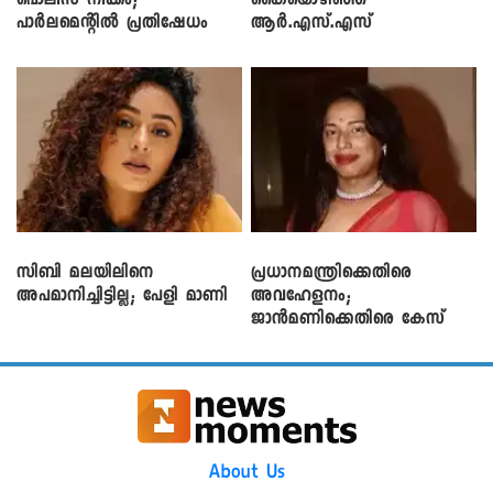
പൊലീസ് നീക്കം;
കൈയൊഴിഞ്ഞ്
പാര്‍ലമെന്റിൽ പ്രതിഷേധം
ആർ.എസ്.എസ്
സിബി മലയിലിനെ
പ്രധാനമന്ത്രിക്കെതിരെ
അപമാനിച്ചിട്ടില്ല; പേളി മാണി
അവഹേളനം;
ജാൻമണിക്കെതിരെ കേസ്
About Us