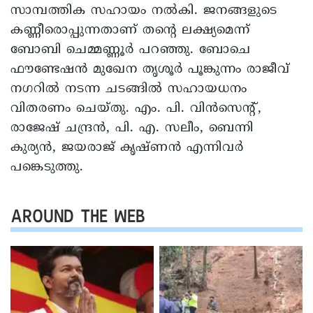
സാമ്പത്തിക സഹായം നൽകി. ജനങ്ങളുടെ
കണ്ണീരൊപ്പുന്നതാണ് തന്റെ ലക്ഷ്യമെന്ന്
ബോബി ചെമ്മണ്ണൂർ പറഞ്ഞു. ബോചെ
ഫൗണ്ടേഷൻ മുഖേന തൃശൂർ പൂങ്കുന്നം രാജീവ്
നഗറിൽ നടന്ന ചടങ്ങിൽ സഹായധനം
വിതരണം ചെയ്തു. എം. പി. വിൻസെന്റ്,
രാജേഷ് ചന്ദ്രൻ, പി. എ. സലീം, ബെന്നി
കുര്യൻ, ജയരാജ് കൃഷ്ണൻ എന്നിവർ
പങ്കെടുത്തു.
AROUND THE WEB