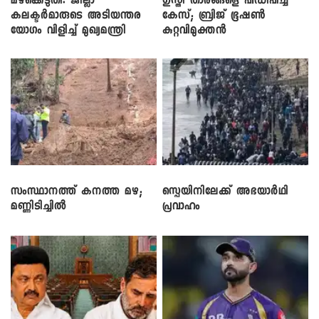
മഴക്കെടുതി: ജില്ലാ
​ഗുസ്തി താരങ്ങളെ പീഡിപ്പിച്ച
കലക്ടർമാരുടെ അടിയന്തര
കേസ്; ബ്രിജ് ഭൂഷൺ
യോഗം വിളിച്ച് മുഖ്യമന്ത്രി
കുറ്റവിമുക്തൻ
സംസ്ഥാനത്ത് കനത്ത മഴ;
സ്പെയിനിലേക്ക് അഭയാർഥി
മണ്ണിടിച്ചിൽ
പ്രവാഹം