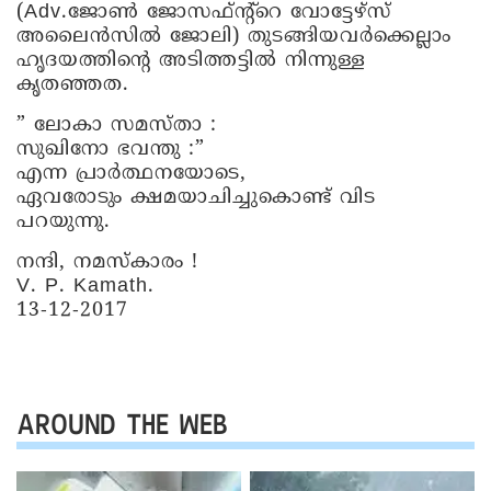
(Adv.ജോൺ ജോസഫ്ന്റ്റെ വോട്ടേഴ്‌സ്
അലൈൻസിൽ ജോലി) തുടങ്ങിയവർക്കെല്ലാം
ഹൃദയത്തിന്റെ അടിത്തട്ടിൽ നിന്നുള്ള
കൃതഞ്ഞത.
” ലോകാ സമസ്താ :
സുഖിനോ ഭവന്തു :”
എന്ന പ്രാർത്ഥനയോടെ,
ഏവരോടും ക്ഷമയാചിച്ചുകൊണ്ട് വിട
പറയുന്നു.
നന്ദി, നമസ്കാരം !
V. P. Kamath.
13-12-2017
AROUND THE WEB