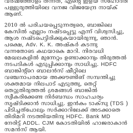
വർഷത്തോളം തന്നത്, എന്റെ ഇളയ സഹോദരി
പള്ളുരുത്തിയിലെ വനജ വിജയേന്ദ്ര നായ്ക്
ആണ്.
2010 ൽ പരിചയപ്പെടുന്നത്വരെ, ബാങ്കിലെ
കേസിൽ എല്ലാം നഷ്ടപ്പെട്ടു എന്ന് വിശ്വസിച്ചു,
ആശ നഷ്ടപെട്ടിരിക്കുകയായിരുന്നു, ഞാൻ.
പക്ഷെ, Adv. K. K. അഷ്‌കർ കടന്നു
വന്നതോടെ കഥയാകെ മാറി. നിരവധി
മേഖലകളിൽ മുന്നേറ്റം ഉണ്ടാക്കാനും തിരുത്തൽ
നടപടികൾ എടുപ്പിക്കാനും സാധിച്ചു. HDFC
ബാങ്കിന്റ്റെ ബാലൻസ് ഷീറ്റിലെ
വഞ്ചനാപരമായ അക്കൗണ്ടിങ് സമ്പന്തിച്ചു
ശക്തമായ നിലപാട് എടുത്തു, തെറ്റ്
തെറ്റുതിരുത്തൽ ശ്രമങ്ങൾ ബാങ്കിൽ
സ്വീകരിക്കേണ്ട നിർബന്ധം സാഹചര്യം
സൃഷ്ടിക്കാൻ സാധിച്ചു. ഇൻകം ടാക്സു (TDS )
പിടിച്ചത്പോലും സർക്കാറിലേക്ക് അടക്കാതെ
തിരിമറി നടത്തിയതിനു HDFC. Bank MD
നേരിട്ട് ADDL. CJM കോടതിയിൽ ഹാജരാകാൻ
സമൻസ് ആയി.