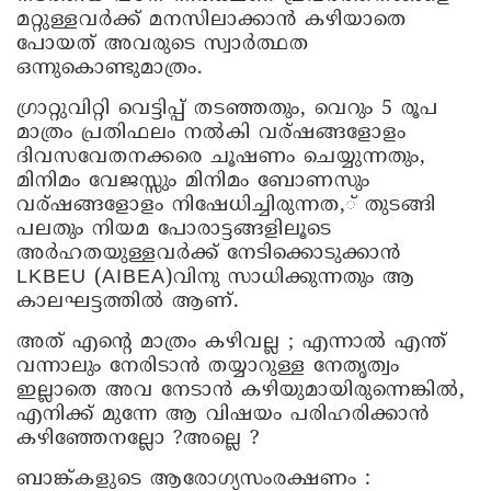
മറ്റുള്ളവർക്ക് മനസിലാക്കാൻ കഴിയാതെ
പോയത് അവരുടെ സ്വാർത്ഥത
ഒന്നുകൊണ്ടുമാത്രം.
ഗ്രാറ്റുവിറ്റി വെട്ടിപ്പ് തടഞ്ഞതും, വെറും 5 രൂപ
മാത്രം പ്രതിഫലം നൽകി വര്ഷങ്ങളോളം
ദിവസവേതനക്കരെ ചൂഷണം ചെയ്യുന്നതും,
മിനിമം വേജസ്സും മിനിമം ബോണസും
വര്ഷങ്ങളോളം നിഷേധിച്ചിരുന്നത,് തുടങ്ങി
പലതും നിയമ പോരാട്ടങ്ങളിലൂടെ
അർഹതയുള്ളവർക്ക് നേടിക്കൊടുക്കാൻ
LKBEU (AIBEA)വിനു സാധിക്കുന്നതും ആ
കാലഘട്ടത്തിൽ ആണ്.
അത് എന്റെ മാത്രം കഴിവല്ല ; എന്നാൽ എന്ത്
വന്നാലും നേരിടാൻ തയ്യാറുള്ള നേതൃത്വം
ഇല്ലാതെ അവ നേടാൻ കഴിയുമായിരുന്നെങ്കിൽ,
എനിക്ക് മുന്നേ ആ വിഷയം പരിഹരിക്കാൻ
കഴിഞ്ഞേനല്ലോ ?അല്ലെ ?
ബാങ്ക്കളുടെ ആരോഗ്യസംരക്ഷണം :