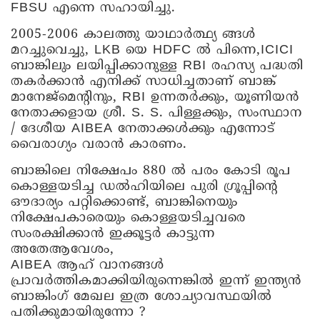
FBSU എന്നെ സഹായിച്ചു.
2005-2006 കാലത്തു യാഥാർത്ഥ്യ ങ്ങൾ
മറച്ചുവെച്ചു, LKB യെ HDFC ൽ പിന്നെ,ICICI
ബാങ്കിലും ലയിപ്പിക്കാനുള്ള RBI രഹസ്യ പദ്ധതി
തകർക്കാൻ എനിക്ക് സാധിച്ചതാണ് ബാങ്ക്
മാനേജ്മെന്റിനും, RBI ഉന്നതർക്കും, യൂണിയൻ
നേതാക്കളായ ശ്രീ. S. S. പിള്ളക്കും, സംസ്ഥാന
/ ദേശീയ AIBEA നേതാക്കൾക്കും എന്നോട്
വൈരാഗ്യം വരാൻ കാരണം.
ബാങ്കിലെ നിക്ഷേപം 880 ൽ പരം കോടി രൂപ
കൊള്ളയടിച്ച ഡൽഹിയിലെ പുരി ഗ്രൂപ്പിന്റെ
ഔദാര്യം പറ്റിക്കൊണ്ട്, ബാങ്കിനെയും
നിക്ഷേപകാരെയും കൊള്ളയടിച്ചവരെ
സംരക്ഷിക്കാൻ ഇക്കൂട്ടർ കാട്ടുന്ന
അതേആവേശം,
AIBEA ആഹ് വാനങ്ങൾ
പ്രാവർത്തികമാക്കിയിരുന്നെങ്കിൽ ഇന്ന് ഇന്ത്യൻ
ബാങ്കിംഗ് മേഖല ഇത്ര ശോച്യാവസ്ഥയിൽ
പതിക്കുമായിരുന്നോ ?