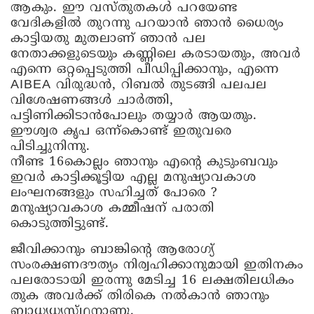
ആകും. ഈ വസ്തുതകൾ പറയേണ്ട
വേദികളിൽ തുറന്നു പറയാൻ ഞാൻ ധൈര്യം
കാട്ടിയതു മുതലാണ് ഞാൻ പല
നേതാക്കളുടെയും കണ്ണിലെ കരടായതും, അവർ
എന്നെ ഒറ്റപ്പെടുത്തി പീഡിപ്പിക്കാനും, എന്നെ
AIBEA വിരുദ്ധൻ, റിബൽ തുടങ്ങി പലപല
വിശേഷണങ്ങൾ ചാർത്തി,
പട്ടിണിക്കിടാൻപോലും തയ്യാർ ആയതും.
ഈശ്വര കൃപ ഒന്ന്കൊണ്ട് ഇതുവരെ
പിടിച്ചുനിന്നു.
നീണ്ട 16കൊല്ലം ഞാനും എന്റെ കുടുംബവും
ഇവർ കാട്ടിക്കൂട്ടിയ എല്ല മനുഷ്യാവകാശ
ലംഘനങ്ങളും സഹിച്ചത് പോരെ ?
മനുഷ്യാവകാശ കമ്മീഷന് പരാതി
കൊടുത്തിട്ടുണ്ട്.
ജീവിക്കാനും ബാങ്കിന്റെ ആരോഗ്യ്
സംരക്ഷണദൗത്യം നിര്വഹിക്കാനുമായി ഇതിനകം
പലരോടായി ഇരന്നു മേടിച്ച 16 ലക്ഷതിലധികം
തുക അവർക്ക് തിരികെ നൽകാൻ ഞാനും
ബാധ്യധ്യസ്‌ഥനാണു.