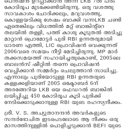
പെൻഷൻ ഉറപ്പാക്കാൻ അന്ന് LKB 7ൽ പരം
കോടിരൂപ മുടക്കേണ്ടിയിരുന്നു. ഒരു വശത്തു
സാവകാശം ചോദിക്കലും, മറുവശത്തു,
കൊള്ളയടിക്കു ശേഷം ബാക്കി വന്നLKB ചണ്ടി
ഏതെങ്കിലും വിധത്തിൽ മറ്റ് ബാങ്കിന്റ്റെ
തലയിൽ തള്ളി, പത്ത് കാശു കൂടുതൽ അടിച്ചു
മാറ്റാൻ പ്രൊമോട്ടർ പുരി RBI ഉന്നതരുമായി
ധാരണ എത്തി, LIC പ്രൊവിഷൻ വെക്കുന്നത്
2006വരെ സമയം നീട്ടി മേടിച്ചിരുന്നു. MP മാർ
തക്കസമയത്ത് സഹായിച്ചതുകൊണ്ട്, 2005ലെ
ബാലൻസ് ഷീറ്റിൽ തന്നെ പ്രൊവിഷൻ
വെപ്പിക്കാൻ സമ്മർദ്ദം ചെലുത്താൻ സാധിച്ചു.
എന്നാലും പുരിയോടുള്ള RBI ഉന്നതരുടെ
കള്ളക്കളിയാണ് 2005 ഒക്ടോബർ 6ന്
അരങ്ങേറിയ LKB യെ ഫെഡറൽ ബാങ്കിൽ
ലയിപ്പിച്ചു 450 കോടിരൂപ കൂടി പുരിക്ക്
നേടിക്കൊടുക്കാനുള്ള RBI യുടെ രഹസ്യനീക്കം.
ശ്രീ. V. S. അച്യുതാനന്ദൻ അവർകളുടെ
സന്ദർഭോചിത ഇടപെടലോടെ ആ നീക്കം ഒരു
മാസത്തിനുള്ളിൽ പൊളിച്ചടുക്കാൻ BEFI യുടെ