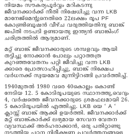
നിയമം സൗകര്യപൂർവ്വം മറികടന്നു
ജീവനക്കാർക്ക് നീതി നിഷേധിച്ചു വന്ന LKB
മാനേജ്മെന്റുനെതിരെ 22ലക്ഷം രൂപ PF
കോണ്ട്രിബൂഷൻ വീഴ്ച വരുത്തിയതിനു ബാങ്ക്
ജപ്തി നടപടി ഉണ്ടായതു ഇന്ത്യൻ ബാങ്കിംഗ്
ചരിത്രത്തിൽ ആദ്യമാണ്.
മറ്റ് ബാങ്ക് ജീവനക്കാരുടെ ശമ്പളവും ആയി
തട്ടിച്ചു നോക്കാൻ പോലും പറ്റാത്തത്ര
കുറഞ്ഞവേതനം പറ്റി ജീവിച്ചു വന്ന LKB
ക്കാരെ പ്രോത്സാഹിപ്പിച്ചു, ബാങ്ക് നിക്ഷേപ
വർധനക്ക് സ്വയമേവ മുന്നിട്ടിറങ്ങി പ്രവർത്തിച്ച്.
1940മുതൽ 1980 വരെ 40കൊല്ലം കൊണ്ട്
നേടിയ 12. 5 കോടിരൂപയുടെ സ്ഥാനത്തു,വെറും
4, വർഷത്തെ ജീവനക്കാരുടെ ശ്രമഫലമായി 26.
5 കോടിരൂപയിൽ എത്തിച്ചു. LKB യെ ‘ A ‘
ക്ലാസ്സ്‌ ബാങ്ക് ആക്കി ഉയർത്തി. ജീവനക്കാർക്ക്
മറ്റ് ബാങ്ക്കാർക്ക് ലഭ്യമായ സേവന വേതന
വ്യവസ്ഥക്ക് അർഹരാക്കാൻ, ഒരു പതിറ്റാണ്ടു
നടത്തിയ പഠന നിരീക്ഷണ പ്രവർത്തനങ്ങളെ