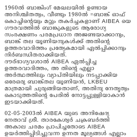
1960ൽ ബാങ്കിംഗ് മേഖലയിൽ ഉണ്ടായ
അനിശ്ചിതത്വം, വീണ്ടും 1980ൽ =ബാങ്ക് ഓഫ്
കൊച്ചിന്റെയും മറ്റും തകർച്ചകളാണ് AIBEA യെ
ഗൗരവത്തിൽ ബാങ്കുകളുടെ ആരോഗ്യ
സംരക്ഷണം പരമപ്രധാന അജണ്ടയാക്കാനും,
ബാങ്ക് തല യൂണിയനുകൾക്ക് അതിന്റെ
ഉത്തരവാദിത്തം പ്രത്യേകമായി ഏൽപ്പിക്കാനും
നിർബന്ധിതരാക്കിയത്.
ദൗര്ഭാഗ്യവശാൽ AIBEA ഏൽപ്പിച്ച
ഉത്തരവാദിത്തം, അ തിന്റെ എല്ലാ
അർത്ഥത്തിലും വ്യാപ്തിയിലും നടപ്പാക്കിയ
ഒരേഒരു ബാങ്ക്തല യൂണിയൻ, LKBEU
മാത്രമായി ചുരുങ്ങിയതാണ്, അതിനു നേതൃത്വം
കൊടുത്തതിന്റെ പേരിൽ നോട്ടപ്പുള്ളിയാകാൻ
ഇടയാക്കിയത്.
02-05-2003ൽ AIBEA യുടെ അനിഷേദ്യ
നേതാവ് ശ്രീ. താരകേശ്വർ ചക്രബർത്തി
അകാല ചരമം പ്രാപിച്ചതോടെ AIBEA
ഉയർത്തിപ്പിടിച്ചുവന്ന ഉന്നത മൂല്യങ്ങൾ എല്ലാം