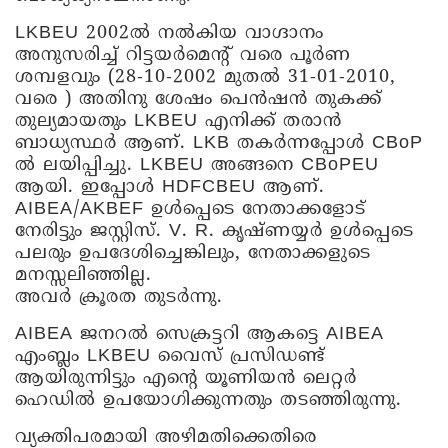
LKBEU 2002ൽ നൽകിയ വാഗ്ദാനം
അനുസരിച്ച് റിട്ടയർമെന്റ് വരെ പൂർണ
ശമ്പളവും (28-10-2002 മുതൽ 31-01-2010,
വരെ ) അതിനു ശേഷം പെൻഷൻ തുകക്ക്
തുല്യമായതും LKBEU എനിക്ക് തരാൻ
ബാധ്യസ്ഥർ ആണ്. LKB തകർന്നപ്പോൾ CBoP
ൽ ലയിപ്പിച്ചു. LKBEU അങ്ങനെ CBoPEU
ആയി. ഇപ്പോൾ HDFCBEU ആണ്.
AIBEA/AKBEF ഉൾപ്പെടെ നേതാക്കളോട്
നേരിട്ടും ജസ്റ്റിസ്. V. R. കൃഷ്ണയ്യർ ഉൾപ്പെടെ
പലരും ഉപദേശിച്ചെങ്കിലും, നേതാക്കളുടെ
മനസ്സലിഞ്ഞില്ല.
അവർ ക്രൂരത തുടർന്നു.
AIBEA ജനറൽ സെക്രട്ടറി ആകട്ടെ AIBEA
എംബ്ലം LKBEU വൈസ് പ്രസിഡണ്ട്‌
ആയിരുന്നിട്ടും എന്റെ യൂണിയൻ ലെറ്റർ
ഹെഡിൽ ഉപയോഗിക്കുന്നതും തടഞ്ഞിരുന്നു.
വ്യക്തിപരമായി അഴിമതിക്കെതിരെ