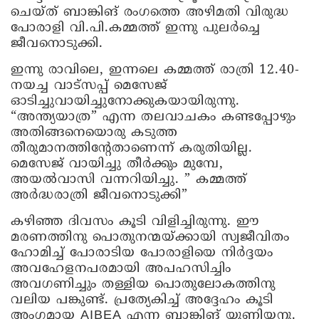
ചെയ്ത് ബാങ്കിങ് രംഗത്തെ അഴിമതി വിരുദ്ധ
പോരാളി വി.പി.കമ്മത്ത് ഇന്നു പുലർച്ചെ
ജീവനൊടുക്കി.
ഇന്നു രാവിലെ‌, ഇന്നലെ കമ്മത്ത് രാത്രി 12.40-
നയച്ച വാട്സപ്പ് മെസേജ്
ഓടിച്ചുവായിച്ചുനോക്കുകയായിരുന്നു.
“അന്ത്യയാത്ര” എന്ന തലവാചകം കണ്ടപ്പോഴും
അതിങ്ങനെയൊരു കടുത്ത
തീരുമാനത്തിന്റേതാണെന്ന് കരുതിയില്ല.
മെസേജ് വായിച്ചു തീർക്കും മുമ്പേ,
അയൽവാസി വന്നറിയിച്ചു. ” കമ്മത്ത്
അർദ്ധരാത്രി ജീവനൊടുക്കി”
കഴിഞ്ഞ ദിവസം കൂടി വിളിച്ചിരുന്നു. ഈ
മരണത്തിനു പൊതുനന്മയ്ക്കായി‌ സ്വജീവിതം
ഹോമിച്ച് പോരാടിയ പോരാളിയെ നിർദ്ദയം
അവഹേളനപരമായി അപഹസിച്ചിം
അവഗണിച്ചും തള്ളിയ പൊതുലോകത്തിനു
വലിയ പങ്കുണ്ട്. പ്രത്യേകിച്ച് അദ്ദേഹം കൂടി
അംഗമായ AIBEA എന്ന ബാങ്കിങ് യൂണിയനു.