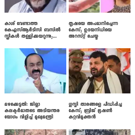
കാശ് വേണ്ടാത്ത
തൃഷയെ അപമാനിച്ചെന്ന
കെഎസ്ആർടിസി ബസിൽ
കേസ്; ഉദയനിധിയെ
സ്ത്രീകൾ തള്ളിക്കയറുന്നു;
അറസ്റ്റ് ചെയ്തു
സി.പി. ജോൺ
മഴക്കെടുതി: ജില്ലാ
​ഗുസ്തി താരങ്ങളെ പീഡിപ്പിച്ച
കലക്ടർമാരുടെ അടിയന്തര
കേസ്; ബ്രിജ് ഭൂഷൺ
യോഗം വിളിച്ച് മുഖ്യമന്ത്രി
കുറ്റവിമുക്തൻ