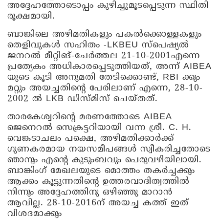
അദ്ദേഹത്തോടൊപ്പം കുഴിച്ചുമൂടപ്പെടുന്ന സ്ഥിതി
രൂക്ഷമായി.
ബാങ്കിലെ അഴിമതികളും പകൽക്കൊള്ളകളും
തെളിവുകൾ സഹിതം -LKBEU സ്പെഷ്യൽ
ജനറൽ മീറ്റിങ്-ചേർത്തല 21-10-2001എന്നെ
പ്രത്യേകം അധികാരപ്പെടുത്തിയത്, അന്ന് AIBEA
യുടെ കൂടി അനുമതി തേടിക്കൊണ്ട്, RBI ക്കും
മറ്റും അയച്ചതിന്റെ പേരിലാണ് എന്നെ, 28-10-
2002 ൽ LKB ഡിസ്മിസ് ചെയ്തത്.
താരകേശ്വറിന്റെ മരണത്തോടെ AIBEA
ജെനെറൽ സെക്രട്ടറിയായി വന്ന ശ്രീ. C. H.
വെങ്കടാചലം പക്ഷെ, അഴിമതിക്കാർക്ക്
ഗുണകരമായ നയസമീപങ്ങൾ സ്വീകരിച്ചതോടെ
ഞാനും എന്റെ കുടുംബവും പെരുവഴിയിലായി.
ബാങ്കിംഗ് മേഖലയുടെ മൊത്തം തകർച്ചക്കും
ആക്കം കൂട്ടുന്നതിന്റെ ഉത്തരവാദിത്വത്തിൽ
നിന്നും അദ്ദേഹത്തിനു ഒഴിഞ്ഞു മാറാൻ
ആവില്ല. 28-10-2016ന് അയച്ച കത്ത് ഇത്
വിശദമാക്കും