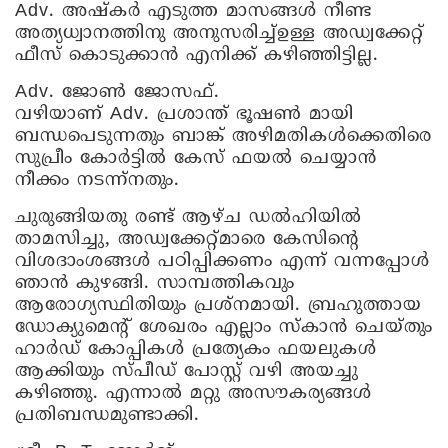
Adv. അഷ്‌കർ എടുത്ത മാസങ്ങൾ നീണ്ട
അത്യധ്വാനത്തിനു അനുസരിച്ച്ഉള്ള അഡ്വക്കേറ്റ്
ഫീസ് കൊടുക്കാൻ എനിക്ക് കഴിഞ്ഞിട്ടില്ല.
Adv. ജോൺ ജോസഫ്.
വഴിയാണ് Adv. പ്രശാന്ത് ഭൂഷൺ മായി
ബന്ധപെടുന്നതും ബാങ്ക് അഴിമതികൾക്കെതിരെ
സുപ്രീം കോർട്ടിൽ കേസ് ഫയൽ ചെയ്യാൻ
നീക്കം നടന്ന്നതും.
ചുരുങ്ങിയതു രണ്ട് ആഴ്ച ഡൽഹിയിൽ
താമസിച്ചു, അഡ്വക്കേറ്റ്മാരെ കേസിന്റെ
വിശദാംശങ്ങൾ പഠിപ്പിക്കണം എന്ന് വന്നപ്പോൾ
ഞാൻ കുഴങ്ങി. സാമ്പത്തികവും
ആരോഗ്യസ്ഥിതിയും പ്രശ്നമായി. ബ്രഹുത്തായ
ഡോക്യുമെന്റ് ശേഖരം എല്ലാം സ്കാൻ ചെയ്തും
ഹാർഡ് കോപ്പികൾ പ്രത്യേകം ഫയലുകൾ
ആക്കിയും സ്‌പീഡ്‌ പോസ്റ്റ്‌ വഴി അയച്ചു
കഴിഞ്ഞു. എന്നാൽ മറ്റു അസൗകര്യങ്ങൾ
പ്രതിബന്ധമുണ്ടാക്കി.