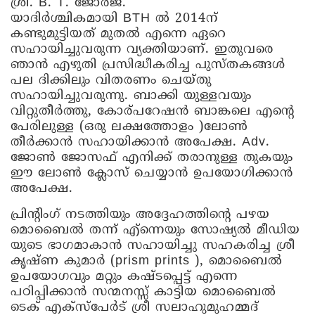
ശ്രീ. B. T. ജോർജ്.
യാദിർശ്ചികമായി BTH ൽ 2014ന്
കണ്ടുമുട്ടിയത് മുതൽ എന്നെ ഏറെ
സഹായിച്ചുവരുന്ന വ്യക്തിയാണ്. ഇതുവരെ
ഞാൻ എഴുതി പ്രസിദ്ധീകരിച്ച പുസ്തകങ്ങൾ
പല ദിക്കിലും വിതരണം ചെയ്തു
സഹായിച്ചുവരുന്നു. ബാക്കി യുള്ളവയും
വിറ്റുതീർത്തു, കോര്പറേഷൻ ബാങ്കലെ എന്റെ
പേരിലുള്ള (ഒരു ലക്ഷത്തോളം )ലോൺ
തീർക്കാൻ സഹായിക്കാൻ അപേക്ഷ. Adv.
ജോൺ ജോസഫ് എനിക്ക് തരാനുള്ള തുകയും
ഈ ലോൺ ക്ലോസ് ചെയ്യാൻ ഉപയോഗിക്കാൻ
അപേക്ഷ.
പ്രിന്റിംഗ് നടത്തിയും അദ്ദേഹത്തിന്റെ പഴയ
മൊബൈൽ തന്ന് എ്ന്നെയും സോഷ്യൽ മീഡിയ
യുടെ ഭാഗമാകാൻ സഹായിച്ചു സഹകരിച്ച ശ്രീ
കൃഷ്ണ കുമാർ (prism prints ), മൊബൈൽ
ഉപയോഗവും മറ്റും കഷ്ടപ്പെട്ട് എന്നെ
പഠിപ്പിക്കാൻ സന്മനസ്സ് കാട്ടിയ മൊബൈൽ
ടെക് എക്സ്പേർട് ശ്രീ സലാഹുമുഹമ്മദ്‌