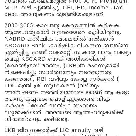
സഹിതം പാർലമെന്റിൽ Prof. A. K. Premajam
M. P. വഴി എത്തിച്ചു. CBI, ED, Income -Tax
dept. അന്വേഷണം തുടങ്ങിയതുമാണ്.
2000-2005 കാലത്തു കേരളത്തിൽ കർഷക
ആത്മഹത്യകാൾ വളരെയേറെ കൂടിയിരുന്നു.
NABRD കാർഷിക മേഖലയിൽ നൽകാൻ
KSCARD Bank -കാർഷിക വികസന ബാങ്ക്നെ
ഏൽപ്പിച്ച ഫണ്ട്‌ വകമാറ്റി സ്വകാര്യ ലാഭം ലക്ഷ്യം
വെച്ച് KSCARD ബാങ്ക് അധികാരികൾ
(കോൺഗ്രസ്‌ ഭരണം, )LKB ൽ രഹസ്യമായി
നിക്ഷേപിച്ചു സ്വാർത്ഥനേട്ടം നടത്തുന്നതു
കണ്ടെത്തി, RBI വഴിയും കേരള സർക്കാർ (
LDF മന്ത്രി ശ്രീ സുധാകരൻ )വഴിയും
അന്വേഷണം നടത്തിയതോടെ യാണ് ആ കള്ള
രഹസ്യ കച്ചവടം പൊളിച്ചുകൊണ്ട് വീടും
കർഷര ിലേക്ക് വായ്‌പ്പാ സഹായം
ലഭ്യമാക്കിയത്. അതോടെ ആത്മഹത്യകൾക്ക്
വിരാമമിടാനും കഴിഞ്ഞു.
LKB ജീവനക്കാർക്ക് LIC annuity വഴി