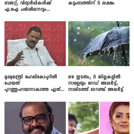
ബജറ്റ്; വിദ്യാർഥികൾക്ക്
കുടുംബത്തിന് 8 ലക്ഷം
എ.ഐ പരിശീലനവും
ലാപ്ടോപ്പുകളും
മുഖ്യമന്ത്രി ഹെലികോപ്ടറിൽ
മഴ തുടരും; 8 ജില്ലകളിൽ
പോയത്
നാളെയും റെഡ് അലർട്ട്;
പുറത്തുപറയാനാകാത്ത ഏത്
നാലിടത്ത് ഓറഞ്ച് അലർട്ട്
ഡീലിന്? ; എംവി ​ഗോവിന്ദൻ