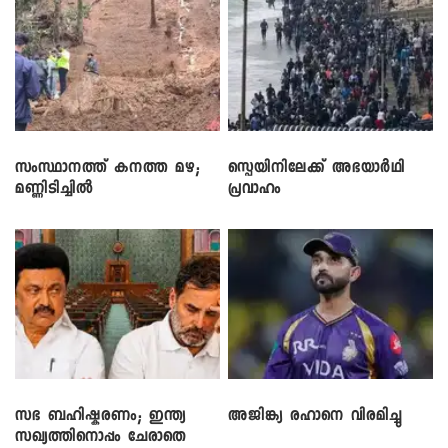
സംസ്ഥാനത്ത് കനത്ത മഴ;
സ്പെയിനിലേക്ക് അഭയാർഥി
മണ്ണിടിച്ചിൽ
പ്രവാഹം
സഭ ബഹിഷ്കരണം; ഇന്ത്യ
അജിങ്ക്യ രഹാനെ വിരമിച്ചു
സഖ്യത്തിനൊപ്പം ചേരാതെ