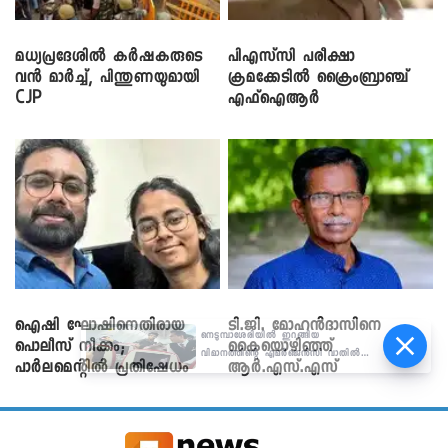
മധ്യപ്രദേശിൽ കർഷകരുടെ
പിഎസ്‌സി പരീക്ഷാ
വൻ മാർച്ച്, പിന്തുണയുമായി
ക്രമക്കേ‌ടിൽ ക്രൈംബ്രാഞ്ച്
CJP
എഫ്ഐആർ
ഐഷി ഘോഷിനെതിരായ
ടി.ജി. മോഹൻദാസിനെ
നെടുമ്പാശേരിയിൽ ഇറങ്ങിയ
പൊലീസ് നീക്കം;
കൈയൊഴിഞ്ഞ്
വിമാനത്തിന്റെ എമർജെൻസി വാതിൽ
പാര്‍ലമെന്റിൽ പ്രതിഷേധം
ആർ.എസ്.എസ്
തുറക്കാൻ ശ്രമം