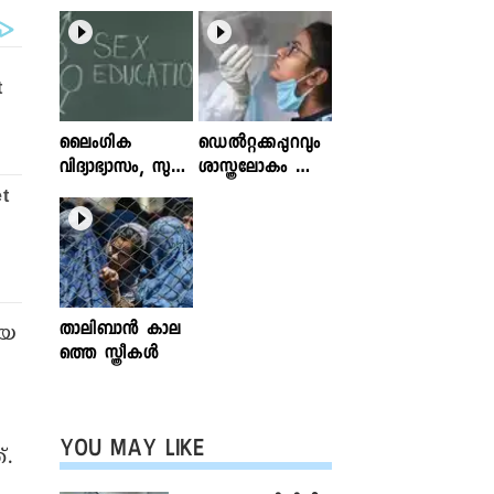
ലൈംഗിക
ഡെൽറ്റക്കപ്പുറവും
വിദ്യാഭ്യാസം, സുര
ശാസ്ത്രലോകം ശ്ര
ക്ഷിതവും അ
ദ്ധിക്കുന്ന വകഭേദ
ല്ലാത്തതുമായ സ്പ
ങ്ങൾ
ര്‍ശനങ്ങള്‍; ഇ
ന്‍ഫോക്ലിനിക്ക്
ലേഖനം
വായിക്കാം
താലിബാന്‍ കാല
ായ
ത്തെ സ്ത്രീകള്‍
YOU MAY LIKE
്.