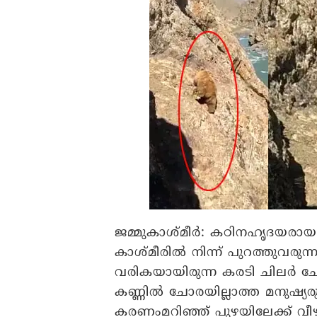
ജമ്മുകാശ്മീര്‍:
കഠിനഹൃദയരായ ചില
കാശ്മീരില്‍ നിന്ന് പുറത്തുവര
വരികയായിരുന്ന കരടി ചിലര്‍ ചേര
കണ്ണില്‍ ചോരയില്ലാത്ത മനുഷ്യര
കരണംമറിഞ്ഞ് പുഴയിലേക്ക് വീഴുന