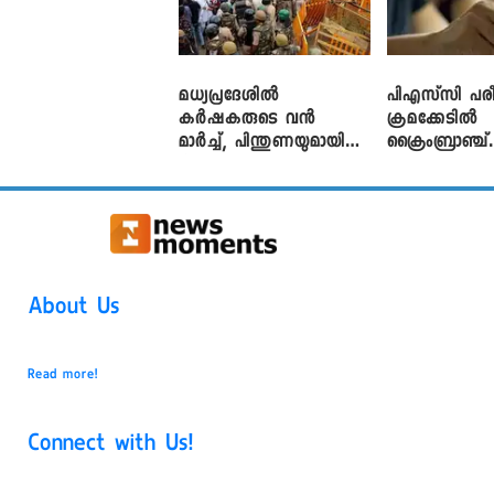
മധ്യപ്രദേശിൽ
പിഎസ്‌സി പരീ
കർഷകരുടെ വൻ
ക്രമക്കേ‌ടിൽ
മാർച്ച്, പിന്തുണയുമായി
ക്രൈംബ്രാഞ്ച്
CJP
എഫ്ഐആർ
About Us
Read more!
Connect with Us!