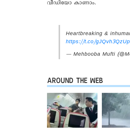
വീഡിയോ കാണാം.
Heartbreaking & inhuman.
https://t.co/gJQvh3QzUp
— Mehbooba Mufti (@M
AROUND THE WEB