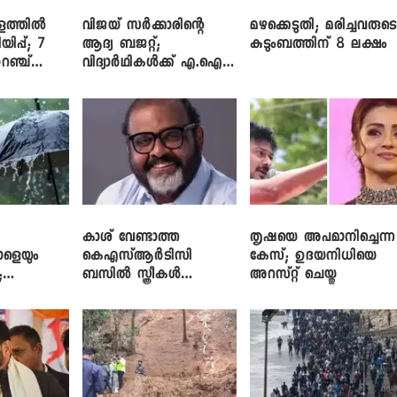
ളത്തിൽ
വിജയ് സർക്കാരിന്റെ
മഴക്കെടുതി; മരിച്ചവരുട
യിപ്പ്; 7
ആദ്യ ബജറ്റ്;
കുടുംബത്തിന് 8 ലക്ഷം
റഞ്ച്
വിദ്യാർഥികൾക്ക് എ.ഐ
പരിശീലനവും
ലാപ്ടോപ്പുകളും
കാശ് വേണ്ടാത്ത
തൃഷയെ അപമാനിച്ചെന്ന
ാളെയും
കെഎസ്ആർടിസി
കേസ്; ഉദയനിധിയെ
;
ബസിൽ സ്ത്രീകൾ
അറസ്റ്റ് ചെയ്തു
ഞ്ച്
തള്ളിക്കയറുന്നു; സി.പി.
ജോൺ