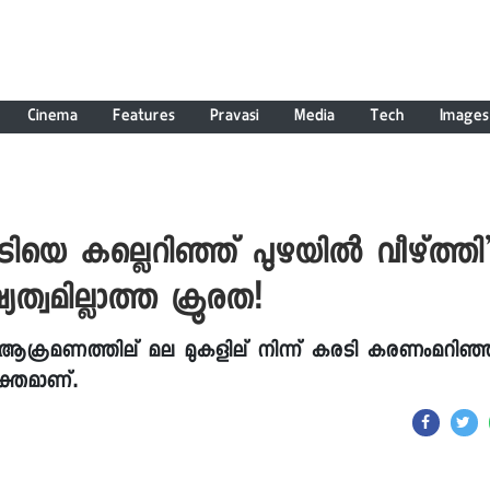
Cinema
Features
Pravasi
Media
Tech
Images
യെ കല്ലെറിഞ്ഞ് പുഴയില്‍ വീഴ്ത്തി’
ത്വമില്ലാത്ത ക്രൂരത!
െ ആക്രമണത്തില് മല മുകളില് നിന്ന് കരടി കരണംമറിഞ്
യക്തമാണ്.