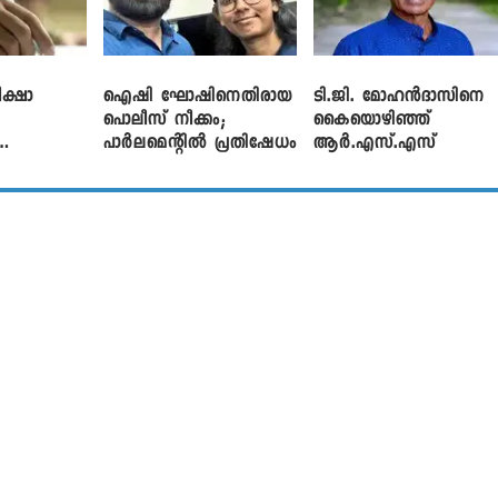
ക്ഷാ
ഐഷി ഘോഷിനെതിരായ
ടി.ജി. മോഹൻദാസിനെ
പൊലീസ് നീക്കം;
കൈയൊഴിഞ്ഞ്
പാര്‍ലമെന്റിൽ പ്രതിഷേധം
ആർ.എസ്.എസ്