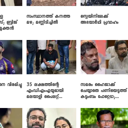
ളെ
സംസ്ഥാനത്ത് കനത്ത
സ്പെയിനിലേക്ക്
സ്; ബ്രിജ്
മഴ; മണ്ണിടിച്ചിൽ
അഭയാർഥി പ്രവാഹം
ിമുക്തൻ
െ വിരമിച്ചു
35 ലക്ഷത്തിന്റെ
സമരം ഹൈജാക്ക്
എംഡിഎംഎയുമായി
ചെയ്യാതെ പണിയെടുത്ത്
മലയാളി പൈലറ്റ്
കുടുംബം പോറ്റെടാ;
പിടിയിൽ
ബ്രിട്ടാസിനെതിരെ നടൻ
വിനായകൻ