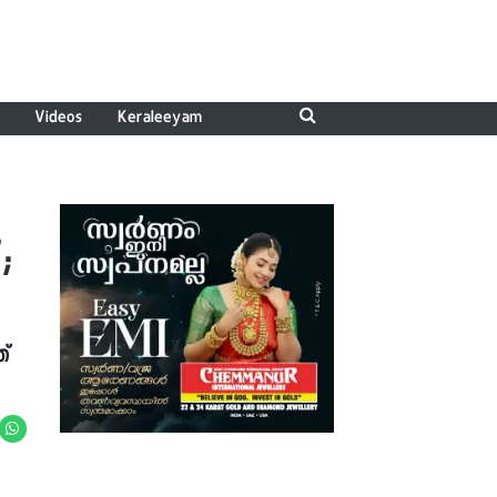
Videos
Keraleeyam
;
ഞ്