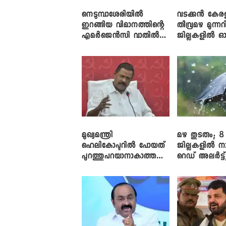
നെടുമ്പാശേരിയിൽ
വടക്കൻ കേര
ഇറങ്ങിയ വിമാനത്തിന്റെ
തീവ്രമഴ മുന്നറി
എമർജെൻസി വാതിൽ
ജില്ലകളിൽ ഓ
തുറക്കാൻ ശ്രമം
അലർട്ട്
മുഖ്യമന്ത്രി
മഴ തുടരും; 8
ഹെലികോപ്ടറിൽ പോയത്
ജില്ലകളിൽ ന
പുറത്തുപറയാനാകാത്ത
റെഡ് അലർട്ട്
ഏത് ഡീലിന്? ; എംവി ​
നാലിടത്ത് ഓറ
ഗോവിന്ദൻ
അലർട്ട്