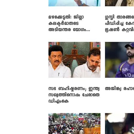
മഴക്കെടുതി: ജില്ലാ
​ഗുസ്തി താരങ്ങ
കലക്ടർമാരുടെ
പീഡിപ്പിച്ച കേ
അടിയന്തര യോഗം
ഭൂഷൺ കുറ്റവ
വിളിച്ച് മുഖ്യമന്ത്രി
സഭ ബഹിഷ്കരണം; ഇന്ത്യ
അജിങ്ക്യ രഹാന
സഖ്യത്തിനൊപ്പം ചേരാതെ
ഡിഎംകെ