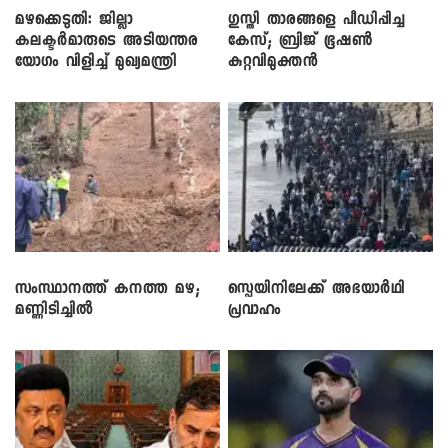
മഴക്കെടുതി: ജില്ലാ
​ഗുസ്തി താരങ്ങളെ പീഡിപ്പിച്ച
കലക്ടർമാരുടെ അടിയന്തര
കേസ്; ബ്രിജ് ഭൂഷൺ
യോഗം വിളിച്ച് മുഖ്യമന്ത്രി
കുറ്റവിമുക്തൻ
സംസ്ഥാനത്ത് കനത്ത മഴ;
സ്പെയിനിലേക്ക് അഭയാർഥി
മണ്ണിടിച്ചിൽ
പ്രവാഹം