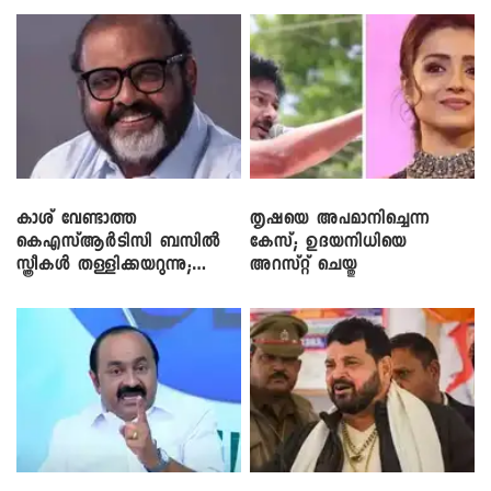
കാശ് വേണ്ടാത്ത
തൃഷയെ അപമാനിച്ചെന്ന
കെഎസ്ആർടിസി ബസിൽ
കേസ്; ഉദയനിധിയെ
സ്ത്രീകൾ തള്ളിക്കയറുന്നു;
അറസ്റ്റ് ചെയ്തു
സി.പി. ജോൺ