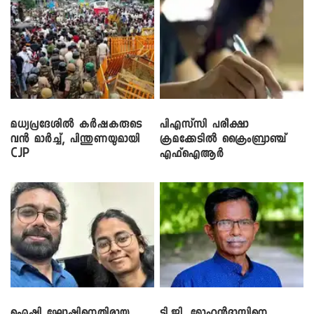
മധ്യപ്രദേശിൽ കർഷകരുടെ
പിഎസ്‌സി പരീക്ഷാ
വൻ മാർച്ച്, പിന്തുണയുമായി
ക്രമക്കേ‌ടിൽ ക്രൈംബ്രാഞ്ച്
CJP
എഫ്ഐആർ
ഐഷി ഘോഷിനെതിരായ
ടി.ജി. മോഹൻദാസിനെ