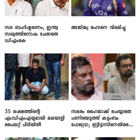
സഭ ബഹിഷ്കരണം; ഇന്ത്യ
അജിങ്ക്യ രഹാനെ വിരമിച്ചു
സഖ്യത്തിനൊപ്പം ചേരാതെ
ഡിഎംകെ
35 ലക്ഷത്തിന്റെ
സമരം ഹൈജാക്ക് ചെയ്യാതെ
എംഡിഎംഎയുമായി മലയാളി
പണിയെടുത്ത് കുടുംബം
പൈലറ്റ് പിടിയിൽ
പോറ്റെടാ; ബ്രിട്ടാസിനെതിരെ
നടൻ വിനായകൻ