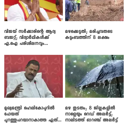
വിജയ് സർക്കാരിന്റെ ആദ്യ
മഴക്കെടുതി; മരിച്ചവരുടെ
ബജറ്റ്; വിദ്യാർഥികൾക്ക്
കുടുംബത്തിന് 8 ലക്ഷം
എ.ഐ പരിശീലനവും
ലാപ്ടോപ്പുകളും
മുഖ്യമന്ത്രി ഹെലികോപ്ടറിൽ
മഴ തുടരും; 8 ജില്ലകളിൽ
പോയത്
നാളെയും റെഡ് അലർട്ട്;
പുറത്തുപറയാനാകാത്ത ഏത്
നാലിടത്ത് ഓറഞ്ച് അലർട്ട്
ഡീലിന്? ; എംവി ​ഗോവിന്ദൻ