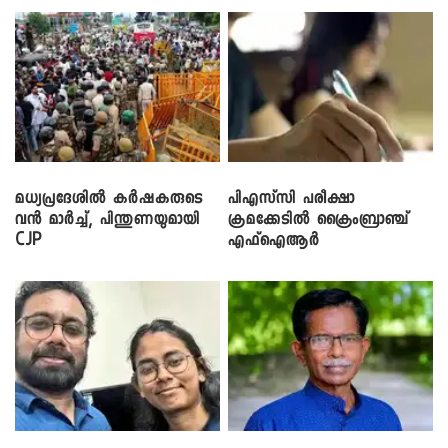
മധ്യപ്രദേശിൽ കർഷകരുടെ
പിഎസ്‌സി പരീക്ഷാ
വൻ മാർച്ച്, പിന്തുണയുമായി
ക്രമക്കേ‌ടിൽ ക്രൈംബ്രാഞ്ച്
CJP
എഫ്ഐആർ