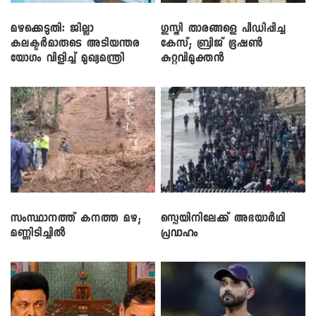
മഴക്കെടുതി: ജില്ലാ
​ഗുസ്തി താരങ്ങളെ പീഡിപ്പിച്ച
കലക്ടർമാരുടെ അടിയന്തര
കേസ്; ബ്രിജ് ഭൂഷൺ
യോഗം വിളിച്ച് മുഖ്യമന്ത്രി
കുറ്റവിമുക്തൻ
സംസ്ഥാനത്ത് കനത്ത മഴ;
സ്പെയിനിലേക്ക് അഭയാർഥി
മണ്ണിടിച്ചിൽ
പ്രവാഹം