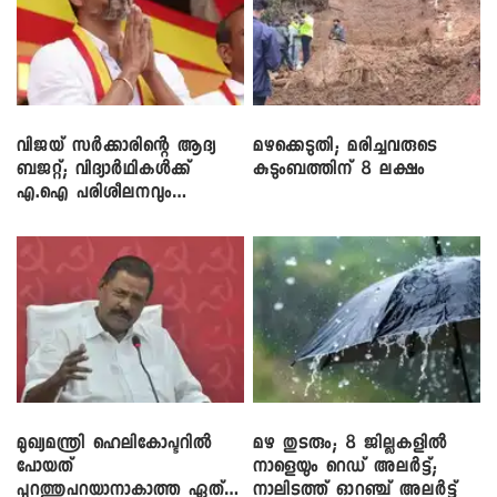
വിജയ് സർക്കാരിന്റെ ആദ്യ
മഴക്കെടുതി; മരിച്ചവരുടെ
ബജറ്റ്; വിദ്യാർഥികൾക്ക്
കുടുംബത്തിന് 8 ലക്ഷം
എ.ഐ പരിശീലനവും
ലാപ്ടോപ്പുകളും
മുഖ്യമന്ത്രി ഹെലികോപ്ടറിൽ
മഴ തുടരും; 8 ജില്ലകളിൽ
പോയത്
നാളെയും റെഡ് അലർട്ട്;
പുറത്തുപറയാനാകാത്ത ഏത്
നാലിടത്ത് ഓറഞ്ച് അലർട്ട്