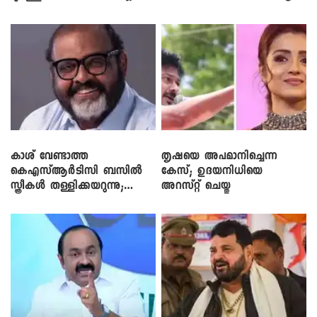
ഡീലിന്? ; എംവി ​ഗോവിന്ദൻ
കാശ് വേണ്ടാത്ത
തൃഷയെ അപമാനിച്ചെന്ന
കെഎസ്ആർടിസി ബസിൽ
കേസ്; ഉദയനിധിയെ
സ്ത്രീകൾ തള്ളിക്കയറുന്നു;
അറസ്റ്റ് ചെയ്തു
സി.പി. ജോൺ