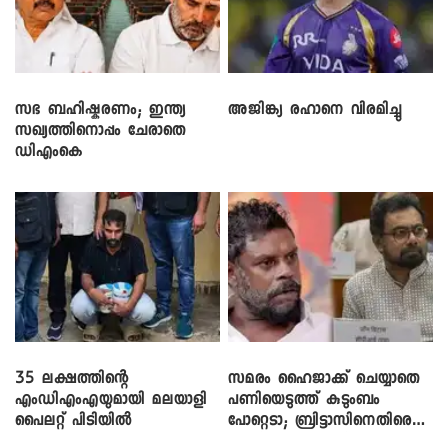
സഭ ബഹിഷ്കരണം; ഇന്ത്യ
അജിങ്ക്യ രഹാനെ വിരമിച്ചു
സഖ്യത്തിനൊപ്പം ചേരാതെ
ഡിഎംകെ
35 ലക്ഷത്തിന്റെ
സമരം ഹൈജാക്ക് ചെയ്യാതെ
എംഡിഎംഎയുമായി മലയാളി
പണിയെടുത്ത് കുടുംബം
പൈലറ്റ് പിടിയിൽ
പോറ്റെടാ; ബ്രിട്ടാസിനെതിരെ
നടൻ വിനായകൻ