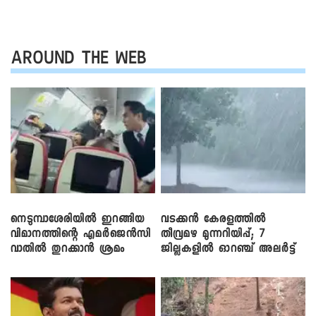
AROUND THE WEB
നെടുമ്പാശേരിയിൽ ഇറങ്ങിയ
വടക്കൻ കേരളത്തിൽ
വിമാനത്തിന്റെ എമർജെൻസി
തീവ്രമഴ മുന്നറിയിപ്പ്; 7
വാതിൽ തുറക്കാൻ ശ്രമം
ജില്ലകളിൽ ഓറഞ്ച് അലർട്ട്