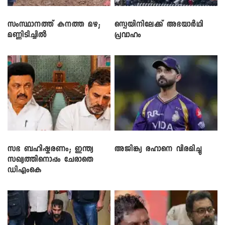
സംസ്ഥാനത്ത് കനത്ത മഴ;
സ്പെയിനിലേക്ക് അഭയാർഥി
മണ്ണിടിച്ചിൽ
പ്രവാഹം
സഭ ബഹിഷ്കരണം; ഇന്ത്യ
അജിങ്ക്യ രഹാനെ വിരമിച്ചു
സഖ്യത്തിനൊപ്പം ചേരാതെ
ഡിഎംകെ