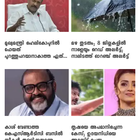
മുഖ്യമന്ത്രി ഹെലികോപ്ടറിൽ
മഴ തുടരും; 8 ജില്ലകളിൽ
പോയത്
നാളെയും റെഡ് അലർട്ട്;
പുറത്തുപറയാനാകാത്ത ഏത്
നാലിടത്ത് ഓറഞ്ച് അലർട്ട്
ഡീലിന്? ; എംവി ​ഗോവിന്ദൻ
കാശ് വേണ്ടാത്ത
തൃഷയെ അപമാനിച്ചെന്ന
കെഎസ്ആർടിസി ബസിൽ
കേസ്; ഉദയനിധിയെ