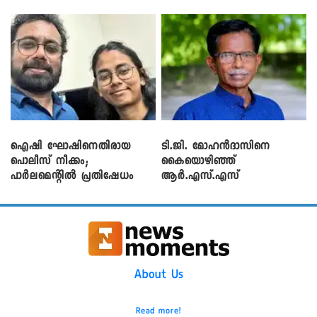
ഐഷി ഘോഷിനെതിരായ
ടി.ജി. മോഹൻദാസിനെ
പൊലീസ് നീക്കം;
കൈയൊഴിഞ്ഞ്
പാര്‍ലമെന്റിൽ പ്രതിഷേധം
ആർ.എസ്.എസ്
About Us
Read more!