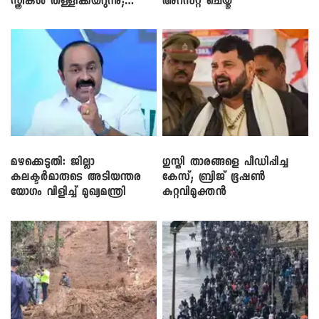
സ്ത്രീകൾ തള്ളിക്കയറുന്നു;
അറസ്റ്റ് ചെയ്തു
സി.പി. ജോൺ
മഴക്കെടുതി: ജില്ലാ
​ഗുസ്തി താരങ്ങളെ പീഡിപ്പിച്ച
കലക്ടർമാരുടെ അടിയന്തര
കേസ്; ബ്രിജ് ഭൂഷൺ
യോഗം വിളിച്ച് മുഖ്യമന്ത്രി
കുറ്റവിമുക്തൻ