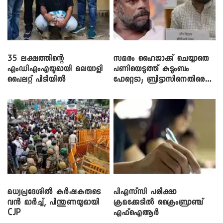
35 ലക്ഷത്തിന്റെ
സമരം ഹൈജാക്ക് ചെയ്യാതെ
എംഡിഎംഎയുമായി മലയാളി
പണിയെടുത്ത് കുടുംബം
പൈലറ്റ് പിടിയിൽ
പോറ്റെടാ; ബ്രിട്ടാസിനെതിരെ
നടൻ വിനായകൻ
മധ്യപ്രദേശിൽ കർഷകരുടെ
പിഎസ്‌സി പരീക്ഷാ
വൻ മാർച്ച്, പിന്തുണയുമായി
ക്രമക്കേ‌ടിൽ ക്രൈംബ്രാഞ്ച്
CJP
എഫ്ഐആർ