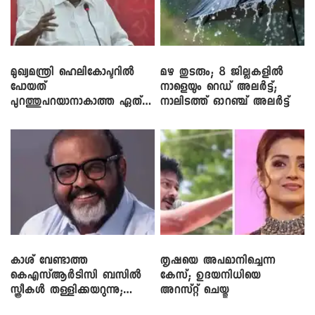
മുഖ്യമന്ത്രി ഹെലികോപ്ടറിൽ
മഴ തുടരും; 8 ജില്ലകളിൽ
പോയത്
നാളെയും റെഡ് അലർട്ട്;
പുറത്തുപറയാനാകാത്ത ഏത്
നാലിടത്ത് ഓറഞ്ച് അലർട്ട്
ഡീലിന്? ; എംവി ​ഗോവിന്ദൻ
കാശ് വേണ്ടാത്ത
തൃഷയെ അപമാനിച്ചെന്ന
കെഎസ്ആർടിസി ബസിൽ
കേസ്; ഉദയനിധിയെ
സ്ത്രീകൾ തള്ളിക്കയറുന്നു;
അറസ്റ്റ് ചെയ്തു
സി.പി. ജോൺ