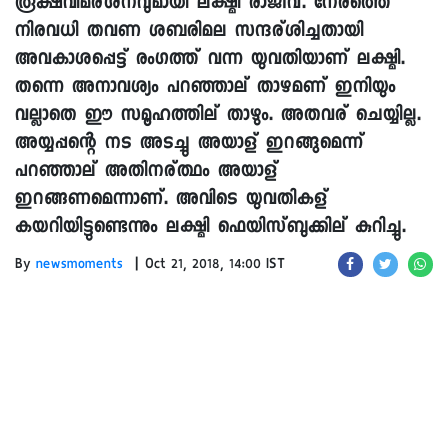
രൂക്ഷവിമര്ശനവുമായി ലക്ഷ്മി രാജീവ്. നേരത്തെ
നിരവധി തവണ ശബരിമല സന്ദര്ശിച്ചതായി
അവകാശപ്പെട്ട് രംഗത്ത് വന്ന യുവതിയാണ് ലക്ഷ്മി.
തന്നെ അനാവശ്യം പറഞ്ഞാല് താഴമണ് ഇനിയും
വല്ലാതെ ഈ സമൂഹത്തില് താഴും. അതവര് ചെയ്യില്ല.
അയ്യപ്പന്റെ നട അടച്ചു അയാള് ഇറങ്ങുമെന്ന്
പറഞ്ഞാല് അതിനര്ത്ഥം അയാള്
ഇറങ്ങണമെന്നാണ്. അവിടെ യുവതികള്
കയറിയിട്ടുണ്ടെന്നും ലക്ഷ്മി ഫെയിസ്ബുക്കില് കുറിച്ചു.
|
By
newsmoments
Oct 21, 2018, 14:00 IST