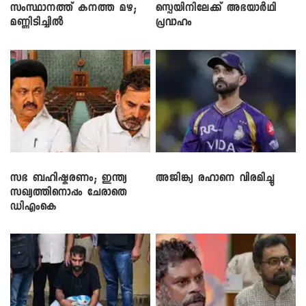
സംസ്ഥാനത്ത് കനത്ത മഴ;
സ്പെയിനിലേക്ക് അഭയാർഥി
മണ്ണിടിച്ചിൽ
പ്രവാഹം
സഭ ബഹിഷ്കരണം; ഇന്ത്യ
അജിങ്ക്യ രഹാനെ വിരമിച്ചു
സഖ്യത്തിനൊപ്പം ചേരാതെ
ഡിഎംകെ