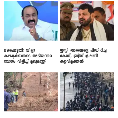
മഴക്കെടുതി: ജില്ലാ
​ഗുസ്തി താരങ്ങളെ പീഡിപ്പിച്ച
കലക്ടർമാരുടെ അടിയന്തര
കേസ്; ബ്രിജ് ഭൂഷൺ
യോഗം വിളിച്ച് മുഖ്യമന്ത്രി
കുറ്റവിമുക്തൻ