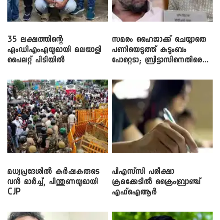
35 ലക്ഷത്തിന്റെ
സമരം ഹൈജാക്ക് ചെയ്യാതെ
എംഡിഎംഎയുമായി മലയാളി
പണിയെടുത്ത് കുടുംബം
പൈലറ്റ് പിടിയിൽ
പോറ്റെടാ; ബ്രിട്ടാസിനെതിരെ
നടൻ വിനായകൻ
മധ്യപ്രദേശിൽ കർഷകരുടെ
പിഎസ്‌സി പരീക്ഷാ
വൻ മാർച്ച്, പിന്തുണയുമായി
ക്രമക്കേ‌ടിൽ ക്രൈംബ്രാഞ്ച്
CJP
എഫ്ഐആർ