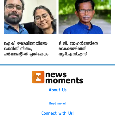
ഐഷി ഘോഷിനെതിരായ
ടി.ജി. മോഹൻദാസിനെ
പൊലീസ് നീക്കം;
കൈയൊഴിഞ്ഞ്
പാര്‍ലമെന്റിൽ പ്രതിഷേധം
ആർ.എസ്.എസ്
About Us
Read more!
Connect with Us!