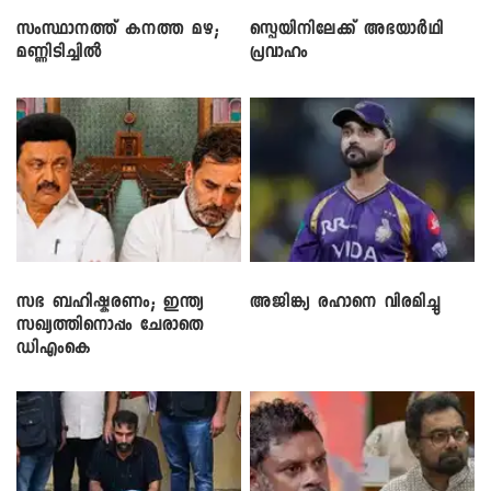
സംസ്ഥാനത്ത് കനത്ത മഴ;
സ്പെയിനിലേക്ക് അഭയാർഥി
മണ്ണിടിച്ചിൽ
പ്രവാഹം
സഭ ബഹിഷ്കരണം; ഇന്ത്യ
അജിങ്ക്യ രഹാനെ വിരമിച്ചു
സഖ്യത്തിനൊപ്പം ചേരാതെ
ഡിഎംകെ