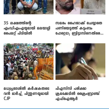
35 ലക്ഷത്തിന്റെ
സമരം ഹൈജാക്ക് ചെയ്യാതെ
എംഡിഎംഎയുമായി മലയാളി
പണിയെടുത്ത് കുടുംബം
പൈലറ്റ് പിടിയിൽ
പോറ്റെടാ; ബ്രിട്ടാസിനെതിരെ
നടൻ വിനായകൻ
മധ്യപ്രദേശിൽ കർഷകരുടെ
പിഎസ്‌സി പരീക്ഷാ
വൻ മാർച്ച്, പിന്തുണയുമായി
ക്രമക്കേ‌ടിൽ ക്രൈംബ്രാഞ്ച്
CJP
എഫ്ഐആർ