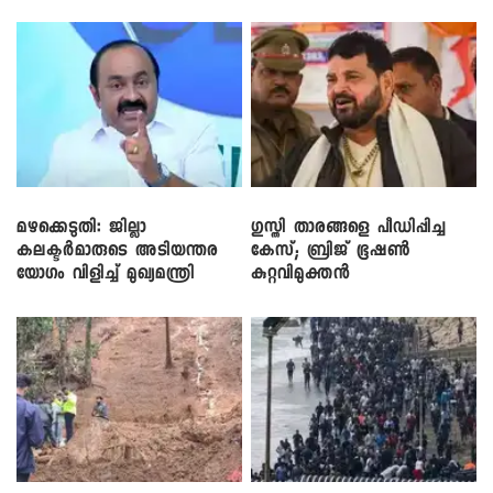
സി.പി. ജോൺ
മഴക്കെടുതി: ജില്ലാ
​ഗുസ്തി താരങ്ങളെ പീഡിപ്പിച്ച
കലക്ടർമാരുടെ അടിയന്തര
കേസ്; ബ്രിജ് ഭൂഷൺ
യോഗം വിളിച്ച് മുഖ്യമന്ത്രി
കുറ്റവിമുക്തൻ