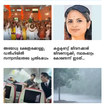
അയോധ്യ ക്ഷേത്രക്കൊള്ള;
കളക്ടറേറ്റ് ജീവനക്കാരി
ഡൽഹിയിൽ
ജീവനൊടുക്കി; സ്ഥലംമാറ്റം
സന്ന്യാസിമാരുടെ പ്രതിഷേധം
കൊണ്ടെന്ന് ഇടത്
പ്രൊഫൈലുകൾ