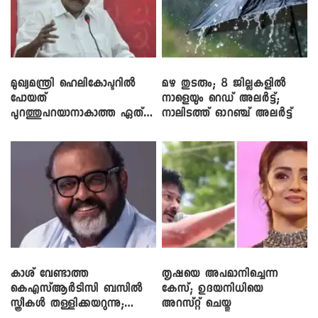
മുഖ്യമന്ത്രി ഹെലികോപ്ടറിൽ
മഴ തുടരും; 8 ജില്ലകളിൽ
പോയത്
നാളെയും റെഡ് അലർട്ട്;
പുറത്തുപറയാനാകാത്ത ഏത്
നാലിടത്ത് ഓറഞ്ച് അലർട്ട്
ഡീലിന്? ; എംവി ​ഗോവിന്ദൻ
കാശ് വേണ്ടാത്ത
തൃഷയെ അപമാനിച്ചെന്ന
കെഎസ്ആർടിസി ബസിൽ
കേസ്; ഉദയനിധിയെ
സ്ത്രീകൾ തള്ളിക്കയറുന്നു;
അറസ്റ്റ് ചെയ്തു