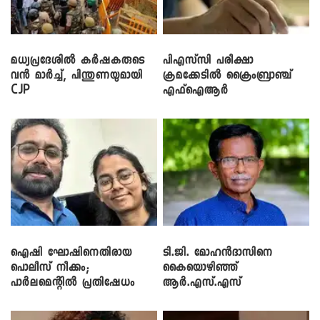
മധ്യപ്രദേശിൽ കർഷകരുടെ
പിഎസ്‌സി പരീക്ഷാ
വൻ മാർച്ച്, പിന്തുണയുമായി
ക്രമക്കേ‌ടിൽ ക്രൈംബ്രാഞ്ച്
CJP
എഫ്ഐആർ
ഐഷി ഘോഷിനെതിരായ
ടി.ജി. മോഹൻദാസിനെ
പൊലീസ് നീക്കം;
കൈയൊഴിഞ്ഞ്
പാര്‍ലമെന്റിൽ പ്രതിഷേധം
ആർ.എസ്.എസ്