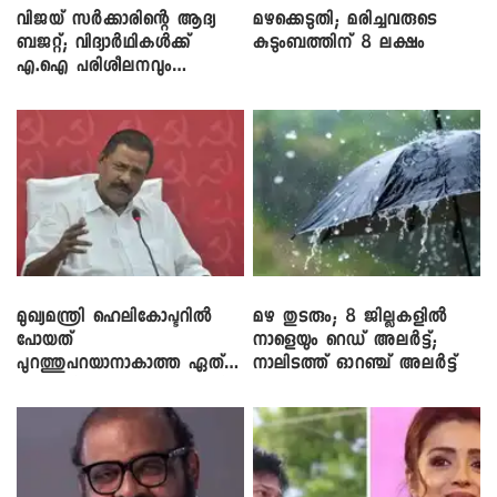
വിജയ് സർക്കാരിന്റെ ആദ്യ
മഴക്കെടുതി; മരിച്ചവരുടെ
ബജറ്റ്; വിദ്യാർഥികൾക്ക്
കുടുംബത്തിന് 8 ലക്ഷം
എ.ഐ പരിശീലനവും
ലാപ്ടോപ്പുകളും
മുഖ്യമന്ത്രി ഹെലികോപ്ടറിൽ
മഴ തുടരും; 8 ജില്ലകളിൽ
പോയത്
നാളെയും റെഡ് അലർട്ട്;
പുറത്തുപറയാനാകാത്ത ഏത്
നാലിടത്ത് ഓറഞ്ച് അലർട്ട്
ഡീലിന്? ; എംവി ​ഗോവിന്ദൻ