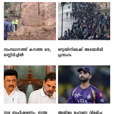
സംസ്ഥാനത്ത് കനത്ത മഴ;
സ്പെയിനിലേക്ക് അഭയാർഥി
മണ്ണിടിച്ചിൽ
പ്രവാഹം
സഭ ബഹിഷ്കരണം; ഇന്ത്യ
അജിങ്ക്യ രഹാനെ വിരമിച്ചു