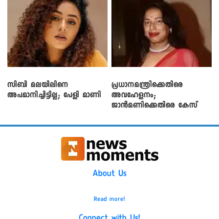
സിബി മലയിലിനെ
പ്രധാനമന്ത്രിക്കെതിരെ
അപമാനിച്ചിട്ടില്ല; പേളി മാണി
അവഹേളനം;
ജാൻമണിക്കെതിരെ കേസ്
About Us
Read more!
Connect with Us!