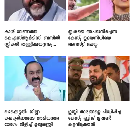
കാശ് വേണ്ടാത്ത
തൃഷയെ അപമാനിച്ചെന്ന
കെഎസ്ആർടിസി ബസിൽ
കേസ്; ഉദയനിധിയെ
സ്ത്രീകൾ തള്ളിക്കയറുന്നു;
അറസ്റ്റ് ചെയ്തു
സി.പി. ജോൺ
മഴക്കെടുതി: ജില്ലാ
​ഗുസ്തി താരങ്ങളെ പീഡിപ്പിച്ച
കലക്ടർമാരുടെ അടിയന്തര
കേസ്; ബ്രിജ് ഭൂഷൺ
യോഗം വിളിച്ച് മുഖ്യമന്ത്രി
കുറ്റവിമുക്തൻ