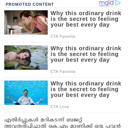
എതിർപ്പുകൾ മറികടന്ന് ബജറ്റ്
അവതരിപ്പിച്ചാൽ കെ.എം മാണിക്ക് ഒരു പവൻ