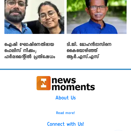
ഐഷി ഘോഷിനെതിരായ
ടി.ജി. മോഹൻദാസിനെ
പൊലീസ് നീക്കം;
കൈയൊഴിഞ്ഞ്
പാര്‍ലമെന്റിൽ പ്രതിഷേധം
ആർ.എസ്.എസ്
About Us
Read more!
Connect with Us!