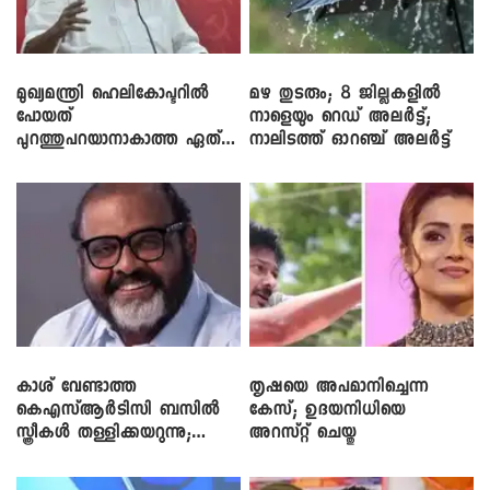
മുഖ്യമന്ത്രി ഹെലികോപ്ടറിൽ
മഴ തുടരും; 8 ജില്ലകളിൽ
പോയത്
നാളെയും റെഡ് അലർട്ട്;
പുറത്തുപറയാനാകാത്ത ഏത്
നാലിടത്ത് ഓറഞ്ച് അലർട്ട്
ഡീലിന്? ; എംവി ​ഗോവിന്ദൻ
കാശ് വേണ്ടാത്ത
തൃഷയെ അപമാനിച്ചെന്ന
കെഎസ്ആർടിസി ബസിൽ
കേസ്; ഉദയനിധിയെ
സ്ത്രീകൾ തള്ളിക്കയറുന്നു;
അറസ്റ്റ് ചെയ്തു
സി.പി. ജോൺ