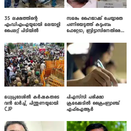
35 ലക്ഷത്തിന്റെ
സമരം ഹൈജാക്ക് ചെയ്യാതെ
എംഡിഎംഎയുമായി മലയാളി
പണിയെടുത്ത് കുടുംബം
പൈലറ്റ് പിടിയിൽ
പോറ്റെടാ; ബ്രിട്ടാസിനെതിരെ
നടൻ വിനായകൻ
മധ്യപ്രദേശിൽ കർഷകരുടെ
പിഎസ്‌സി പരീക്ഷാ
വൻ മാർച്ച്, പിന്തുണയുമായി
ക്രമക്കേ‌ടിൽ ക്രൈംബ്രാഞ്ച്
CJP
എഫ്ഐആർ