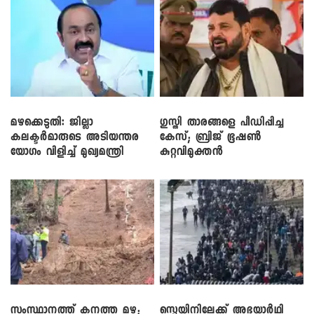
മഴക്കെടുതി: ജില്ലാ
​ഗുസ്തി താരങ്ങളെ പീഡിപ്പിച്ച
കലക്ടർമാരുടെ അടിയന്തര
കേസ്; ബ്രിജ് ഭൂഷൺ
യോഗം വിളിച്ച് മുഖ്യമന്ത്രി
കുറ്റവിമുക്തൻ
സംസ്ഥാനത്ത് കനത്ത മഴ;
സ്പെയിനിലേക്ക് അഭയാർഥി