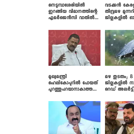
നെടുമ്പാശേരിയിൽ
വടക്കൻ കേര
ഇറങ്ങിയ വിമാനത്തിന്റെ
തീവ്രമഴ മുന്നറി
എമർജെൻസി വാതിൽ
ജില്ലകളിൽ ഓ
തുറക്കാൻ ശ്രമം
അലർട്ട്
മുഖ്യമന്ത്രി
മഴ തുടരും; 8
ഹെലികോപ്ടറിൽ പോയത്
ജില്ലകളിൽ ന
പുറത്തുപറയാനാകാത്ത
റെഡ് അലർട്ട്
ഏത് ഡീലിന്? ; എംവി ​
നാലിടത്ത് ഓറ
ഗോവിന്ദൻ
അലർട്ട്