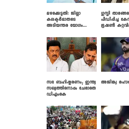
മഴക്കെടുതി: ജില്ലാ
​ഗുസ്തി താരങ്ങ
കലക്ടർമാരുടെ
പീഡിപ്പിച്ച കേ
അടിയന്തര യോഗം
ഭൂഷൺ കുറ്റവ
വിളിച്ച് മുഖ്യമന്ത്രി
സഭ ബഹിഷ്കരണം; ഇന്ത്യ
അജിങ്ക്യ രഹാന
സഖ്യത്തിനൊപ്പം ചേരാതെ
ഡിഎംകെ