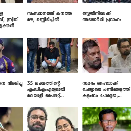
ളെ
സംസ്ഥാനത്ത് കനത്ത
സ്പെയിനിലേക്ക്
സ്; ബ്രിജ്
മഴ; മണ്ണിടിച്ചിൽ
അഭയാർഥി പ്രവാഹം
ിമുക്തൻ
െ വിരമിച്ചു
35 ലക്ഷത്തിന്റെ
സമരം ഹൈജാക്ക്
എംഡിഎംഎയുമായി
ചെയ്യാതെ പണിയെടുത്ത്
മലയാളി പൈലറ്റ്
കുടുംബം പോറ്റെടാ;
പിടിയിൽ
ബ്രിട്ടാസിനെതിരെ നടൻ
വിനായകൻ