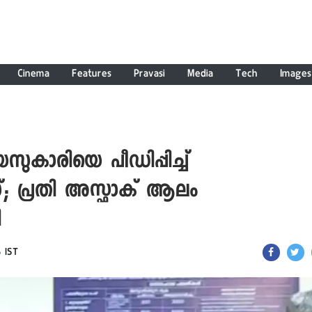
Cinema
Features
Pravasi
Media
Tech
Images
കാരിയെ പീഡിപ്പിച്ച്
; പ്രതി അസ്ഫാക് ആലം
ി
6 IST