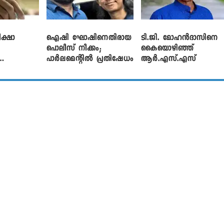
ക്ഷാ
ഐഷി ഘോഷിനെതിരായ
ടി.ജി. മോഹൻദാസിനെ
പൊലീസ് നീക്കം;
കൈയൊഴിഞ്ഞ്
പാര്‍ലമെന്റിൽ പ്രതിഷേധം
ആർ.എസ്.എസ്