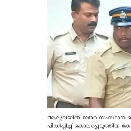
ആലുവയിൽ ഇതര സംസ്ഥാന ത
പീഡിപ്പിച്ച് കൊലപ്പെടുത്തിയ 