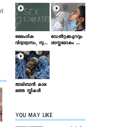
ന്
ലൈംഗിക
ഡെൽറ്റക്കപ്പുറവും
വിദ്യാഭ്യാസം, സുര
ശാസ്ത്രലോകം ശ്ര
ക്ഷിതവും അ
ദ്ധിക്കുന്ന വകഭേദ
ല്ലാത്തതുമായ സ്പ
ങ്ങൾ
ര്‍ശനങ്ങള്‍; ഇ
ന്‍ഫോക്ലിനിക്ക്
ലേഖനം
വായിക്കാം
താലിബാന്‍ കാല
ത്തെ സ്ത്രീകള്‍
YOU MAY LIKE