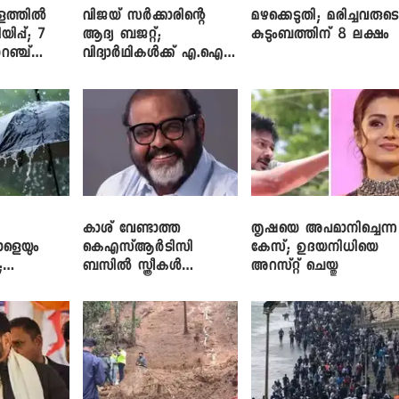
ളത്തിൽ
വിജയ് സർക്കാരിന്റെ
മഴക്കെടുതി; മരിച്ചവരുട
യിപ്പ്; 7
ആദ്യ ബജറ്റ്;
കുടുംബത്തിന് 8 ലക്ഷം
റഞ്ച്
വിദ്യാർഥികൾക്ക് എ.ഐ
പരിശീലനവും
ലാപ്ടോപ്പുകളും
കാശ് വേണ്ടാത്ത
തൃഷയെ അപമാനിച്ചെന്ന
ാളെയും
കെഎസ്ആർടിസി
കേസ്; ഉദയനിധിയെ
;
ബസിൽ സ്ത്രീകൾ
അറസ്റ്റ് ചെയ്തു
ഞ്ച്
തള്ളിക്കയറുന്നു; സി.പി.
ജോൺ