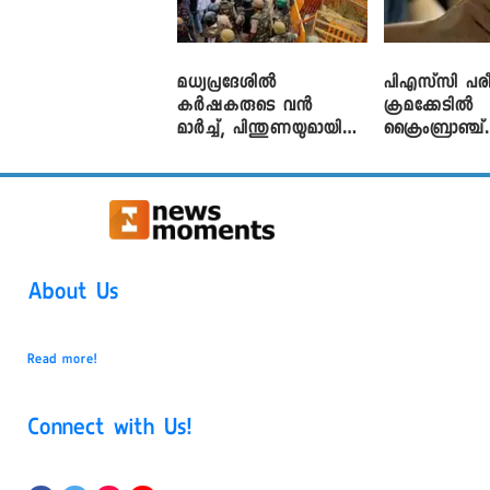
മധ്യപ്രദേശിൽ
പിഎസ്‌സി പരീ
കർഷകരുടെ വൻ
ക്രമക്കേ‌ടിൽ
മാർച്ച്, പിന്തുണയുമായി
ക്രൈംബ്രാഞ്ച്
CJP
എഫ്ഐആർ
About Us
Read more!
Connect with Us!