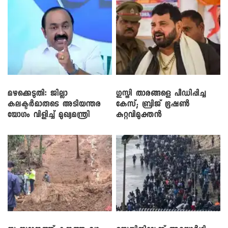
മഴക്കെടുതി: ജില്ലാ
​ഗുസ്തി താരങ്ങളെ പീഡിപ്പിച്ച
കലക്ടർമാരുടെ അടിയന്തര
കേസ്; ബ്രിജ് ഭൂഷൺ
യോഗം വിളിച്ച് മുഖ്യമന്ത്രി
കുറ്റവിമുക്തൻ