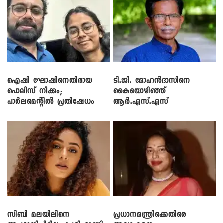
ഐഷി ഘോഷിനെതിരായ
ടി.ജി. മോഹൻദാസിനെ
പൊലീസ് നീക്കം;
കൈയൊഴിഞ്ഞ്
പാര്‍ലമെന്റിൽ പ്രതിഷേധം
ആർ.എസ്.എസ്
സിബി മലയിലിനെ
പ്രധാനമന്ത്രിക്കെതിരെ