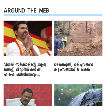
AROUND THE WEB
വിജയ് സർക്കാരിന്റെ ആദ്യ
മഴക്കെടുതി; മരിച്ചവരുടെ
ബജറ്റ്; വിദ്യാർഥികൾക്ക്
കുടുംബത്തിന് 8 ലക്ഷം
എ.ഐ പരിശീലനവും
ലാപ്ടോപ്പുകളും