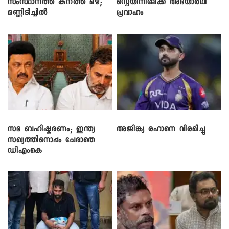
സംസ്ഥാനത്ത് കനത്ത മഴ;
സ്പെയിനിലേക്ക് അഭയാർഥി
മണ്ണിടിച്ചിൽ
പ്രവാഹം
സഭ ബഹിഷ്കരണം; ഇന്ത്യ
അജിങ്ക്യ രഹാനെ വിരമിച്ചു
സഖ്യത്തിനൊപ്പം ചേരാതെ
ഡിഎംകെ