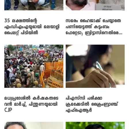
35 ലക്ഷത്തിന്റെ
സമരം ഹൈജാക്ക് ചെയ്യാതെ
എംഡിഎംഎയുമായി മലയാളി
പണിയെടുത്ത് കുടുംബം
പൈലറ്റ് പിടിയിൽ
പോറ്റെടാ; ബ്രിട്ടാസിനെതിരെ
നടൻ വിനായകൻ
മധ്യപ്രദേശിൽ കർഷകരുടെ
പിഎസ്‌സി പരീക്ഷാ
വൻ മാർച്ച്, പിന്തുണയുമായി
ക്രമക്കേ‌ടിൽ ക്രൈംബ്രാഞ്ച്
CJP
എഫ്ഐആർ