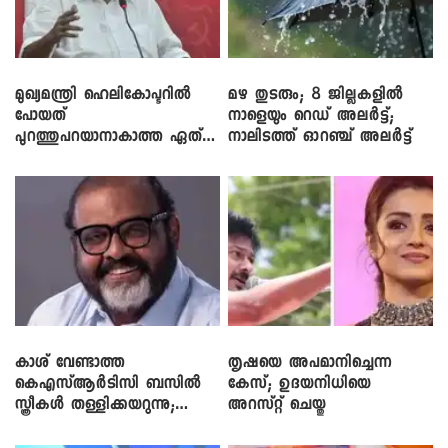
മുഖ്യമന്ത്രി ഹെലികോപ്ടറിൽ
മഴ തുടരും; 8 ജില്ലകളിൽ
പോയത്
നാളെയും റെഡ് അലർട്ട്;
പുറത്തുപറയാനാകാത്ത ഏത്
നാലിടത്ത് ഓറഞ്ച് അലർട്ട്
ഡീലിന്? ; എംവി ​ഗോവിന്ദൻ
കാശ് വേണ്ടാത്ത
തൃഷയെ അപമാനിച്ചെന്ന
കെഎസ്ആർടിസി ബസിൽ
കേസ്; ഉദയനിധിയെ
സ്ത്രീകൾ തള്ളിക്കയറുന്നു;
അറസ്റ്റ് ചെയ്തു
സി.പി. ജോൺ