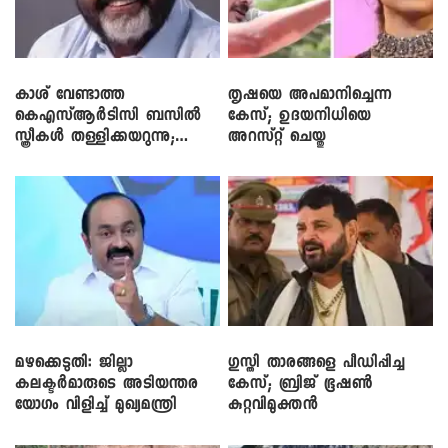
കാശ് വേണ്ടാത്ത
തൃഷയെ അപമാനിച്ചെന്ന
കെഎസ്ആർടിസി ബസിൽ
കേസ്; ഉദയനിധിയെ
സ്ത്രീകൾ തള്ളിക്കയറുന്നു;
അറസ്റ്റ് ചെയ്തു
സി.പി. ജോൺ
മഴക്കെടുതി: ജില്ലാ
​ഗുസ്തി താരങ്ങളെ പീഡിപ്പിച്ച
കലക്ടർമാരുടെ അടിയന്തര
കേസ്; ബ്രിജ് ഭൂഷൺ
യോഗം വിളിച്ച് മുഖ്യമന്ത്രി
കുറ്റവിമുക്തൻ