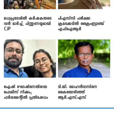
മധ്യപ്രദേശിൽ കർഷകരുടെ
പിഎസ്‌സി പരീക്ഷാ
വൻ മാർച്ച്, പിന്തുണയുമായി
ക്രമക്കേ‌ടിൽ ക്രൈംബ്രാഞ്ച്
CJP
എഫ്ഐആർ
ഐഷി ഘോഷിനെതിരായ
ടി.ജി. മോഹൻദാസിനെ
പൊലീസ് നീക്കം;
കൈയൊഴിഞ്ഞ്
പാര്‍ലമെന്റിൽ പ്രതിഷേധം
ആർ.എസ്.എസ്