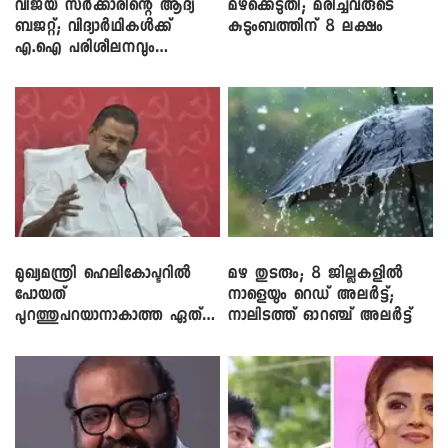
വിജയ് സർക്കാരിന്റെ ആദ്യ
മഴക്കെടുതി; മരിച്ചവരുടെ
ബജറ്റ്; വിദ്യാർഥികൾക്ക്
കുടുംബത്തിന് 8 ലക്ഷം
എ.ഐ പരിശീലനവും
ലാപ്ടോപ്പുകളും
മുഖ്യമന്ത്രി ഹെലികോപ്ടറിൽ
മഴ തുടരും; 8 ജില്ലകളിൽ
പോയത്
നാളെയും റെഡ് അലർട്ട്;
പുറത്തുപറയാനാകാത്ത ഏത്
നാലിടത്ത് ഓറഞ്ച് അലർട്ട്
ഡീലിന്? ; എംവി ​ഗോവിന്ദൻ