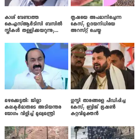
കാശ് വേണ്ടാത്ത
തൃഷയെ അപമാനിച്ചെന്ന
കെഎസ്ആർടിസി ബസിൽ
കേസ്; ഉദയനിധിയെ
സ്ത്രീകൾ തള്ളിക്കയറുന്നു;
അറസ്റ്റ് ചെയ്തു
സി.പി. ജോൺ
മഴക്കെടുതി: ജില്ലാ
​ഗുസ്തി താരങ്ങളെ പീഡിപ്പിച്ച
കലക്ടർമാരുടെ അടിയന്തര
കേസ്; ബ്രിജ് ഭൂഷൺ
യോഗം വിളിച്ച് മുഖ്യമന്ത്രി
കുറ്റവിമുക്തൻ