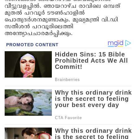
വീട്ടുവളപ്പിൽ. ഞായറാഴ്ച രാവിലെ ഒമ്പത്
മുതൽ പറവൂർ ടൗൺഹാളിൽ
പൊതുദർശനമുണ്ടാകും. മുഖ്യമന്ത്രി വി.ഡി
സതീശൻ പറവൂരിലെത്തി
അന്ത്യോപചാരമർപ്പിക്കും.