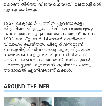
കൊണ്ട് തീർത്ത വിജയകഥയായി മലയാളികൾ
എന്നും ഓർക്കും.
1969 ഒക്ടോബർ പത്തിന് എറണാകുളം
ജില്ലയിലെ ചിറ്റാറ്റുകരയിൽ ഗംഗാധരന്റേയും
കൗസല്യയുടേയും ഇളയ മകനായാണ് ജനനം.
1996 സെപ്റ്റംബർ 14-നാണ് സുനിതയെ
വിവാഹം ചെയ്തത്. പിറ്റേ ദിവസമാണ്
ബന്ധുവീട്ടിൽ നിന്ന് തന്റെ ആദ്യ ചിത്രമായ
'ഇഷ്ടമാണ് നൂറുവട്ടം' എന്ന സിനിമയിൽ
അഭിനയിക്കാൻ പോയതെന്ന് സലിംകുമാർ
പറഞ്ഞിട്ടുണ്ട്. യുവനടൻ കൂടിയായ ചന്തു,
ആരോമൽ എന്നിവരാണ് മക്കൾ.
AROUND THE WEB