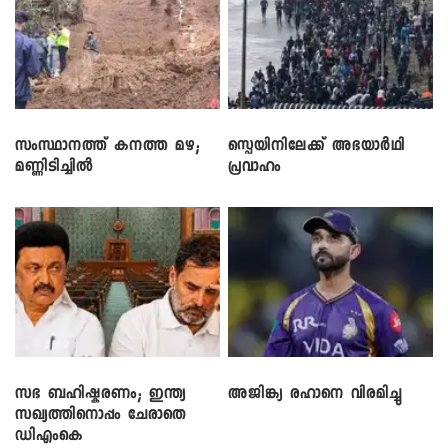
സംസ്ഥാനത്ത് കനത്ത മഴ;
സ്പെയിനിലേക്ക് അഭയാർഥി
മണ്ണിടിച്ചിൽ
പ്രവാഹം
സഭ ബഹിഷ്കരണം; ഇന്ത്യ
അജിങ്ക്യ രഹാനെ വിരമിച്ചു
സഖ്യത്തിനൊപ്പം ചേരാതെ
ഡിഎംകെ