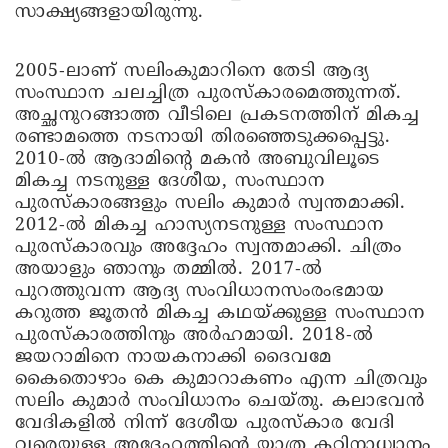
സാക്ഷ്യങ്ങളായിരുന്നു.
2005-ലാണ് സലിംകുമാറിനെ തേടി ആദ്യ
സംസ്ഥാന ചലച്ചിത്ര പുരസ്‌കാരമെത്തുന്നത്.
അച്ഛനുറങ്ങാത്ത വീടിലെ പ്രകടനത്തിന് മികച്ച
രണ്ടാമത്തെ നടനായി തിരഞ്ഞെടുക്കപ്പെട്ടു.
2010-ൽ ആദാമിന്റെ മകൻ അബുവിലൂടെ
മികച്ച നടനുള്ള ദേശീയ, സംസ്ഥാന
പുരസ്‌കാരങ്ങളും സലിം കുമാർ സ്വന്തമാക്കി.
2012-ൽ മികച്ച ഹാസ്യനടനുള്ള സംസ്ഥാന
പുരസ്‌കാരവും അദ്ദേഹം സ്വന്തമാക്കി. ചിത്രം
അയാളും ഞാനും തമ്മിൽ. 2017-ൽ
പുറത്തുവന്ന ആദ്യ സംവിധാനസംരംഭമായ
കറുത്ത ജൂതൻ മികച്ച കഥയ്ക്കുള്ള സംസ്ഥാന
പുരസ്‌കാരത്തിനും അർഹമായി. 2018-ൽ
ജയറാമിനെ നായകനാക്കി ദൈവമേ
കൈതൊഴാം കെ കുമാറാകണം എന്ന ചിത്രവും
സലിം കുമാർ സംവിധാനം ചെയ്തു. കലാഭവൻ
വേദികളിൽ നിന്ന് ദേശീയ പുരസ്‌കാര വേദി
വരെയുള്ള അദ്ദേഹത്തിന്റെ യാത്ര കഠിനാധ്വാനം