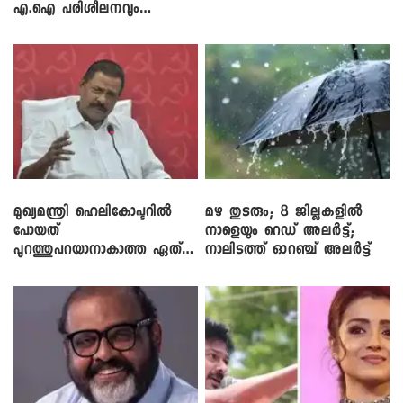
എ.ഐ പരിശീലനവും
ലാപ്ടോപ്പുകളും
മുഖ്യമന്ത്രി ഹെലികോപ്ടറിൽ
മഴ തുടരും; 8 ജില്ലകളിൽ
പോയത്
നാളെയും റെഡ് അലർട്ട്;
പുറത്തുപറയാനാകാത്ത ഏത്
നാലിടത്ത് ഓറഞ്ച് അലർട്ട്
ഡീലിന്? ; എംവി ​ഗോവിന്ദൻ