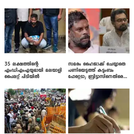
35 ലക്ഷത്തിന്റെ
സമരം ഹൈജാക്ക് ചെയ്യാതെ
എംഡിഎംഎയുമായി മലയാളി
പണിയെടുത്ത് കുടുംബം
പൈലറ്റ് പിടിയിൽ
പോറ്റെടാ; ബ്രിട്ടാസിനെതിരെ
നടൻ വിനായകൻ