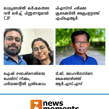
മധ്യപ്രദേശിൽ കർഷകരുടെ
പിഎസ്‌സി പരീക്ഷാ
വൻ മാർച്ച്, പിന്തുണയുമായി
ക്രമക്കേ‌ടിൽ ക്രൈംബ്രാഞ്ച്
CJP
എഫ്ഐആർ
ഐഷി ഘോഷിനെതിരായ
ടി.ജി. മോഹൻദാസിനെ
പൊലീസ് നീക്കം;
കൈയൊഴിഞ്ഞ്
പാര്‍ലമെന്റിൽ പ്രതിഷേധം
ആർ.എസ്.എസ്