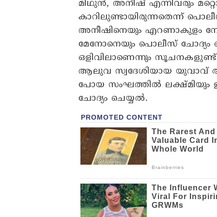
മിഥുൻ, അനീഷ് എന്നിവരും മറ്
കാറിലുണ്ടായിരുന്നതെന്ന് പ
അനീഷിനെയും എറണാകുളം നോർത്ത
മേനോനെയും പൊലീസ് ചോദ്യം 
ഒളിവിലാണെന്നും സൂചനകളുണ്ട
ആലുവ സ്വദേശിയായ യുവാവ് ആണ്
പോയ സംഘത്തില്‍ ലക്ഷ്മിയും 
ചോദ്യം ചെയ്യല്‍.