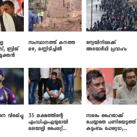
ളെ
സംസ്ഥാനത്ത് കനത്ത
സ്പെയിനിലേക്ക്
സ്; ബ്രിജ്
മഴ; മണ്ണിടിച്ചിൽ
അഭയാർഥി പ്രവാഹം
ിമുക്തൻ
െ വിരമിച്ചു
35 ലക്ഷത്തിന്റെ
സമരം ഹൈജാക്ക്
എംഡിഎംഎയുമായി
ചെയ്യാതെ പണിയെടുത്ത്
മലയാളി പൈലറ്റ്
കുടുംബം പോറ്റെടാ;
പിടിയിൽ
ബ്രിട്ടാസിനെതിരെ നടൻ