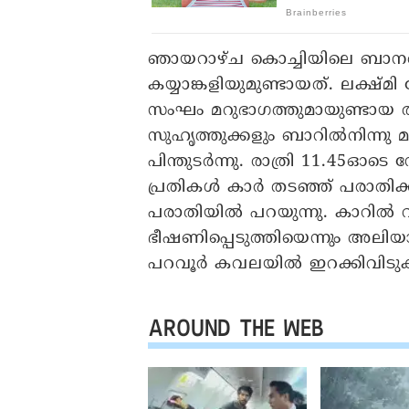
ഞായറാഴ്ച കൊച്ചിയിലെ ബാനർജ
കയ്യാങ്കളിയുമുണ്ടായത്. ലക്ഷ്മി
സംഘം മറുഭാഗത്തുമായുണ്ടായ തർക
സുഹൃത്തുക്കളും ബാറിൽനിന്നു
പിന്തുടർന്നു. രാത്രി 11.45ഓട
പ്രതികൾ കാർ തടഞ്ഞ് പരാതിക്ക
പരാതിയിൽ പറയുന്നു. കാറിൽ വച്ച്
ഭീഷണിപ്പെടുത്തിയെന്നും അലി
പറവൂർ കവലയിൽ ഇറക്കിവിടുക
AROUND THE WEB