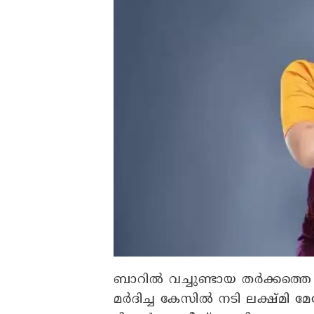
ബാറിൽ വച്ചുണ്ടായ തർക്കത്തെ 
മര്‍ദിച്ച കേസിൽ നടി ലക്ഷ്മി 