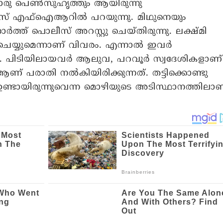
റൊരു പെൺസുഹൃത്തും ആയിരുന്നു
ൊലീസ് എഫ്ഐആറിൽ പറയുന്നു. മിഥുനെയും
് പൊലീസ് അറസ്റ്റു ചെയ്തിരുന്നു. ലക്ഷ്മി
ചെയ്യുമെന്നാണ് വിവരം. എന്നാൽ ഇവർ
്. പിടിയിലായവർ ആലുവ, പറവൂർ സ്വദേശികളാണ്
 പരാതി നൽകിയിരിക്കുന്നത്. തട്ടിക്കൊണ്ടു
ഉണ്ടായിരുന്നുവെന്ന മൊഴിയുടെ അടിസ്ഥാനത്തിലാ