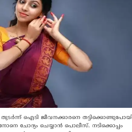
തുടർന്ന് ഐടി ജീവനക്കാരനെ തട്ടിക്കൊണ്ടുപോയ
മേനോനെ ചോദ്യം ചെയ്യാൻ പൊലീസ്. നടിക്കൊപ്പം