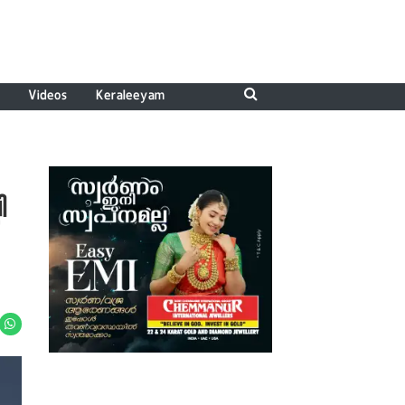
Videos
Keraleeyam
ി