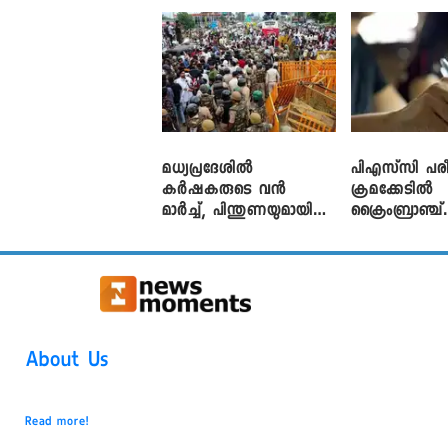
മധ്യപ്രദേശിൽ
പിഎസ്‌സി പരീ
കർഷകരുടെ വൻ
ക്രമക്കേ‌ടിൽ
മാർച്ച്, പിന്തുണയുമായി
ക്രൈംബ്രാഞ്ച്
CJP
എഫ്ഐആർ
About Us
Read more!