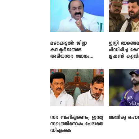
മഴക്കെടുതി: ജില്ലാ
​ഗുസ്തി താരങ്ങ
കലക്ടർമാരുടെ
പീഡിപ്പിച്ച കേ
അടിയന്തര യോഗം
ഭൂഷൺ കുറ്റവ
വിളിച്ച് മുഖ്യമന്ത്രി
സഭ ബഹിഷ്കരണം; ഇന്ത്യ
അജിങ്ക്യ രഹാന
സഖ്യത്തിനൊപ്പം ചേരാതെ
ഡിഎംകെ