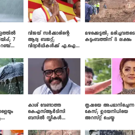
ളത്തിൽ
വിജയ് സർക്കാരിന്റെ
മഴക്കെടുതി; മരിച്ചവരുട
യിപ്പ്; 7
ആദ്യ ബജറ്റ്;
കുടുംബത്തിന് 8 ലക്ഷം
റഞ്ച്
വിദ്യാർഥികൾക്ക് എ.ഐ
പരിശീലനവും
ലാപ്ടോപ്പുകളും
കാശ് വേണ്ടാത്ത
തൃഷയെ അപമാനിച്ചെന്ന
ാളെയും
കെഎസ്ആർടിസി
കേസ്; ഉദയനിധിയെ
;
ബസിൽ സ്ത്രീകൾ
അറസ്റ്റ് ചെയ്തു
ഞ്ച്
തള്ളിക്കയറുന്നു; സി.പി.
ജോൺ