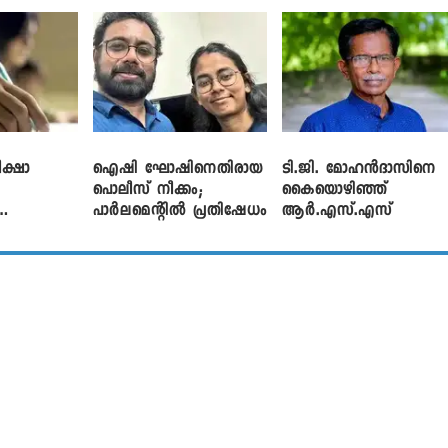
വിനായകൻ
ക്ഷാ
ഐഷി ഘോഷിനെതിരായ
ടി.ജി. മോഹൻദാസിനെ
പൊലീസ് നീക്കം;
കൈയൊഴിഞ്ഞ്
പാര്‍ലമെന്റിൽ പ്രതിഷേധം
ആർ.എസ്.എസ്