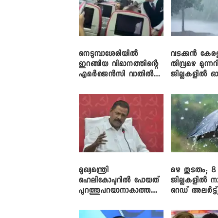
നെടുമ്പാശേരിയിൽ
വടക്കൻ കേര
ഇറങ്ങിയ വിമാനത്തിന്റെ
തീവ്രമഴ മുന്നറി
എമർജെൻസി വാതിൽ
ജില്ലകളിൽ ഓ
തുറക്കാൻ ശ്രമം
അലർട്ട്
മുഖ്യമന്ത്രി
മഴ തുടരും; 8
ഹെലികോപ്ടറിൽ പോയത്
ജില്ലകളിൽ ന
പുറത്തുപറയാനാകാത്ത
റെഡ് അലർട്ട്
ഏത് ഡീലിന്? ; എംവി ​
നാലിടത്ത് ഓറ
ഗോവിന്ദൻ
അലർട്ട്