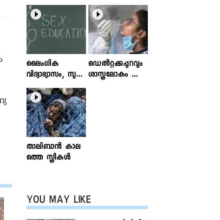
ം
ലൈംഗിക
ഡെൽറ്റക്കപ്പുറവും
വിദ്യാഭ്യാസം, സുര
ശാസ്ത്രലോകം ശ്ര
ക്ഷിതവും അ
ദ്ധിക്കുന്ന വകഭേദ
ല്ലാത്തതുമായ സ്പ
ങ്ങൾ
നു
ര്‍ശനങ്ങള്‍; ഇ
ന്‍ഫോക്ലിനിക്ക്
ലേഖനം
വായിക്കാം
താലിബാന്‍ കാല
ത്തെ സ്ത്രീകള്‍
YOU MAY LIKE