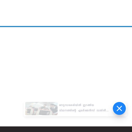
നെടുമ്പാശേരിയിൽ ഇറങ്ങിയ
വിമാനത്തിന്റെ എമർജെൻസി വാതിൽ
തുറക്കാൻ ശ്രമം