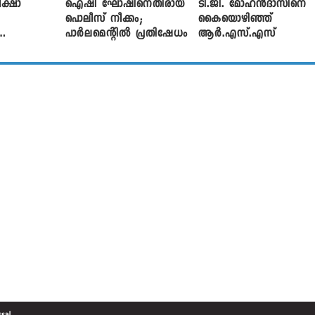
ക്ഷാ
ഐഷി ഘോഷിനെതിരായ
ടി.ജി. മോഹൻദാസിനെ
പൊലീസ് നീക്കം;
കൈയൊഴിഞ്ഞ്
പാര്‍ലമെന്റിൽ പ്രതിഷേധം
ആർ.എസ്.എസ്