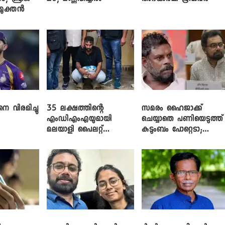
ിമുക്തൻ
െ വിരമിച്ചു
35 ലക്ഷത്തിന്റെ
സമരം ഹൈജാക്ക്
എംഡിഎംഎയുമായി
ചെയ്യാതെ പണിയെടുത്ത്
മലയാളി പൈലറ്റ്
കുടുംബം പോറ്റെടാ;
പിടിയിൽ
ബ്രിട്ടാസിനെതിരെ നടൻ
വിനായകൻ