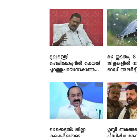
തുറക്കാൻ ശ്രമം
അലർട്ട്
മുഖ്യമന്ത്രി
മഴ തുടരും; 8
ഹെലികോപ്ടറിൽ പോയത്
ജില്ലകളിൽ ന
പുറത്തുപറയാനാകാത്ത
റെഡ് അലർട്ട്
ഏത് ഡീലിന്? ; എംവി ​
നാലിടത്ത് ഓറ
ഗോവിന്ദൻ
അലർട്ട്
മഴക്കെടുതി: ജില്ലാ
​ഗുസ്തി താരങ്ങ
കലക്ടർമാരുടെ
പീഡിപ്പിച്ച കേ