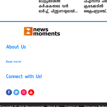
മധ്യപ്രദേശിൽ
പിഎസ്‌സി പരീ
കർഷകരുടെ വൻ
ക്രമക്കേ‌ടിൽ
മാർച്ച്, പിന്തുണയുമായി
ക്രൈംബ്രാഞ്ച്
CJP
എഫ്ഐആർ
About Us
Read more!
Connect with Us!