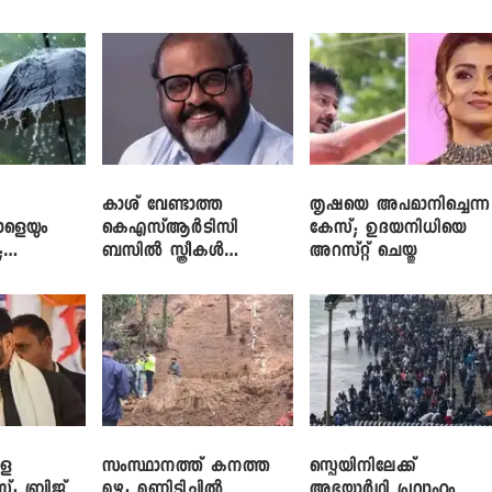
പരിശീലനവും
ലാപ്ടോപ്പുകളും
കാശ് വേണ്ടാത്ത
തൃഷയെ അപമാനിച്ചെന്ന
ാളെയും
കെഎസ്ആർടിസി
കേസ്; ഉദയനിധിയെ
;
ബസിൽ സ്ത്രീകൾ
അറസ്റ്റ് ചെയ്തു
ഞ്ച്
തള്ളിക്കയറുന്നു; സി.പി.
ജോൺ
ളെ
സംസ്ഥാനത്ത് കനത്ത
സ്പെയിനിലേക്ക്
സ്; ബ്രിജ്
മഴ; മണ്ണിടിച്ചിൽ
അഭയാർഥി പ്രവാഹം