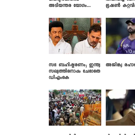
അടിയന്തര യോഗം
ഭൂഷൺ കുറ്റവ
വിളിച്ച് മുഖ്യമന്ത്രി
സഭ ബഹിഷ്കരണം; ഇന്ത്യ
അജിങ്ക്യ രഹാന
സഖ്യത്തിനൊപ്പം ചേരാതെ
ഡിഎംകെ