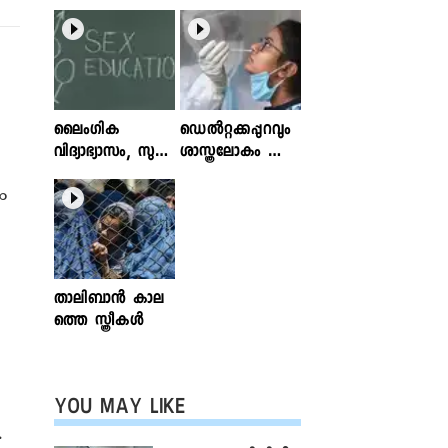
ലൈംഗിക
ഡെൽറ്റക്കപ്പുറവും
വിദ്യാഭ്യാസം, സുര
ശാസ്ത്രലോകം ശ്ര
ക്ഷിതവും അ
ദ്ധിക്കുന്ന വകഭേദ
ം
ല്ലാത്തതുമായ സ്പ
ങ്ങൾ
ര്‍ശനങ്ങള്‍; ഇ
ന്‍ഫോക്ലിനിക്ക്
ലേഖനം
വായിക്കാം
താലിബാന്‍ കാല
ത്തെ സ്ത്രീകള്‍
YOU MAY LIKE
.