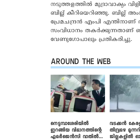
നടുത്തളത്തിൽ മുദ്രാവാക്യം വി
ബില്ല് കീറിയെറിഞ്ഞു. ബില്ല് അ
പ്രേമചന്ദ്രൻ എംപി എന്തിനാണ്
സംവിധാനം തകര്‍ക്കുന്നതാണ് ബ
വേണുഗോപാലും പ്രതികരിച്ചു.
AROUND THE WEB
നെടുമ്പാശേരിയിൽ
വടക്കൻ കേര
ഇറങ്ങിയ വിമാനത്തിന്റെ
തീവ്രമഴ മുന്നറി
എമർജെൻസി വാതിൽ
ജില്ലകളിൽ ഓ