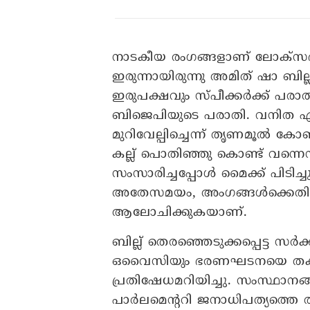
നാടകീയ രം​ഗങ്ങളാണ് ലോക്സഭ
ഇരുന്നായിരുന്നു അമിത് ഷാ ബില്ല
ഇരുപക്ഷവും സ്പീക്കർക്ക് പര
ബിജെപിയുടെ പരാതി. വനിത എംപി
മുറിവേല്പിച്ചെന്ന്‌ തൃണമൂൽ ക
കല്ല് പൊതിഞ്ഞു കൊണ്ട് വന്നെ
സംസാരിച്ചപ്പോൾ മൈക്ക് പിടിച്
അതേസമയം, അംഗങ്ങൾക്കെതിരെ സ
ആലോചിക്കുകയാണ്.
ബില്ല് തെരഞ്ഞെടുക്കപ്പെട്ട സർ
ഒവൈസിയും ഭരണഘടനയെ തകർക്കു
പ്രതിഷേധമറിയിച്ചു. സംസ്ഥാനങ
പാർലമെൻ്ററി ജനാധിപത്യത്തെ തക