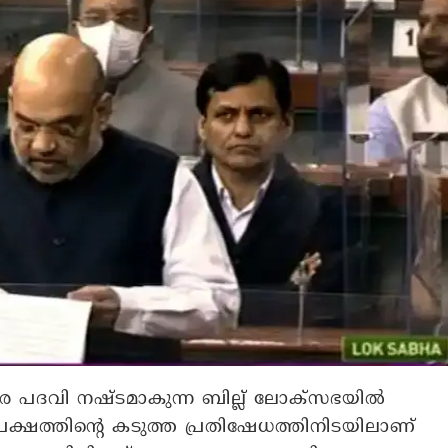
് വരെ പദവി നഷ്ടമാകുന്ന ബില്ല് ലോക്സഭയിൽ
ിപക്ഷത്തിൻ്റെ കടുത്ത പ്രതിഷേധത്തിനിടയിലാണ്