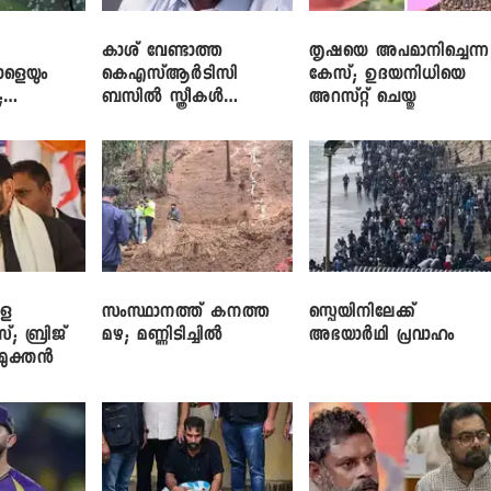
കാശ് വേണ്ടാത്ത
തൃഷയെ അപമാനിച്ചെന്ന
ാളെയും
കെഎസ്ആർടിസി
കേസ്; ഉദയനിധിയെ
;
ബസിൽ സ്ത്രീകൾ
അറസ്റ്റ് ചെയ്തു
ഞ്ച്
തള്ളിക്കയറുന്നു; സി.പി.
ജോൺ
ളെ
സംസ്ഥാനത്ത് കനത്ത
സ്പെയിനിലേക്ക്
സ്; ബ്രിജ്
മഴ; മണ്ണിടിച്ചിൽ
അഭയാർഥി പ്രവാഹം
ിമുക്തൻ