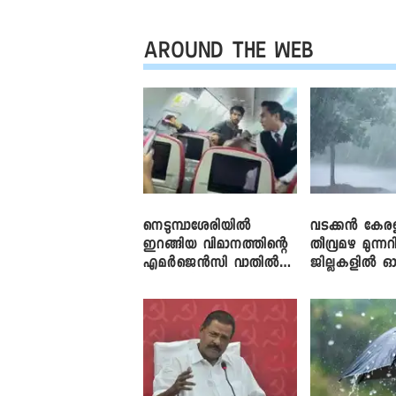
AROUND THE WEB
നെടുമ്പാശേരിയിൽ
വടക്കൻ കേര
ഇറങ്ങിയ വിമാനത്തിന്റെ
തീവ്രമഴ മുന്നറി
എമർജെൻസി വാതിൽ
ജില്ലകളിൽ ഓ
തുറക്കാൻ ശ്രമം
അലർട്ട്