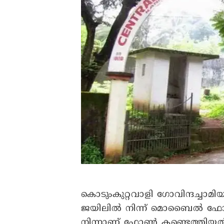
കൊടുംകുറ്റവാളി ഗോവിന്ദച്ചാമി
ജയിലിൽ നിന്ന് മൊബൈൽ ഫോൺ പി
നിന്നാണ് ഫോൺ കണ്ടെത്തിയത്.