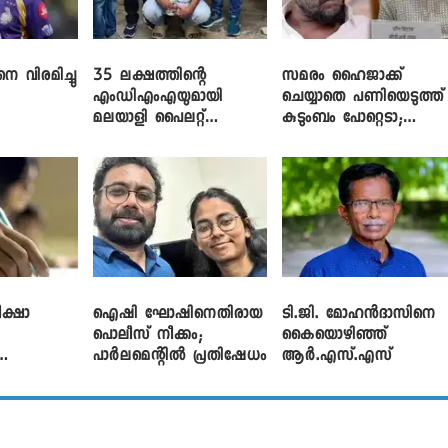
െ വിരമിച്ചു
35 ലക്ഷത്തിന്റെ
സമരം ഹൈജാക്ക്
എംഡിഎംഎയുമായി
ചെയ്യാതെ പണിയെടുത്ത്
മലയാളി പൈലറ്റ്
കുടുംബം പോറ്റെടാ;
പിടിയിൽ
ബ്രിട്ടാസിനെതിരെ നടൻ
വിനായകൻ
ക്ഷാ
ഐഷി ഘോഷിനെതിരായ
ടി.ജി. മോഹൻദാസിനെ
പൊലീസ് നീക്കം;
കൈയൊഴിഞ്ഞ്
പാര്‍ലമെന്റിൽ പ്രതിഷേധം
ആർ.എസ്.എസ്