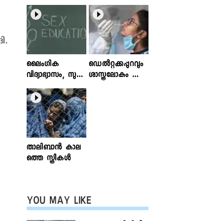
ി.
ലൈംഗിക
ഡെൽറ്റക്കപ്പുറവും
വിദ്യാഭ്യാസം, സുര
ശാസ്ത്രലോകം ശ്ര
ക്ഷിതവും അ
ദ്ധിക്കുന്ന വകഭേദ
ല്ലാത്തതുമായ സ്പ
ങ്ങൾ
ര്‍ശനങ്ങള്‍; ഇ
ന്‍ഫോക്ലിനിക്ക്
ലേഖനം
വായിക്കാം
താലിബാന്‍ കാല
ത്തെ സ്ത്രീകള്‍
YOU MAY LIKE