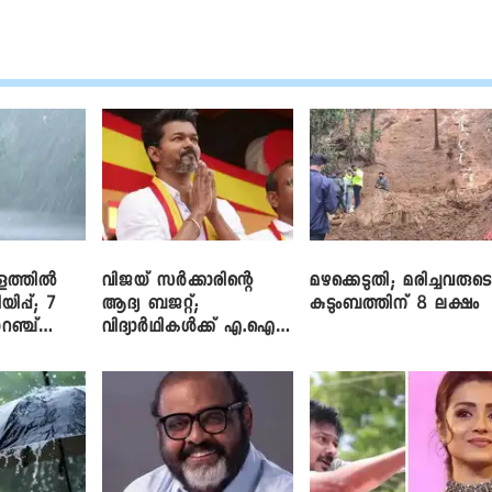
ളത്തിൽ
വിജയ് സർക്കാരിന്റെ
മഴക്കെടുതി; മരിച്ചവരുട
യിപ്പ്; 7
ആദ്യ ബജറ്റ്;
കുടുംബത്തിന് 8 ലക്ഷം
റഞ്ച്
വിദ്യാർഥികൾക്ക് എ.ഐ
പരിശീലനവും
ലാപ്ടോപ്പുകളും