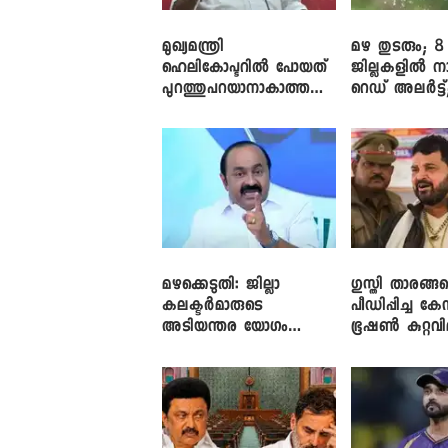
മുഖ്യമന്ത്രി
മഴ തുടരും; 8
ഹെലികോപ്ടറിൽ പോയത്
ജില്ലകളിൽ ന
പുറത്തുപറയാനാകാത്ത
റെഡ് അലർട്ട്
ഏത് ഡീലിന്? ; എംവി ​
നാലിടത്ത് ഓറ
ഗോവിന്ദൻ
അലർട്ട്
മഴക്കെടുതി: ജില്ലാ
​ഗുസ്തി താരങ്ങ
കലക്ടർമാരുടെ
പീഡിപ്പിച്ച കേ
അടിയന്തര യോഗം
ഭൂഷൺ കുറ്റവ
വിളിച്ച് മുഖ്യമന്ത്രി