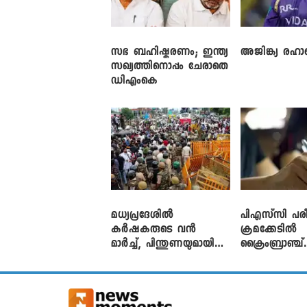
സഭ ബഹിഷ്കരണം; ഇന്ത്യ
അജിങ്ക്യ രഹാന
സഖ്യത്തിനൊപ്പം ചേരാതെ
ഡിഎംകെ
മധ്യപ്രദേശിൽ
പിഎസ്‌സി പരീ
കർഷകരുടെ വൻ
ക്രമക്കേ‌ടിൽ
മാർച്ച്, പിന്തുണയുമായി
ക്രൈംബ്രാഞ്ച്
CJP
എഫ്ഐആർ