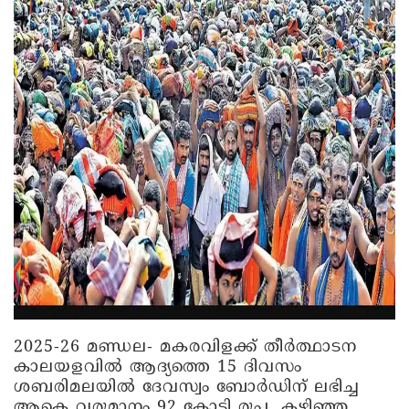
2025-26 മണ്ഡല- മകരവിളക്ക് തീർത്ഥാടന
കാലയളവിൽ ആദ്യത്തെ 15 ദിവസം
ശബരിമലയിൽ ദേവസ്വം ബോർഡിന് ലഭിച്ച
ആകെ വരുമാനം 92 കോടി രൂപ. കഴിഞ്ഞ