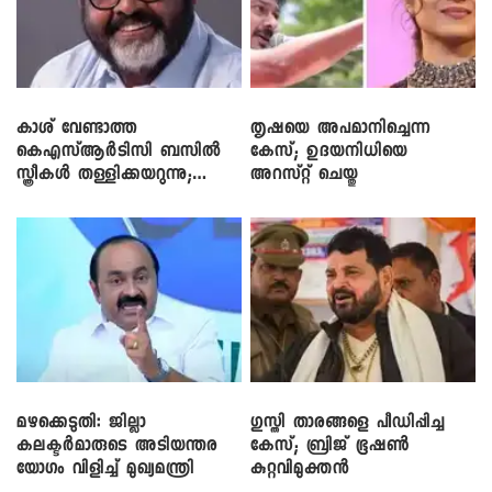
കാശ് വേണ്ടാത്ത
തൃഷയെ അപമാനിച്ചെന്ന
കെഎസ്ആർടിസി ബസിൽ
കേസ്; ഉദയനിധിയെ
സ്ത്രീകൾ തള്ളിക്കയറുന്നു;
അറസ്റ്റ് ചെയ്തു
സി.പി. ജോൺ
മഴക്കെടുതി: ജില്ലാ
​ഗുസ്തി താരങ്ങളെ പീഡിപ്പിച്ച
കലക്ടർമാരുടെ അടിയന്തര
കേസ്; ബ്രിജ് ഭൂഷൺ
യോഗം വിളിച്ച് മുഖ്യമന്ത്രി
കുറ്റവിമുക്തൻ