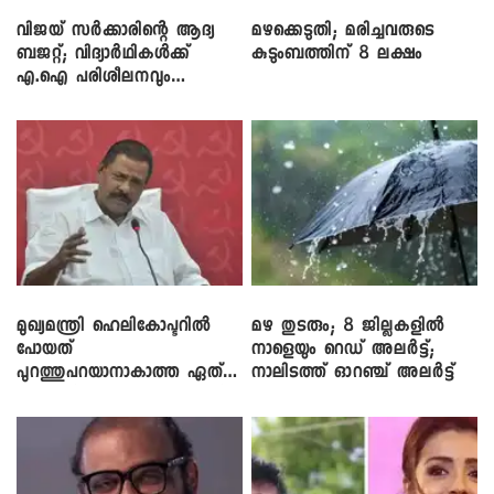
വിജയ് സർക്കാരിന്റെ ആദ്യ
മഴക്കെടുതി; മരിച്ചവരുടെ
ബജറ്റ്; വിദ്യാർഥികൾക്ക്
കുടുംബത്തിന് 8 ലക്ഷം
എ.ഐ പരിശീലനവും
ലാപ്ടോപ്പുകളും
മുഖ്യമന്ത്രി ഹെലികോപ്ടറിൽ
മഴ തുടരും; 8 ജില്ലകളിൽ
പോയത്
നാളെയും റെഡ് അലർട്ട്;
പുറത്തുപറയാനാകാത്ത ഏത്
നാലിടത്ത് ഓറഞ്ച് അലർട്ട്
ഡീലിന്? ; എംവി ​ഗോവിന്ദൻ