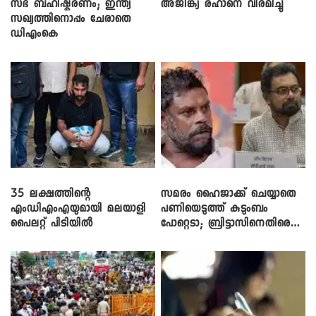
സഭ ബഹിഷ്കരണം; ഇന്ത്യ
അജിങ്ക്യ രഹാനെ വിരമിച്ചു
സഖ്യത്തിനൊപ്പം ചേരാതെ
ഡിഎംകെ
35 ലക്ഷത്തിന്റെ
സമരം ഹൈജാക്ക് ചെയ്യാതെ
എംഡിഎംഎയുമായി മലയാളി
പണിയെടുത്ത് കുടുംബം
പൈലറ്റ് പിടിയിൽ
പോറ്റെടാ; ബ്രിട്ടാസിനെതിരെ
നടൻ വിനായകൻ