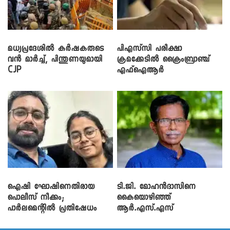
മധ്യപ്രദേശിൽ കർഷകരുടെ
പിഎസ്‌സി പരീക്ഷാ
വൻ മാർച്ച്, പിന്തുണയുമായി
ക്രമക്കേ‌ടിൽ ക്രൈംബ്രാഞ്ച്
CJP
എഫ്ഐആർ
ഐഷി ഘോഷിനെതിരായ
ടി.ജി. മോഹൻദാസിനെ
പൊലീസ് നീക്കം;
കൈയൊഴിഞ്ഞ്
പാര്‍ലമെന്റിൽ പ്രതിഷേധം
ആർ.എസ്.എസ്