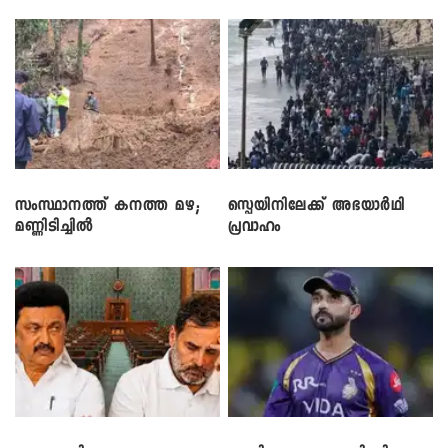
സംസ്ഥാനത്ത് കനത്ത മഴ;
സ്പെയിനിലേക്ക് അഭയാർഥി
മണ്ണിടിച്ചിൽ
പ്രവാഹം