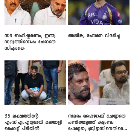
സഭ ബഹിഷ്കരണം; ഇന്ത്യ
അജിങ്ക്യ രഹാനെ വിരമിച്ചു
സഖ്യത്തിനൊപ്പം ചേരാതെ
ഡിഎംകെ
35 ലക്ഷത്തിന്റെ
സമരം ഹൈജാക്ക് ചെയ്യാതെ
എംഡിഎംഎയുമായി മലയാളി
പണിയെടുത്ത് കുടുംബം
പൈലറ്റ് പിടിയിൽ
പോറ്റെടാ; ബ്രിട്ടാസിനെതിരെ