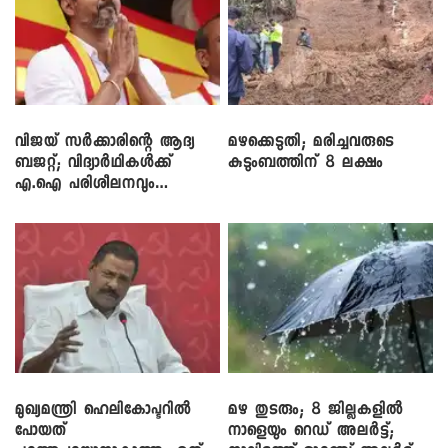
വിജയ് സർക്കാരിന്റെ ആദ്യ
മഴക്കെടുതി; മരിച്ചവരുടെ
ബജറ്റ്; വിദ്യാർഥികൾക്ക്
കുടുംബത്തിന് 8 ലക്ഷം
എ.ഐ പരിശീലനവും
ലാപ്ടോപ്പുകളും
മുഖ്യമന്ത്രി ഹെലികോപ്ടറിൽ
മഴ തുടരും; 8 ജില്ലകളിൽ
പോയത്
നാളെയും റെഡ് അലർട്ട്;