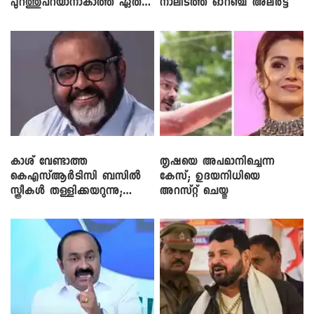
പുറത്തുപറയാനാകാത്ത ഏത്
നാലിടത്ത് ഓറഞ്ച് അലർട്ട്
ഡീലിന്? ; എംവി ​ഗോവിന്ദൻ
കാശ് വേണ്ടാത്ത
തൃഷയെ അപമാനിച്ചെന്ന
കെഎസ്ആർടിസി ബസിൽ
കേസ്; ഉദയനിധിയെ
സ്ത്രീകൾ തള്ളിക്കയറുന്നു;
അറസ്റ്റ് ചെയ്തു
സി.പി. ജോൺ