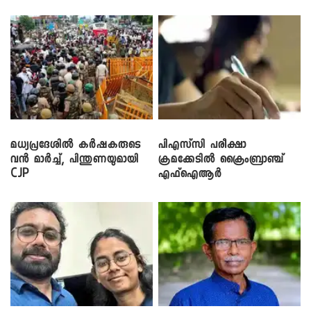
നടൻ വിനായകൻ
മധ്യപ്രദേശിൽ കർഷകരുടെ
പിഎസ്‌സി പരീക്ഷാ
വൻ മാർച്ച്, പിന്തുണയുമായി
ക്രമക്കേ‌ടിൽ ക്രൈംബ്രാഞ്ച്
CJP
എഫ്ഐആർ