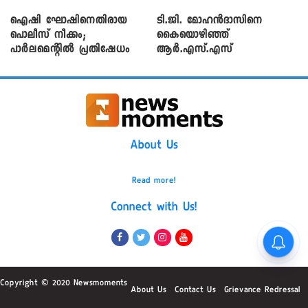
ഐഷി ഘോഷിനെതിരായ
ടി.ജി. മോഹൻദാസിനെ
പൊലീസ് നീക്കം;
കൈയൊഴിഞ്ഞ്
പാര്‍ലമെന്റിൽ പ്രതിഷേധം
ആർ.എസ്.എസ്
About Us
Read more!
Connect with Us!
Copyright © 2020 Newsmoments
About Us
Contact Us
Grievance Redressal