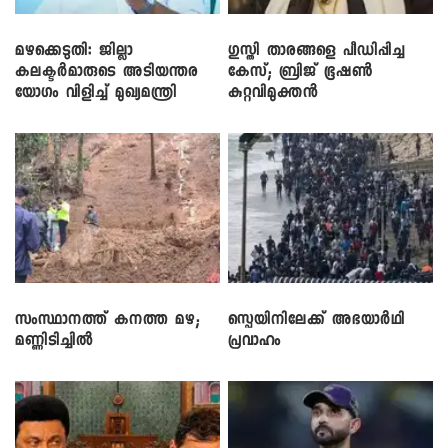
മഴക്കെടുതി: ജില്ലാ
​ഗുസ്തി താരങ്ങളെ പീഡിപ്പിച്ച
കലക്ടർമാരുടെ അടിയന്തര
കേസ്; ബ്രിജ് ഭൂഷൺ
യോഗം വിളിച്ച് മുഖ്യമന്ത്രി
കുറ്റവിമുക്തൻ
സംസ്ഥാനത്ത് കനത്ത മഴ;
സ്പെയിനിലേക്ക് അഭയാർഥി
മണ്ണിടിച്ചിൽ
പ്രവാഹം