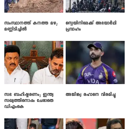
സംസ്ഥാനത്ത് കനത്ത മഴ;
സ്പെയിനിലേക്ക് അഭയാർഥി
മണ്ണിടിച്ചിൽ
പ്രവാഹം
സഭ ബഹിഷ്കരണം; ഇന്ത്യ
അജിങ്ക്യ രഹാനെ വിരമിച്ചു
സഖ്യത്തിനൊപ്പം ചേരാതെ
ഡിഎംകെ