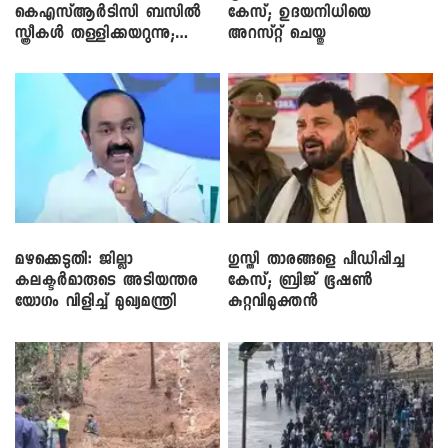
കെഎസ്ആർടിസി ബസിൽ
കേസ്; ഉദയനിധിയെ
സ്ത്രീകൾ തള്ളിക്കയറുന്നു;
അറസ്റ്റ് ചെയ്തു
സി.പി. ജോൺ
മഴക്കെടുതി: ജില്ലാ
​ഗുസ്തി താരങ്ങളെ പീഡിപ്പിച്ച
കലക്ടർമാരുടെ അടിയന്തര
കേസ്; ബ്രിജ് ഭൂഷൺ
യോഗം വിളിച്ച് മുഖ്യമന്ത്രി
കുറ്റവിമുക്തൻ