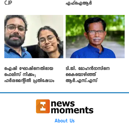
CJP
എഫ്ഐആർ
ഐഷി ഘോഷിനെതിരായ
ടി.ജി. മോഹൻദാസിനെ
പൊലീസ് നീക്കം;
കൈയൊഴിഞ്ഞ്
പാര്‍ലമെന്റിൽ പ്രതിഷേധം
ആർ.എസ്.എസ്
About Us