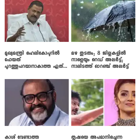
മുഖ്യമന്ത്രി ഹെലികോപ്ടറിൽ
മഴ തുടരും; 8 ജില്ലകളിൽ
പോയത്
നാളെയും റെഡ് അലർട്ട്;
പുറത്തുപറയാനാകാത്ത ഏത്
നാലിടത്ത് ഓറഞ്ച് അലർട്ട്
ഡീലിന്? ; എംവി ​ഗോവിന്ദൻ
കാശ് വേണ്ടാത്ത
തൃഷയെ അപമാനിച്ചെന്ന