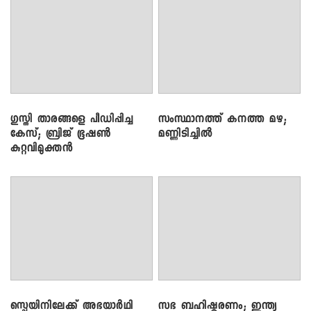
​ഗുസ്തി താരങ്ങളെ പീഡിപ്പിച്ച
സംസ്ഥാനത്ത് കനത്ത മഴ;
കേസ്; ബ്രിജ് ഭൂഷൺ
മണ്ണിടിച്ചിൽ
കുറ്റവിമുക്തൻ
സ്പെയിനിലേക്ക് അഭയാർഥി
സഭ ബഹിഷ്കരണം; ഇന്ത്യ