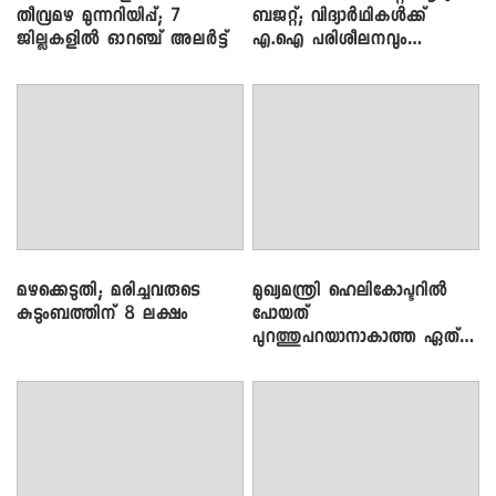
തീവ്രമഴ മുന്നറിയിപ്പ്; 7
ബജറ്റ്; വിദ്യാർഥികൾക്ക്
ജില്ലകളിൽ ഓറഞ്ച് അലർട്ട്
എ.ഐ പരിശീലനവും
ലാപ്ടോപ്പുകളും
മഴക്കെടുതി; മരിച്ചവരുടെ
മുഖ്യമന്ത്രി ഹെലികോപ്ടറിൽ
കുടുംബത്തിന് 8 ലക്ഷം
പോയത്
പുറത്തുപറയാനാകാത്ത ഏത്
ഡീലിന്? ; എംവി ​ഗോവിന്ദൻ