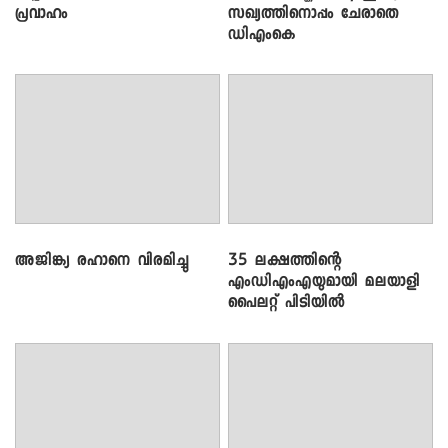
പ്രവാഹം
സഖ്യത്തിനൊപ്പം ചേരാതെ
ഡിഎംകെ
അജിങ്ക്യ രഹാനെ വിരമിച്ചു
35 ലക്ഷത്തിന്റെ
എംഡിഎംഎയുമായി മലയാളി
പൈലറ്റ് പിടിയിൽ