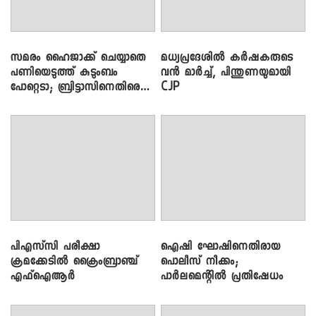
സമരം ഹൈജാക്ക് ചെയ്യാതെ
മധ്യപ്രദേശിൽ കർഷകരുടെ
പണിയെടുത്ത് കുടുംബം
വൻ മാർച്ച്, പിന്തുണയുമായി
പോറ്റെടാ; ബ്രിട്ടാസിനെതിരെ
CJP
നടൻ വിനായകൻ
പിഎസ്‌സി പരീക്ഷാ
ഐഷി ഘോഷിനെതിരായ
ക്രമക്കേ‌ടിൽ ക്രൈംബ്രാഞ്ച്
പൊലീസ് നീക്കം;
എഫ്ഐആർ
പാര്‍ലമെന്റിൽ പ്രതിഷേധം