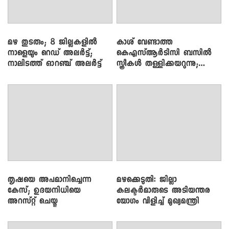
മഴ തുടരും; 8 ജില്ലകളിൽ
കാശ് വേണ്ടാത്ത
നാളെയും റെഡ് അലർട്ട്;
കെഎസ്ആർടിസി ബസിൽ
നാലിടത്ത് ഓറഞ്ച് അലർട്ട്
സ്ത്രീകൾ തള്ളിക്കയറുന്നു;
സി.പി. ജോൺ
തൃഷയെ അപമാനിച്ചെന്ന
മഴക്കെടുതി: ജില്ലാ
കേസ്; ഉദയനിധിയെ
കലക്ടർമാരുടെ അടിയന്തര
അറസ്റ്റ് ചെയ്തു
യോഗം വിളിച്ച് മുഖ്യമന്ത്രി