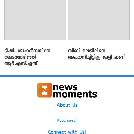
ടി.ജി. മോഹൻദാസിനെ
സിബി മലയിലിനെ
കൈയൊഴിഞ്ഞ്
അപമാനിച്ചിട്ടില്ല; പേളി മാണി
ആർ.എസ്.എസ്
About Us
Read more!
Connect with Us!