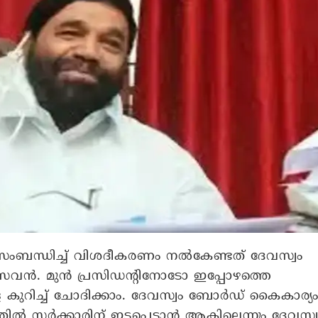
ബന്ധിച്ച് വിശദീകരണം നൽകേണ്ടത് ദേവസ്വം
ാസവൻ. മുൻ പ്രസിഡന്റിനോടോ ഇപ്പോഴത്തെ
െ കുറിച്ച് ചോദിക്കാം. ദേവസ്വം ബോർഡ് കൈകാര്യ
ൽ സർക്കാരിന് ഇടപെടാൻ ആകില്ലെന്നും ദേവസ്വ