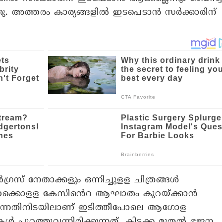
ു. അത്തരം കാര്യങ്ങളിൽ ഇടപെടാൻ സർക്കാരിന്
രസ് നേതാക്കളും ഒന്നിച്ചുളള ചിത്രങ്ങൾ
ണക്കൊളള കേസിൻെറ ആഘാതം കുറയ്ക്കാൻ
കുന്നതിനിടയിലാണ് ഇടിത്തീപോലെ ആഗോള
കൾ പുറത്തുവന്നിരിക്കുന്നത്. കിടക്ക മുതൽ ഭജന