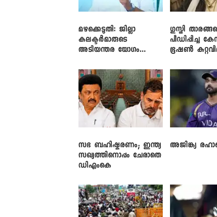
മഴക്കെടുതി: ജില്ലാ
​ഗുസ്തി താരങ്ങ
കലക്ടർമാരുടെ
പീഡിപ്പിച്ച കേ
അടിയന്തര യോഗം
ഭൂഷൺ കുറ്റവ
വിളിച്ച് മുഖ്യമന്ത്രി
സഭ ബഹിഷ്കരണം; ഇന്ത്യ
അജിങ്ക്യ രഹാന
സഖ്യത്തിനൊപ്പം ചേരാതെ
ഡിഎംകെ