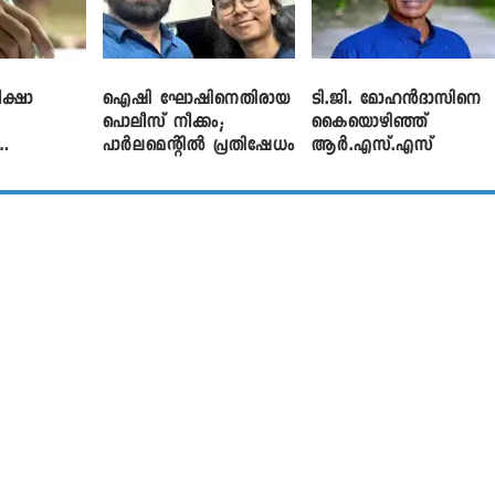
ക്ഷാ
ഐഷി ഘോഷിനെതിരായ
ടി.ജി. മോഹൻദാസിനെ
പൊലീസ് നീക്കം;
കൈയൊഴിഞ്ഞ്
പാര്‍ലമെന്റിൽ പ്രതിഷേധം
ആർ.എസ്.എസ്