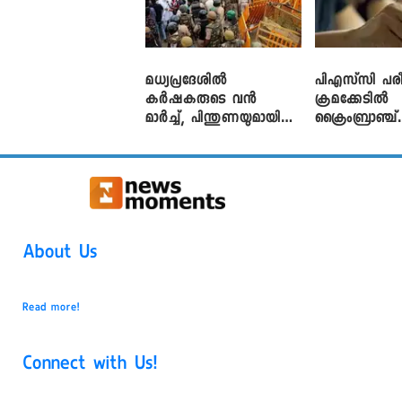
മധ്യപ്രദേശിൽ
പിഎസ്‌സി പരീ
കർഷകരുടെ വൻ
ക്രമക്കേ‌ടിൽ
മാർച്ച്, പിന്തുണയുമായി
ക്രൈംബ്രാഞ്ച്
CJP
എഫ്ഐആർ
About Us
Read more!
Connect with Us!