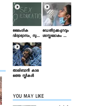
.
ലൈംഗിക
ഡെൽറ്റക്കപ്പുറവും
വിദ്യാഭ്യാസം, സുര
ശാസ്ത്രലോകം ശ്ര
ക്ഷിതവും അ
ദ്ധിക്കുന്ന വകഭേദ
ല്ലാത്തതുമായ സ്പ
ങ്ങൾ
ര്‍ശനങ്ങള്‍; ഇ
ന്‍ഫോക്ലിനിക്ക്
ലേഖനം
വായിക്കാം
താലിബാന്‍ കാല
ത്തെ സ്ത്രീകള്‍
YOU MAY LIKE