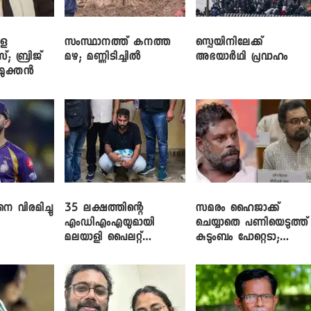
ളെ
സംസ്ഥാനത്ത് കനത്ത
സ്പെയിനിലേക്ക്
സ്; ബ്രിജ്
മഴ; മണ്ണിടിച്ചിൽ
അഭയാർഥി പ്രവാഹം
ിമുക്തൻ
െ വിരമിച്ചു
35 ലക്ഷത്തിന്റെ
സമരം ഹൈജാക്ക്
എംഡിഎംഎയുമായി
ചെയ്യാതെ പണിയെടുത്ത്
മലയാളി പൈലറ്റ്
കുടുംബം പോറ്റെടാ;
പിടിയിൽ
ബ്രിട്ടാസിനെതിരെ നടൻ
വിനായകൻ