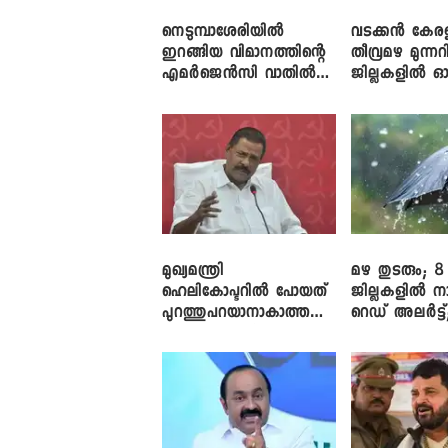
നെടുമ്പാശേരിയിൽ
വടക്കൻ കേര
ഇറങ്ങിയ വിമാനത്തിന്റെ
തീവ്രമഴ മുന്നറി
എമർജെൻസി വാതിൽ
ജില്ലകളിൽ ഓ
തുറക്കാൻ ശ്രമം
അലർട്ട്
മുഖ്യമന്ത്രി
മഴ തുടരും; 8
ഹെലികോപ്ടറിൽ പോയത്
ജില്ലകളിൽ ന
പുറത്തുപറയാനാകാത്ത
റെഡ് അലർട്ട്
ഏത് ഡീലിന്? ; എംവി ​
നാലിടത്ത് ഓറ
ഗോവിന്ദൻ
അലർട്ട്