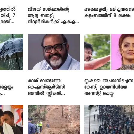
ളത്തിൽ
വിജയ് സർക്കാരിന്റെ
മഴക്കെടുതി; മരിച്ചവരുട
യിപ്പ്; 7
ആദ്യ ബജറ്റ്;
കുടുംബത്തിന് 8 ലക്ഷം
റഞ്ച്
വിദ്യാർഥികൾക്ക് എ.ഐ
പരിശീലനവും
ലാപ്ടോപ്പുകളും
കാശ് വേണ്ടാത്ത
തൃഷയെ അപമാനിച്ചെന്ന
ാളെയും
കെഎസ്ആർടിസി
കേസ്; ഉദയനിധിയെ
;
ബസിൽ സ്ത്രീകൾ
അറസ്റ്റ് ചെയ്തു
ഞ്ച്
തള്ളിക്കയറുന്നു; സി.പി.
ജോൺ