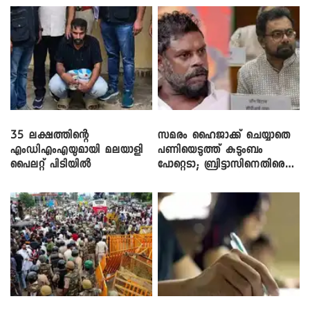
35 ലക്ഷത്തിന്റെ
സമരം ഹൈജാക്ക് ചെയ്യാതെ
എംഡിഎംഎയുമായി മലയാളി
പണിയെടുത്ത് കുടുംബം
പൈലറ്റ് പിടിയിൽ
പോറ്റെടാ; ബ്രിട്ടാസിനെതിരെ
നടൻ വിനായകൻ