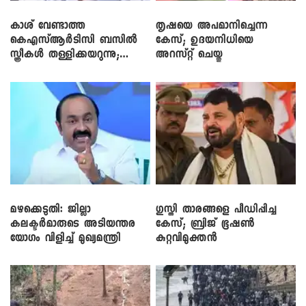
കാശ് വേണ്ടാത്ത
തൃഷയെ അപമാനിച്ചെന്ന
കെഎസ്ആർടിസി ബസിൽ
കേസ്; ഉദയനിധിയെ
സ്ത്രീകൾ തള്ളിക്കയറുന്നു;
അറസ്റ്റ് ചെയ്തു
സി.പി. ജോൺ
മഴക്കെടുതി: ജില്ലാ
​ഗുസ്തി താരങ്ങളെ പീഡിപ്പിച്ച
കലക്ടർമാരുടെ അടിയന്തര
കേസ്; ബ്രിജ് ഭൂഷൺ
യോഗം വിളിച്ച് മുഖ്യമന്ത്രി
കുറ്റവിമുക്തൻ