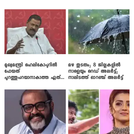
ലാപ്ടോപ്പുകളും
മുഖ്യമന്ത്രി ഹെലികോപ്ടറിൽ
മഴ തുടരും; 8 ജില്ലകളിൽ
പോയത്
നാളെയും റെഡ് അലർട്ട്;
പുറത്തുപറയാനാകാത്ത ഏത്
നാലിടത്ത് ഓറഞ്ച് അലർട്ട്
ഡീലിന്? ; എംവി ​ഗോവിന്ദൻ