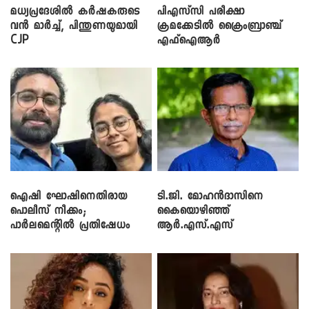
മധ്യപ്രദേശിൽ കർഷകരുടെ
പിഎസ്‌സി പരീക്ഷാ
വൻ മാർച്ച്, പിന്തുണയുമായി
ക്രമക്കേ‌ടിൽ ക്രൈംബ്രാഞ്ച്
CJP
എഫ്ഐആർ
ഐഷി ഘോഷിനെതിരായ
ടി.ജി. മോഹൻദാസിനെ
പൊലീസ് നീക്കം;
കൈയൊഴിഞ്ഞ്
പാര്‍ലമെന്റിൽ പ്രതിഷേധം
ആർ.എസ്.എസ്