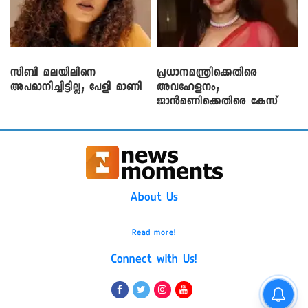
സിബി മലയിലിനെ
പ്രധാനമന്ത്രിക്കെതിരെ
അപമാനിച്ചിട്ടില്ല; പേളി മാണി
അവഹേളനം;
ജാൻമണിക്കെതിരെ കേസ്
About Us
Read more!
Connect with Us!
മഴക്കെടുതി; മരിച്ചവരുടെ കുടുംബത്തിന് 8
ലക്ഷം