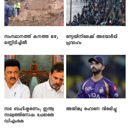
സംസ്ഥാനത്ത് കനത്ത മഴ;
സ്പെയിനിലേക്ക് അഭയാർഥി
മണ്ണിടിച്ചിൽ
പ്രവാഹം
സഭ ബഹിഷ്കരണം; ഇന്ത്യ
അജിങ്ക്യ രഹാനെ വിരമിച്ചു
സഖ്യത്തിനൊപ്പം ചേരാതെ
ഡിഎംകെ