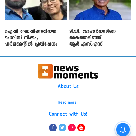
ഐഷി ഘോഷിനെതിരായ
ടി.ജി. മോഹൻദാസിനെ
പൊലീസ് നീക്കം;
കൈയൊഴിഞ്ഞ്
പാര്‍ലമെന്റിൽ പ്രതിഷേധം
ആർ.എസ്.എസ്
About Us
Read more!
Connect with Us!
നെടുമ്പാശേരിയിൽ ഇറങ്ങിയ
വിമാനത്തിന്റെ എമർജെൻസി വാതിൽ