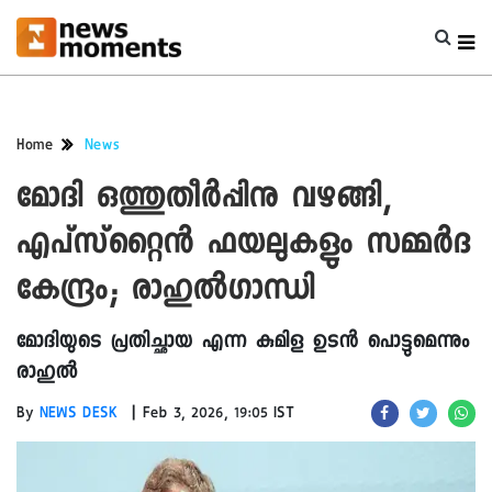
Home
News
മോദി ഒത്തുതീർപ്പിനു വഴങ്ങി,
എപ്സ്റ്റൈൻ ഫയലുകളും സമ്മർദ
കേന്ദ്രം; രാഹുൽ​ഗാന്ധി
മോദിയുടെ പ്രതിച്ഛായ എന്ന കുമിള ഉടൻ പൊട്ടുമെന്നും
രാഹുൽ
|
By
NEWS DESK
Feb 3, 2026, 19:05 IST