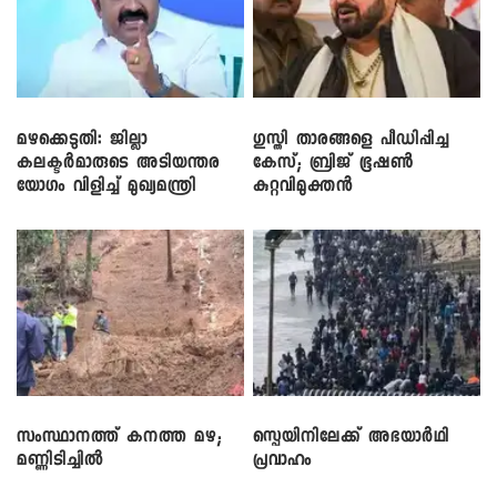
മഴക്കെടുതി: ജില്ലാ
​ഗുസ്തി താരങ്ങളെ പീഡിപ്പിച്ച
കലക്ടർമാരുടെ അടിയന്തര
കേസ്; ബ്രിജ് ഭൂഷൺ
യോഗം വിളിച്ച് മുഖ്യമന്ത്രി
കുറ്റവിമുക്തൻ
സംസ്ഥാനത്ത് കനത്ത മഴ;
സ്പെയിനിലേക്ക് അഭയാർഥി
മണ്ണിടിച്ചിൽ
പ്രവാഹം