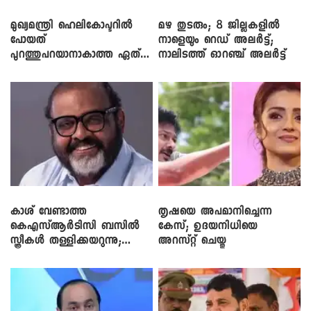
മുഖ്യമന്ത്രി ഹെലികോപ്ടറിൽ
മഴ തുടരും; 8 ജില്ലകളിൽ
പോയത്
നാളെയും റെഡ് അലർട്ട്;
പുറത്തുപറയാനാകാത്ത ഏത്
നാലിടത്ത് ഓറഞ്ച് അലർട്ട്
ഡീലിന്? ; എംവി ​ഗോവിന്ദൻ
കാശ് വേണ്ടാത്ത
തൃഷയെ അപമാനിച്ചെന്ന
കെഎസ്ആർടിസി ബസിൽ
കേസ്; ഉദയനിധിയെ
സ്ത്രീകൾ തള്ളിക്കയറുന്നു;
അറസ്റ്റ് ചെയ്തു
സി.പി. ജോൺ