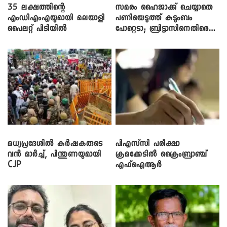
35 ലക്ഷത്തിന്റെ
സമരം ഹൈജാക്ക് ചെയ്യാതെ
എംഡിഎംഎയുമായി മലയാളി
പണിയെടുത്ത് കുടുംബം
പൈലറ്റ് പിടിയിൽ
പോറ്റെടാ; ബ്രിട്ടാസിനെതിരെ
നടൻ വിനായകൻ
മധ്യപ്രദേശിൽ കർഷകരുടെ
പിഎസ്‌സി പരീക്ഷാ
വൻ മാർച്ച്, പിന്തുണയുമായി
ക്രമക്കേ‌ടിൽ ക്രൈംബ്രാഞ്ച്
CJP
എഫ്ഐആർ