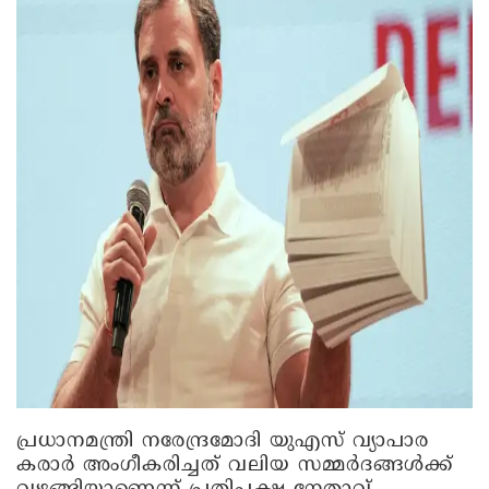
പ്രധാനമന്ത്രി നരേന്ദ്രമോദി യുഎസ് വ്യാപാര
കരാർ അംഗീകരിച്ചത് വലിയ സമ്മർദങ്ങൾക്ക്