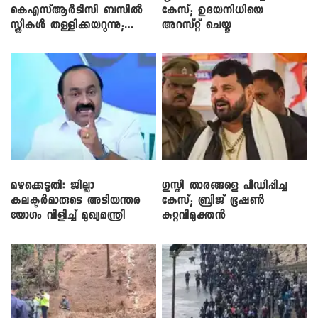
കെഎസ്ആർടിസി ബസിൽ
കേസ്; ഉദയനിധിയെ
സ്ത്രീകൾ തള്ളിക്കയറുന്നു;
അറസ്റ്റ് ചെയ്തു
സി.പി. ജോൺ
മഴക്കെടുതി: ജില്ലാ
​ഗുസ്തി താരങ്ങളെ പീഡിപ്പിച്ച
കലക്ടർമാരുടെ അടിയന്തര
കേസ്; ബ്രിജ് ഭൂഷൺ
യോഗം വിളിച്ച് മുഖ്യമന്ത്രി
കുറ്റവിമുക്തൻ