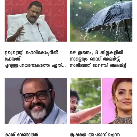
മുഖ്യമന്ത്രി ഹെലികോപ്ടറിൽ
മഴ തുടരും; 8 ജില്ലകളിൽ
പോയത്
നാളെയും റെഡ് അലർട്ട്;
പുറത്തുപറയാനാകാത്ത ഏത്
നാലിടത്ത് ഓറഞ്ച് അലർട്ട്
ഡീലിന്? ; എംവി ​ഗോവിന്ദൻ
കാശ് വേണ്ടാത്ത
തൃഷയെ അപമാനിച്ചെന്ന