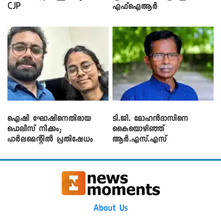
CJP
എഫ്ഐആർ
ഐഷി ഘോഷിനെതിരായ
ടി.ജി. മോഹൻദാസിനെ
പൊലീസ് നീക്കം;
കൈയൊഴിഞ്ഞ്
പാര്‍ലമെന്റിൽ പ്രതിഷേധം
ആർ.എസ്.എസ്
About Us