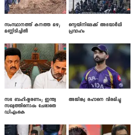
സംസ്ഥാനത്ത് കനത്ത മഴ;
സ്പെയിനിലേക്ക് അഭയാർഥി
മണ്ണിടിച്ചിൽ
പ്രവാഹം
സഭ ബഹിഷ്കരണം; ഇന്ത്യ
അജിങ്ക്യ രഹാനെ വിരമിച്ചു
സഖ്യത്തിനൊപ്പം ചേരാതെ
ഡിഎംകെ