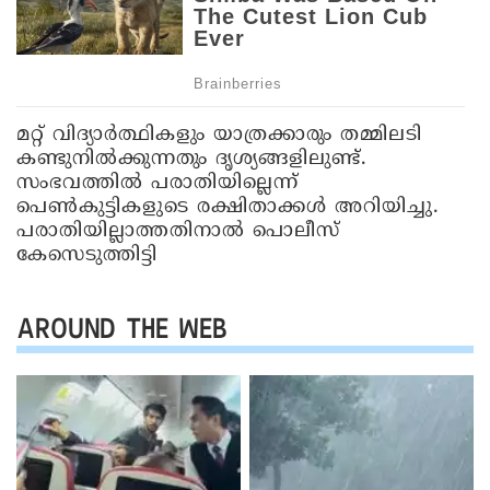
മറ്റ് വിദ്യാർത്ഥികളും യാത്രക്കാരും തമ്മിലടി
കണ്ടുനിൽക്കുന്നതും ദൃശ്യങ്ങളിലുണ്ട്.
സംഭവത്തിൽ പരാതിയില്ലെന്ന്
പെൺകുട്ടികളുടെ രക്ഷിതാക്കൾ അറിയിച്ചു.
പരാതിയില്ലാത്തതിനാൽ പൊലീസ്
കേസെടുത്തിട്ടി
AROUND THE WEB