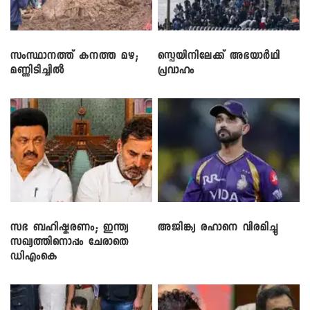
സംസ്ഥാനത്ത് കനത്ത മഴ;
സ്പെയിനിലേക്ക് അഭയാർഥി
മണ്ണിടിച്ചിൽ
പ്രവാഹം
സഭ ബഹിഷ്കരണം; ഇന്ത്യ
അജിങ്ക്യ രഹാനെ വിരമിച്ചു
സഖ്യത്തിനൊപ്പം ചേരാതെ
ഡിഎംകെ