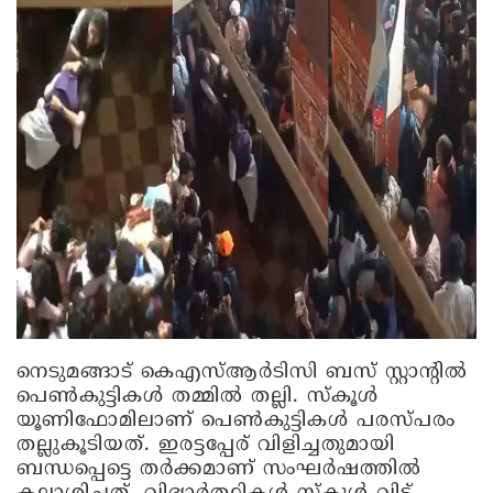
നെടുമങ്ങാട് കെഎസ്ആർടിസി ബസ് സ്റ്റാന്റിൽ
പെൺകുട്ടികൾ തമ്മിൽ തല്ലി. സ്‌കൂള്‍
യൂണിഫോമിലാണ് പെണ്‍കുട്ടികള്‍ പരസ്പരം
തല്ലുകൂടിയത്. ഇരട്ടപ്പേര് വിളിച്ചതുമായി
ബന്ധപ്പെട്ടെ തർക്കമാണ് സംഘർഷത്തിൽ