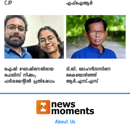
CJP
എഫ്ഐആർ
ഐഷി ഘോഷിനെതിരായ
ടി.ജി. മോഹൻദാസിനെ
പൊലീസ് നീക്കം;
കൈയൊഴിഞ്ഞ്
പാര്‍ലമെന്റിൽ പ്രതിഷേധം
ആർ.എസ്.എസ്
About Us