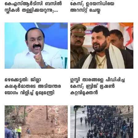
കെഎസ്ആർടിസി ബസിൽ
കേസ്; ഉദയനിധിയെ
സ്ത്രീകൾ തള്ളിക്കയറുന്നു;
അറസ്റ്റ് ചെയ്തു
സി.പി. ജോൺ
മഴക്കെടുതി: ജില്ലാ
​ഗുസ്തി താരങ്ങളെ പീഡിപ്പിച്ച
കലക്ടർമാരുടെ അടിയന്തര
കേസ്; ബ്രിജ് ഭൂഷൺ
യോഗം വിളിച്ച് മുഖ്യമന്ത്രി
കുറ്റവിമുക്തൻ