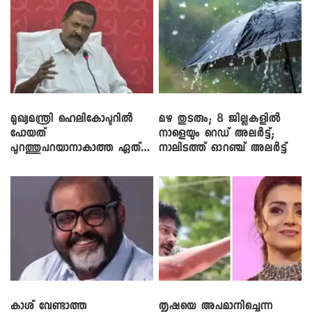
മുഖ്യമന്ത്രി ഹെലികോപ്ടറിൽ
മഴ തുടരും; 8 ജില്ലകളിൽ
പോയത്
നാളെയും റെഡ് അലർട്ട്;
പുറത്തുപറയാനാകാത്ത ഏത്
നാലിടത്ത് ഓറഞ്ച് അലർട്ട്
ഡീലിന്? ; എംവി ​ഗോവിന്ദൻ
കാശ് വേണ്ടാത്ത
തൃഷയെ അപമാനിച്ചെന്ന