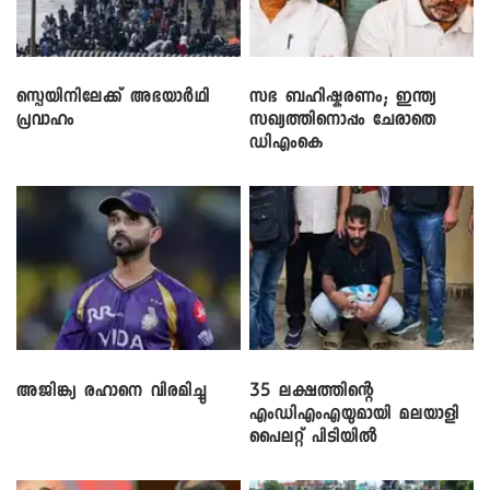
സ്പെയിനിലേക്ക് അഭയാർഥി
സഭ ബഹിഷ്കരണം; ഇന്ത്യ
പ്രവാഹം
സഖ്യത്തിനൊപ്പം ചേരാതെ
ഡിഎംകെ
അജിങ്ക്യ രഹാനെ വിരമിച്ചു
35 ലക്ഷത്തിന്റെ
എംഡിഎംഎയുമായി മലയാളി
പൈലറ്റ് പിടിയിൽ