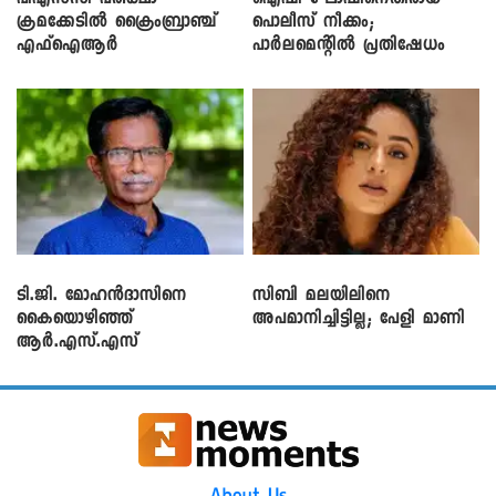
ക്രമക്കേ‌ടിൽ ക്രൈംബ്രാഞ്ച്
പൊലീസ് നീക്കം;
എഫ്ഐആർ
പാര്‍ലമെന്റിൽ പ്രതിഷേധം
ടി.ജി. മോഹൻദാസിനെ
സിബി മലയിലിനെ
കൈയൊഴിഞ്ഞ്
അപമാനിച്ചിട്ടില്ല; പേളി മാണി
ആർ.എസ്.എസ്