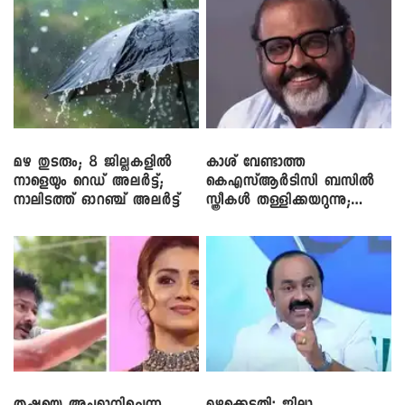
മഴ തുടരും; 8 ജില്ലകളിൽ
കാശ് വേണ്ടാത്ത
നാളെയും റെഡ് അലർട്ട്;
കെഎസ്ആർടിസി ബസിൽ
നാലിടത്ത് ഓറഞ്ച് അലർട്ട്
സ്ത്രീകൾ തള്ളിക്കയറുന്നു;
സി.പി. ജോൺ