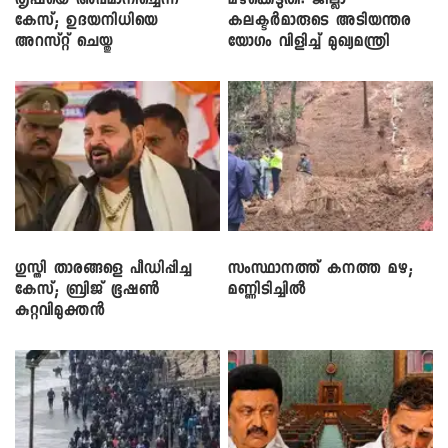
തൃഷയെ അപമാനിച്ചെന്ന
മഴക്കെടുതി: ജില്ലാ
കേസ്; ഉദയനിധിയെ
കലക്ടർമാരുടെ അടിയന്തര
അറസ്റ്റ് ചെയ്തു
യോഗം വിളിച്ച് മുഖ്യമന്ത്രി
​ഗുസ്തി താരങ്ങളെ പീഡിപ്പിച്ച
സംസ്ഥാനത്ത് കനത്ത മഴ;
കേസ്; ബ്രിജ് ഭൂഷൺ
മണ്ണിടിച്ചിൽ
കുറ്റവിമുക്തൻ