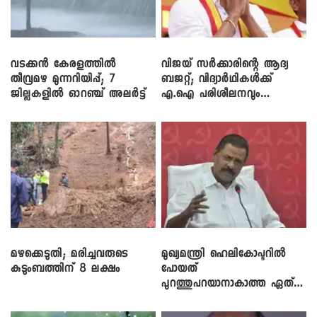
വടക്കൻ കേരളത്തിൽ
വിജയ് സർക്കാരിന്റെ ആദ്യ
തീവ്രമഴ മുന്നറിയിപ്പ്; 7
ബജറ്റ്; വിദ്യാർഥികൾക്ക്
ജില്ലകളിൽ ഓറഞ്ച് അലർട്ട്
എ.ഐ പരിശീലനവും
ലാപ്ടോപ്പുകളും
മഴക്കെടുതി; മരിച്ചവരുടെ
മുഖ്യമന്ത്രി ഹെലികോപ്ടറിൽ
കുടുംബത്തിന് 8 ലക്ഷം
പോയത്
പുറത്തുപറയാനാകാത്ത ഏത്
ഡീലിന്? ; എംവി ​ഗോവിന്ദൻ