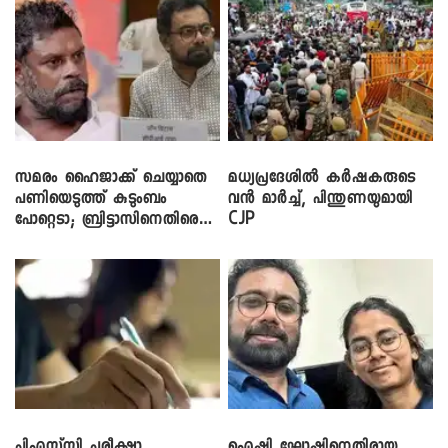
സമരം ഹൈജാക്ക് ചെയ്യാതെ
മധ്യപ്രദേശിൽ കർഷകരുടെ
പണിയെടുത്ത് കുടുംബം
വൻ മാർച്ച്, പിന്തുണയുമായി
പോറ്റെടാ; ബ്രിട്ടാസിനെതിരെ
CJP
നടൻ വിനായകൻ
പിഎസ്‌സി പരീക്ഷാ
ഐഷി ഘോഷിനെതിരായ