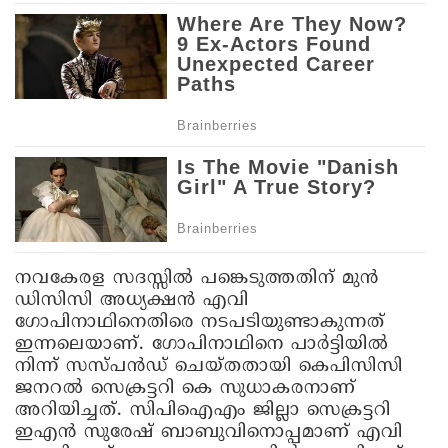
നവകേരള സദസ്സിൽ പങ്കെടുത്തതിന് മുൻ
ഡിസിസി അധ്യക്ഷൻ എവി
ഗോപിനാഥിനെതിരെ നടപടിയുണ്ടാകുന്നത്
ഇന്നലെയാണ്. ഗോപിനാഥിനെ പാർട്ടിയിൽ
നിന്ന് സസ്പൻഡ് ചെയ്തതായി കെപിസിസി
ജനറൽ സെക്രട്ടറി കെ സുധാകരനാണ്
അറിയിച്ചത്. സിപിഐഎം ജില്ലാ സെക്രട്ടറി
ഇഎൻ സുരേഷ് ബാബുവിനൊപ്പമാണ് എവി