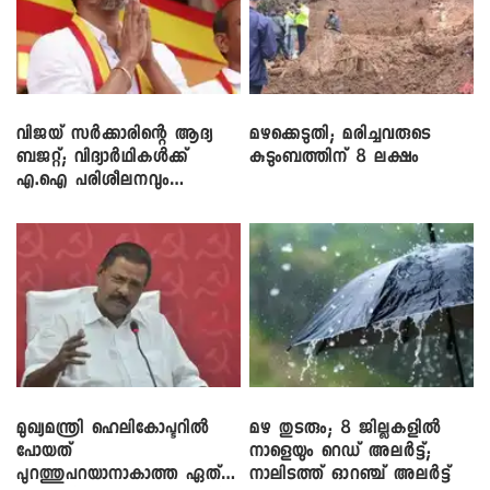
വിജയ് സർക്കാരിന്റെ ആദ്യ
മഴക്കെടുതി; മരിച്ചവരുടെ
ബജറ്റ്; വിദ്യാർഥികൾക്ക്
കുടുംബത്തിന് 8 ലക്ഷം
എ.ഐ പരിശീലനവും
ലാപ്ടോപ്പുകളും
മുഖ്യമന്ത്രി ഹെലികോപ്ടറിൽ
മഴ തുടരും; 8 ജില്ലകളിൽ
പോയത്
നാളെയും റെഡ് അലർട്ട്;
പുറത്തുപറയാനാകാത്ത ഏത്
നാലിടത്ത് ഓറഞ്ച് അലർട്ട്