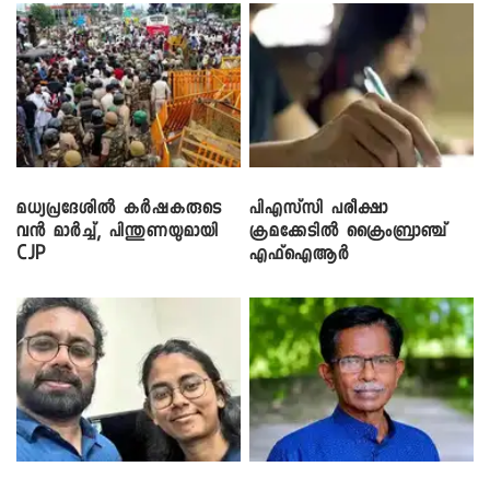
മധ്യപ്രദേശിൽ കർഷകരുടെ
പിഎസ്‌സി പരീക്ഷാ
വൻ മാർച്ച്, പിന്തുണയുമായി
ക്രമക്കേ‌ടിൽ ക്രൈംബ്രാഞ്ച്
CJP
എഫ്ഐആർ