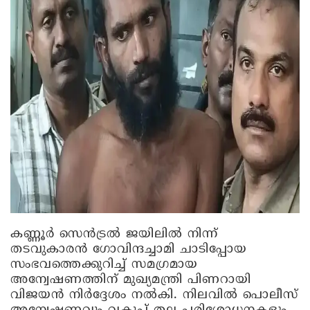
കണ്ണൂർ സെൻട്രൽ ജയിലിൽ നിന്ന്
തടവുകാരൻ ഗോവിന്ദച്ചാമി ചാടിപ്പോയ
സംഭവത്തെക്കുറിച്ച് സമഗ്രമായ
അന്വേഷണത്തിന് മുഖ്യമന്ത്രി പിണറായി
വിജയൻ നിർദ്ദേശം നൽകി. നിലവിൽ പൊലീസ്