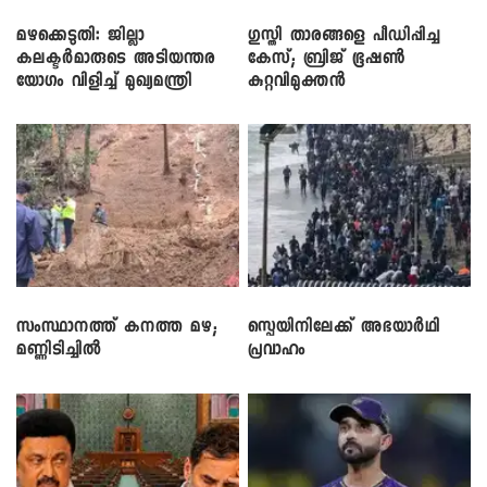
മഴക്കെടുതി: ജില്ലാ
​ഗുസ്തി താരങ്ങളെ പീഡിപ്പിച്ച
കലക്ടർമാരുടെ അടിയന്തര
കേസ്; ബ്രിജ് ഭൂഷൺ
യോഗം വിളിച്ച് മുഖ്യമന്ത്രി
കുറ്റവിമുക്തൻ
സംസ്ഥാനത്ത് കനത്ത മഴ;
സ്പെയിനിലേക്ക് അഭയാർഥി
മണ്ണിടിച്ചിൽ
പ്രവാഹം