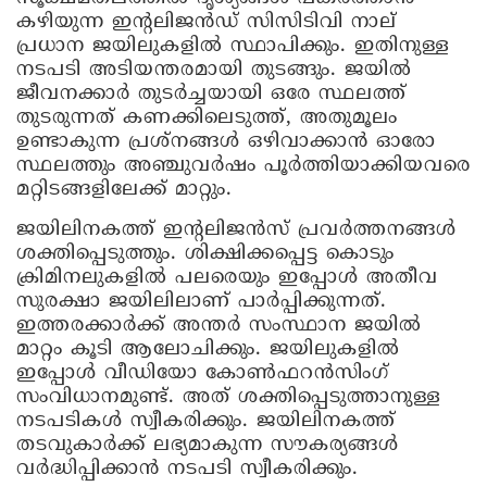
കഴിയുന്ന ഇന്റലിജൻഡ് സിസിടിവി നാല്
പ്രധാന ജയിലുകളിൽ സ്ഥാപിക്കും. ഇതിനുള്ള
നടപടി അടിയന്തരമായി തുടങ്ങും. ജയിൽ
ജീവനക്കാർ തുടർച്ചയായി ഒരേ സ്ഥലത്ത്
തുടരുന്നത് കണക്കിലെടുത്ത്, അതുമൂലം
ഉണ്ടാകുന്ന പ്രശ്നങ്ങൾ ഒഴിവാക്കാൻ ഓരോ
സ്ഥലത്തും അഞ്ചുവർഷം പൂർത്തിയാക്കിയവരെ
മറ്റിടങ്ങളിലേക്ക് മാറ്റും.
ജയിലിനകത്ത് ഇൻ്റലിജൻസ് പ്രവർത്തനങ്ങൾ
ശക്തിപ്പെടുത്തും. ശിക്ഷിക്കപ്പെട്ട കൊടും
ക്രിമിനലുകളിൽ പലരെയും ഇപ്പോൾ അതീവ
സുരക്ഷാ ജയിലിലാണ് പാർപ്പിക്കുന്നത്.
ഇത്തരക്കാർക്ക് അന്തർ സംസ്ഥാന ജയിൽ
മാറ്റം കൂടി ആലോചിക്കും. ജയിലുകളിൽ
ഇപ്പോൾ വീഡിയോ കോൺഫറൻസിംഗ്
സംവിധാനമുണ്ട്. അത് ശക്തിപ്പെടുത്താനുള്ള
നടപടികൾ സ്വീകരിക്കും. ജയിലിനകത്ത്
തടവുകാർക്ക് ലഭ്യമാകുന്ന സൗകര്യങ്ങൾ
വർദ്ധിപ്പിക്കാൻ നടപടി സ്വീകരിക്കും.