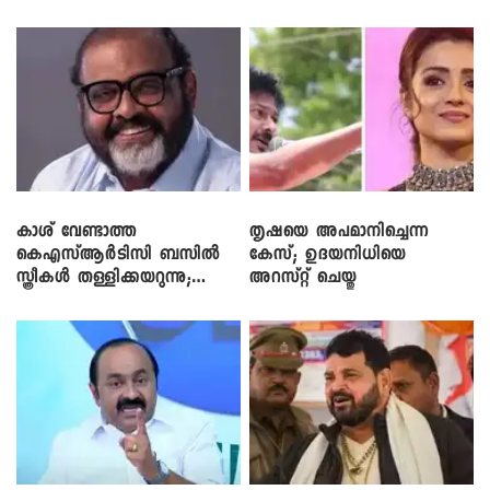
ഡീലിന്? ; എംവി ​ഗോവിന്ദൻ
കാശ് വേണ്ടാത്ത
തൃഷയെ അപമാനിച്ചെന്ന
കെഎസ്ആർടിസി ബസിൽ
കേസ്; ഉദയനിധിയെ
സ്ത്രീകൾ തള്ളിക്കയറുന്നു;
അറസ്റ്റ് ചെയ്തു
സി.പി. ജോൺ