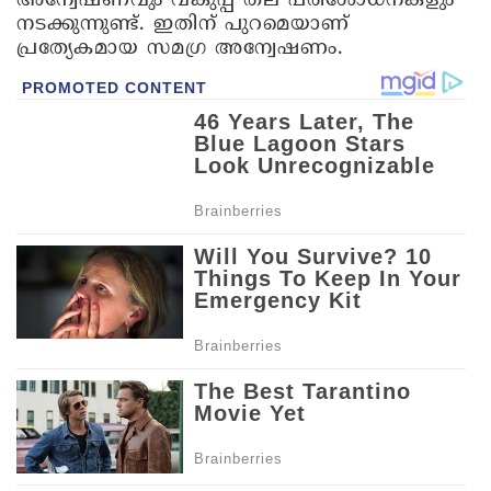
അന്വേഷണവും വകുപ്പ് തല പരിശോധനകളും
നടക്കുന്നുണ്ട്. ഇതിന് പുറമെയാണ്
പ്രത്യേകമായ സമഗ്ര അന്വേഷണം.