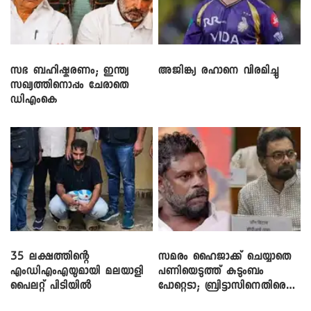
സഭ ബഹിഷ്കരണം; ഇന്ത്യ
അജിങ്ക്യ രഹാനെ വിരമിച്ചു
സഖ്യത്തിനൊപ്പം ചേരാതെ
ഡിഎംകെ
35 ലക്ഷത്തിന്റെ
സമരം ഹൈജാക്ക് ചെയ്യാതെ
എംഡിഎംഎയുമായി മലയാളി
പണിയെടുത്ത് കുടുംബം
പൈലറ്റ് പിടിയിൽ
പോറ്റെടാ; ബ്രിട്ടാസിനെതിരെ
നടൻ വിനായകൻ