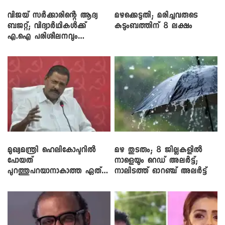
വിജയ് സർക്കാരിന്റെ ആദ്യ
മഴക്കെടുതി; മരിച്ചവരുടെ
ബജറ്റ്; വിദ്യാർഥികൾക്ക്
കുടുംബത്തിന് 8 ലക്ഷം
എ.ഐ പരിശീലനവും
ലാപ്ടോപ്പുകളും
മുഖ്യമന്ത്രി ഹെലികോപ്ടറിൽ
മഴ തുടരും; 8 ജില്ലകളിൽ
പോയത്
നാളെയും റെഡ് അലർട്ട്;
പുറത്തുപറയാനാകാത്ത ഏത്
നാലിടത്ത് ഓറഞ്ച് അലർട്ട്
ഡീലിന്? ; എംവി ​ഗോവിന്ദൻ